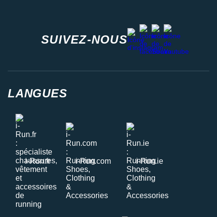
facebook
strava
youtube
instagram
SUIVEZ-NOUS
LANGUES
i-Run.fr
i-Run.com
i-Run.ie