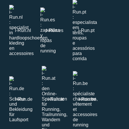
i-Run.nl
i-Run.es
i-Run.pt
i-Run.de
i-Run.at
i-Run.be