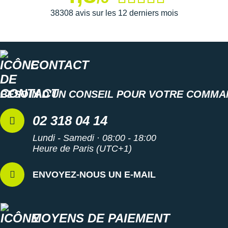
Suunto
38308 avis sur les 12 derniers mois
Ta Energy
The North Face
CONTACT
Thuasne
Under Armour
BESOIN D'UN CONSEIL POUR VOTRE COMMA
Withings
02 318 04 14
X-Bionic
Lundi - Samedi · 08:00 - 18:00
Heure de Paris (UTC+1)
X-Socks
+ Voir toutes les marques
ENVOYEZ-NOUS UN E-MAIL
MOYENS DE PAIEMENT