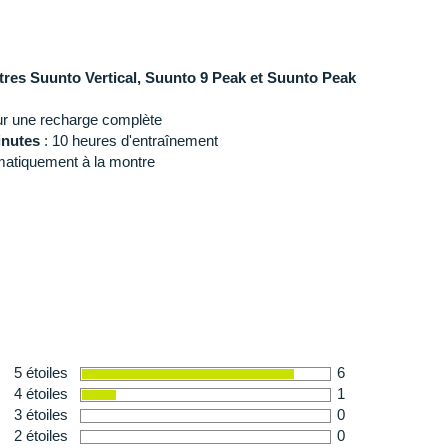
res Suunto Vertical, Suunto 9 Peak et Suunto Peak
ur une recharge complète
inutes
: 10 heures d'entraînement
omatiquement à la montre
5 étoiles
6
4 étoiles
1
3 étoiles
0
2 étoiles
0