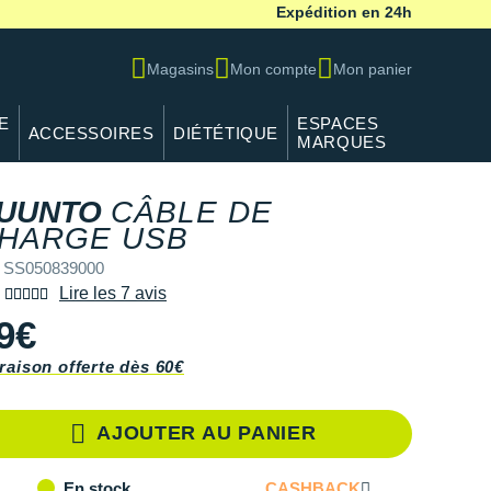
Expédition en 24h
Magasins
Mon compte
Mon panier
E
ESPACES
ACCESSOIRES
DIÉTÉTIQUE
MARQUES
UUNTO
CÂBLE DE
HARGE USB
 SS050839000
Lire les 7 avis
9€
raison offerte dès 60€
AJOUTER AU PANIER
CASHBACK
En stock