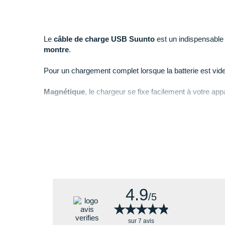
Le
câble de charge USB Suunto
est un indispensable
montre
.
Pour un chargement complet lorsque la batterie est vide,
Magnétique
, le chargeur se fixe facilement à votre appa
Points clés du
câble de charge USB Suunto
4.9
/5
★★★★★
★★★★★
sur 7 avis