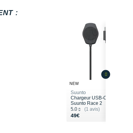
NT :
NEW
Suunto
Chargeur USB-C
Suunto Race 2
Noté 5.0 sur 5
5.0
(1 avis)
Vendu 49€
49€