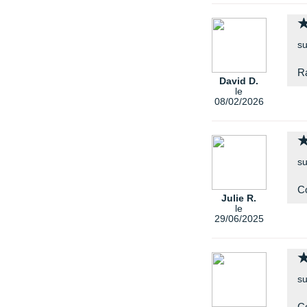
su
R
David D.
le
08/02/2026
su
Co
Julie R.
le
29/06/2025
su
C