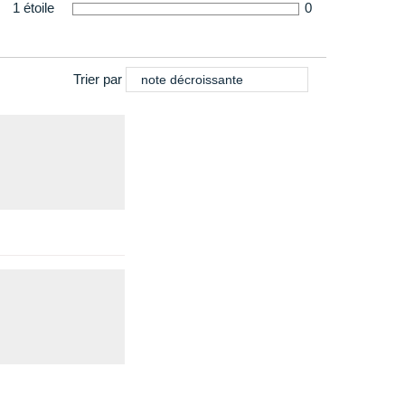
1 étoile
0
Trier par
note décroissante