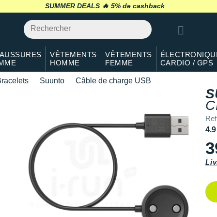
SUMMER DEALS 🔥
retour 30 jours
*
AUSSURES
VÊTEMENTS
VÊTEMENTS
ÉLECTRONIQU
MME
HOMME
FEMME
CARDIO / GPS
racelets
Suunto
Câble de charge USB
S
C
Ref
4.9
3
Liv