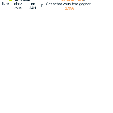
livré
chez
en
Cet achat vous fera gagner :
vous
24H
1,95€