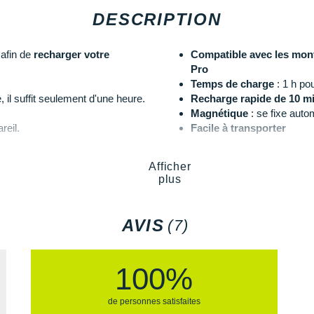
DESCRIPTION
 afin de
recharger votre
Compatible avec les mont
Pro
Temps de charge
: 1 h po
 il suffit seulement d'une heure.
Recharge rapide de 10 m
Magnétique
: se fixe aut
reil.
Facile à transporter
Coloris
: noir et gris
Afficher
Les autres produits
Suunto
plus
AVIS
(7)
100%
de personnes satisfaites