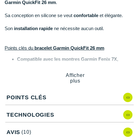
Reebok
Reebok
Orca
Shock Absorber
Silva
Oxsitis
Garmin QuickFit 26 mm
.
Collection CLUB
DÉSTOCKAGE
PAR MARQUES
Hoka One One
Scott
Scott
Patagonia
Thuasne
Therabody
Patagonia
Sa conception en silicone se veut
confortable
et élégante.
DÉSTOCKAGE
Divers
Huawei
The North Face
The North Face
Saxx
Under Armour
Withings
Raidlight
Son
installation rapide
ne nécessite aucun outil.
DÉSTOCKAGE
+ Voir tous les produits
électroniques
Équipe de France
+ Voir tous les
vêtements homme
Icebreaker
Under Armour
Under Armour
Scott
X-Moove
Zamst
+ Voir toutes les marques
Trouvez votre montre sport GPS
Jumelles
+ Voir tous les
vêtements femme
Points clés du
bracelet Garmin QuickFit 26 mm
Inov-8
+ Voir toutes les marques
+ Voir toutes les marques
+ Voir toutes les marques
+ Voir toutes les marques
+ Voir toutes les marques
Lacets / guêtres / semelles / pointes
Compatible avec les montres Garmin Fenix 7X,
La Sportiva
athlétisme
Garmin Fenix 6X, Enduro, Fenix 5X...
Installation rapide et sans outil
Afficher
Maurten
Orientation
Silicone
plus
Largeur
: 26 mm
Merrell
Sac de couchage
Circonférence
: 125 mm à 220 mm
POINTS CLÉS
Liste de tous les modèles compatibles en description
Millet
Sécurité
technique
Coloris
: jaune
Mizuno
TECHNOLOGIES
Tours de cou
Naak
Les autres produits
Garmin
Triathlon-Natation
AVIS
(10)