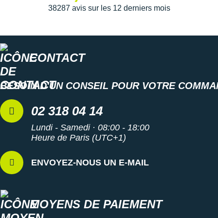
Suunto
38287 avis sur les 12 derniers mois
Ta Energy
The North Face
CONTACT
Thuasne
Under Armour
BESOIN D'UN CONSEIL POUR VOTRE COMMA
Withings
02 318 04 14
X-Bionic
Lundi - Samedi · 08:00 - 18:00
Heure de Paris (UTC+1)
X-Socks
ENVOYEZ-NOUS UN E-MAIL
+ Voir toutes les marques
MOYENS DE PAIEMENT