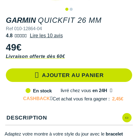
Retourner un produit
COMPTEURS VÉLO
Salomon
Salomon
TRAINING
The North Face
SHORTS / CUISSARDS / JUPES
Salomon
Shokz
PROTECTION MUSCULAIRE &
Salomon
PAR MARQUES
Ta Energy
Buff
i-Run Club
DÉSTOCKAGE
DÉSTOCKAGE
Guide des tailles et pointures
REF 010-1
GPS RANDONNÉE
ARTICULAIRE
GARMIN
QUICKFIT 26 MM
Saucony
Saucony
VESTES & COUPE VENT
Under Armour
SOUS-VÊTEMENTS
The North Face
Suunto
The North Face
BV Sport
H3RO
+ Voir toute la
diététique du sport
Ref 010-12864-04
Parrainer un ami
RADARS / ÉCLAIRAGE VELO
SAC À DOS
+ Voir toutes les
+ Voir toutes les
chaussures homme
chaussures de sport
4.8
Lire les 10 avis
DOUDOUNES
VESTES & COUPE VENT
Casio
Altra
Altra
Arcteryx
Anita
Crosscall
Black Diamond
Hydrenergy
femme
Offrir des cartes cadeaux
Accessoires montres/ Bracelets
SAC DE SPORT
49€
Trouvez votre chaussure de running
POLAIRES
DOUDOUNES
Columbia
Inov-8
Inov-8
Brooks
Columbia
Huawei
Buff
SANTAMADRE
Trouvez votre chaussure de running
Utiliser ma carte cadeau
Livraison offerte dès 60€
Bracelets d'activité
SAC HYDRATATION / GOURDE
Collection CLUB
POLAIRES
Compex
La Sportiva
La Sportiva
Columbia
Compressport
Hyperice
Camelbak
Voyager
Chronométrage
TRAINING
Équipe de France
Collection CLUB
Compressport
AJOUTER AU PANIER
Lowa
Lowa
Gorewear
Icebreaker
Jabra
Ciele
+ Voir toutes les marques
Accessoires connectés
BIVOUAC
Natation
Équipe de France
COROS
Merrell
Merrell
Icebreaker
Millet
Ledlenser
Deuter
livré
chez vous
en 24H
En stock
Accessoires téléphone
CARTES
CASHBACK
Cet achat vous fera gagner :
2,45€
Sportswear
Junior
Craft
Millet
Millet
Millet
Mizuno
Moonlight
Millet
Batterie externe
LIVRES
Triathlon-Cycles
Natation
Deuter
NNormal
NNormal
Mizuno
New Balance
Reboots
Oakley
DESCRIPTION
Caméras sport
PRODUITS D'ENTRETIEN
Vêtements JUNIOR
Sportswear
Epitact
Puma
Puma
New Balance
Scott
Shapeheart
Osprey
PAR MARQUES
Canicross
Adaptez votre montre à votre style du jour avec le
bracelet
PAR MARQUES
Triathlon-Cycles
Garmin