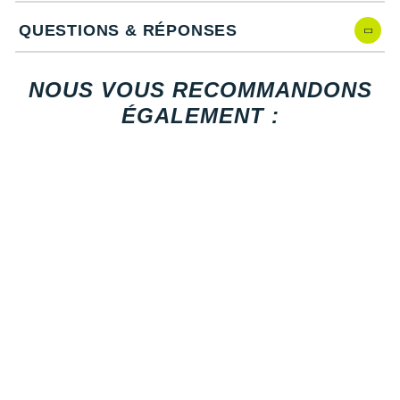
New Balance
PAR MARQUES
QUESTIONS & RÉPONSES
Nike
DÉSTOCKAGE
NNormal
NOUS VOUS RECOMMANDONS
+ Voir tous les
accessoires
Odlo
ÉGALEMENT :
On-Running
Orca
OVERSTIMS
Patagonia
Petzl
Polar
Puma