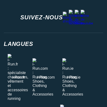
facebook
strava
youtube
instagram
SUIVEZ-NOUS
LANGUES
i-Run.fr
i-Run.com
i-Run.ie