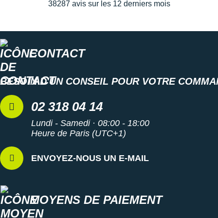
Suunto
38287 avis sur les 12 derniers mois
Ta Energy
The North Face
CONTACT
Thuasne
BESOIN D'UN CONSEIL POUR VOTRE COMMA
Under Armour
02 318 04 14
Withings
Lundi - Samedi · 08:00 - 18:00
X-Bionic
Heure de Paris (UTC+1)
X-Socks
ENVOYEZ-NOUS UN E-MAIL
+ Voir toutes les marques
MOYENS DE PAIEMENT