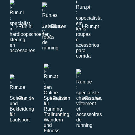
i-Run.nl
i-Run.es
i-Run.pt
i-Run.de
i-Run.at
i-Run.be