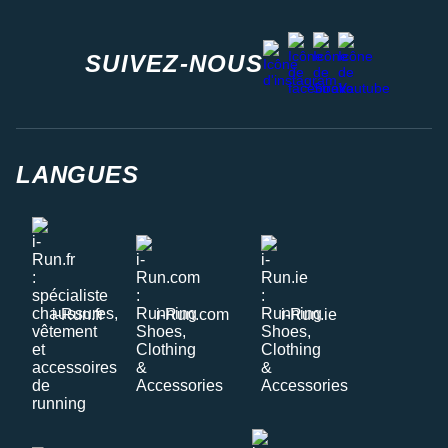
facebook
strava
youtube
instagram
SUIVEZ-NOUS
LANGUES
i-Run.fr
i-Run.com
i-Run.ie