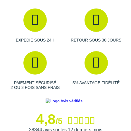
Raidlight
Reebok
Salomon
Saucony
EXPÉDIÉ SOUS 24H
RETOUR SOUS 30 JOURS
Saxx
Scarpa
Scott
PAIEMENT SÉCURISÉ
5% AVANTAGE FIDÉLITÉ
Shokz
2 OU 3 FOIS SANS FRAIS
Sidas
Smoon
4,8
/5
Speedo
38344 avis sur les 12 derniers mois