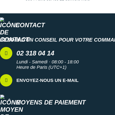
Suunto
Ta Energy
The North Face
CONTACT
Thuasne
BESOIN D'UN CONSEIL POUR VOTRE COMMA
Under Armour
02 318 04 14
Withings
Lundi - Samedi · 08:00 - 18:00
X-Bionic
Heure de Paris (UTC+1)
X-Socks
ENVOYEZ-NOUS UN E-MAIL
+ Voir toutes les marques
MOYENS DE PAIEMENT