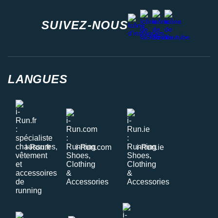
facebook
strava
youtube
instagram
SUIVEZ-NOUS
LANGUES
i-Run.fr
i-Run.com
i-Run.ie