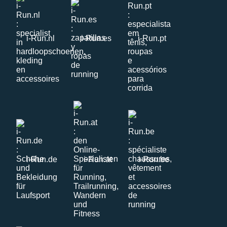
i-Run.nl
i-Run.es
i-Run.pt
i-Run.de
i-Run.at
i-Run.be