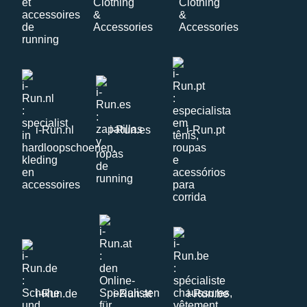
i-Run.nl
i-Run.es
i-Run.pt
i-Run.de
i-Run.at
i-Run.be