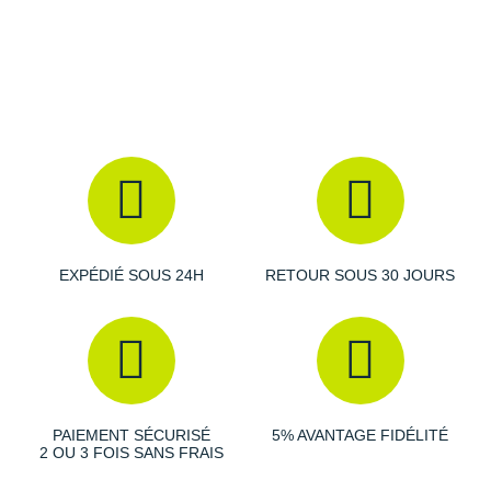
Raidlight
Reebok
Salomon
Saucony
Saxx
Scarpa
Scott
EXPÉDIÉ SOUS 24H
RETOUR SOUS 30 JOURS
Shokz
Sidas
Smoon
PAIEMENT SÉCURISÉ
5% AVANTAGE FIDÉLITÉ
2 OU 3 FOIS SANS FRAIS
Speedo