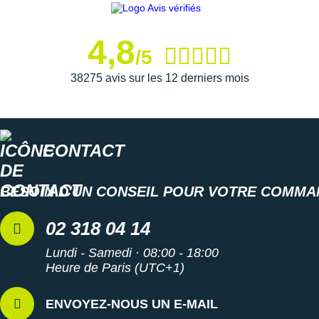
Suunto
Ta Energy
4,8
/5
The North Face
38275 avis sur les 12 derniers mois
Thuasne
Under Armour
CONTACT
Withings
X-Bionic
BESOIN D'UN CONSEIL POUR VOTRE COMMA
X-Socks
02 318 04 14
+ Voir toutes les marques
Lundi - Samedi · 08:00 - 18:00
Heure de Paris (UTC+1)
ENVOYEZ-NOUS UN E-MAIL