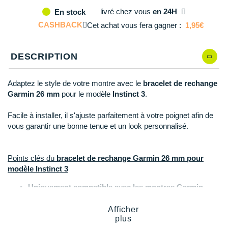
Reebok
Reebok
Orca
Shock Absorber
Silva
Oxsitis
Collection CLUB
livré
chez vous
en 24H
En stock
DÉSTOCKAGE
PAR MARQUES
Hoka One One
Scott
Scott
Patagonia
Thuasne
Therabody
Patagonia
CASHBACK
Cet achat vous fera gagner :
1,95€
DÉSTOCKAGE
Divers
Huawei
The North Face
The North Face
Saxx
Under Armour
Withings
Raidlight
DÉSTOCKAGE
+ Voir tous les produits
électroniques
Équipe de France
DESCRIPTION
+ Voir tous les
vêtements homme
Icebreaker
Under Armour
Under Armour
Scott
X-Moove
Zamst
+ Voir toutes les marques
Trouvez votre montre sport GPS
Jumelles
+ Voir tous les
vêtements femme
Inov-8
Adaptez le style de votre montre avec le
bracelet de rechange
+ Voir toutes les marques
+ Voir toutes les marques
+ Voir toutes les marques
+ Voir toutes les marques
+ Voir toutes les marques
Garmin
26 mm
pour le modèle
Instinct 3
.
Lacets / guêtres / semelles / pointes
La Sportiva
athlétisme
Facile à installer, il s'ajuste parfaitement à votre poignet afin de
Maurten
vous garantir une bonne tenue et un look personnalisé.
Orientation
Merrell
Sac de couchage
Points clés du
bracelet de rechange Garmin 26 mm pour
Millet
modèle Instinct 3
Sécurité
Mizuno
Uniquement compatible avec les montres Garmin
Tours de cou
Instinct 3 Amoled - 50 mm et Instinct 3 Solar - 50 mm
Naak
Bracelet en silicone
Afficher
Triathlon-Natation
plus
Longueur du bracelet d'ajustement
: 128 mm