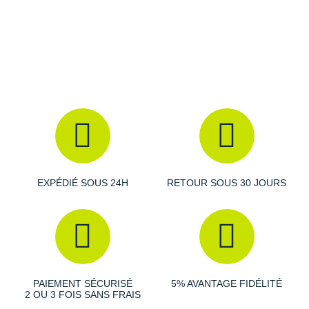
Raidlight
Reebok
Salomon
Saucony
Saxx
Scarpa
Scott
EXPÉDIÉ SOUS 24H
RETOUR SOUS 30 JOURS
Shokz
Sidas
Smoon
PAIEMENT SÉCURISÉ
5% AVANTAGE FIDÉLITÉ
Speedo
2 OU 3 FOIS SANS FRAIS