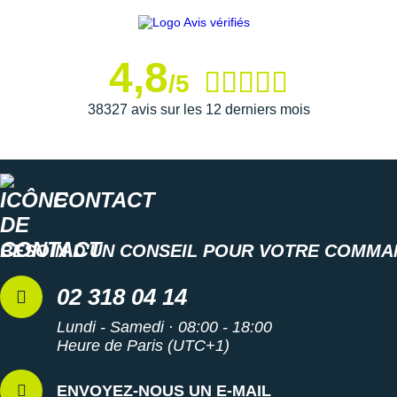
Suunto
Ta Energy
4,8
/5
The North Face
38327 avis sur les 12 derniers mois
Thuasne
Under Armour
Withings
CONTACT
X-Bionic
BESOIN D'UN CONSEIL POUR VOTRE COMMA
X-Socks
02 318 04 14
+ Voir toutes les marques
Lundi - Samedi · 08:00 - 18:00
Heure de Paris (UTC+1)
ENVOYEZ-NOUS UN E-MAIL