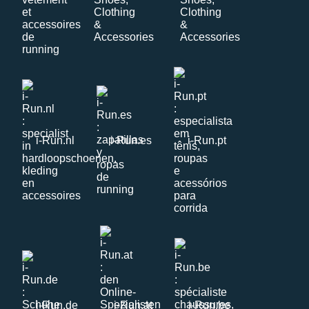
i-Run.nl
i-Run.es
i-Run.pt
i-Run.de
i-Run.at
i-Run.be