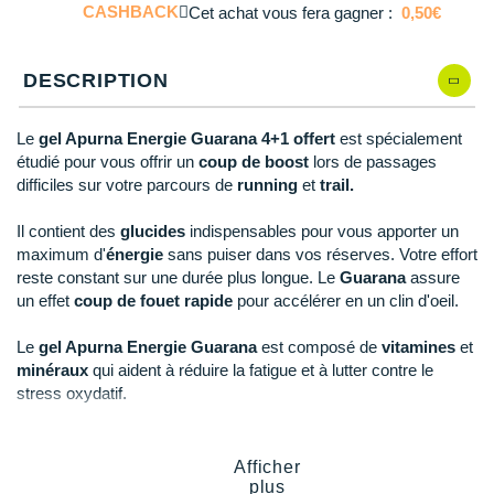
Reebok
Reebok
Orca
Shock Absorber
Silva
Oxsitis
CASHBACK
Cet achat vous fera gagner :
0,50€
Collection CLUB
Qté: 4
DÉSTOCKAGE
PAR MARQUES
Hoka One One
Scott
Scott
Patagonia
Thuasne
Therabody
Patagonia
DÉSTOCKAGE
Divers
DESCRIPTION
Qté: 5
Huawei
The North Face
The North Face
Saxx
Under Armour
Withings
Raidlight
DÉSTOCKAGE
+ Voir tous les produits
électroniques
Équipe de France
+ Voir tous les
vêtements homme
Qté: 6
Icebreaker
Under Armour
Under Armour
Scott
X-Moove
Zamst
Le
gel Apurna Energie Guarana 4+1 offert
est spécialement
+ Voir toutes les marques
Trouvez votre montre sport GPS
Jumelles
étudié pour vous offrir un
coup de boost
lors de passages
+ Voir tous les
vêtements femme
Qté: 7
Inov-8
difficiles sur votre parcours de
running
et
trail.
+ Voir toutes les marques
+ Voir toutes les marques
+ Voir toutes les marques
+ Voir toutes les marques
+ Voir toutes les marques
Lacets / guêtres / semelles / pointes
Qté: 8
La Sportiva
Il contient des
glucides
indispensables pour vous apporter un
athlétisme
maximum d'
énergie
sans puiser dans vos réserves. Votre effort
Qté: 9
Maurten
Orientation
reste constant sur une durée plus longue. Le
Guarana
assure
un effet
coup de fouet rapide
pour accélérer en un clin d'oeil.
Qté: 10
Merrell
Sac de couchage
Le
gel Apurna Energie Guarana
est composé de
vitamines
et
Millet
Sécurité
minéraux
qui aident à réduire la fatigue et à lutter contre le
stress oxydatif.
Mizuno
Tours de cou
Naak
Triathlon-Natation
Points clés du
gel Apurna Energie Guarana
:
Afficher
plus