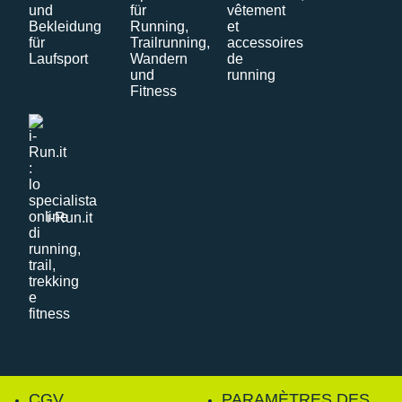
i-Run.it
CGV
PARAMÈTRES DES