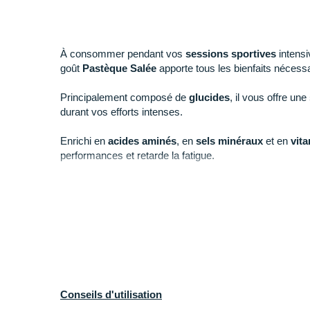
À consommer pendant vos
sessions sportives
intensi
goût
Pastèque Salée
apporte tous les bienfaits néces
Principalement composé de
glucides
, il vous offre une
durant vos efforts intenses.
Enrichi en
acides aminés
, en
sels minéraux
et en
vit
performances et retarde la fatigue.
Vous profitez d'un coup de boost énergétique grâce au
à vos muscles.
Concentré en
électrolytes
, il prévient la déshydratati
maintenant l'équilibre hydrique et électrolytique du corps
Conseils d'utilisation