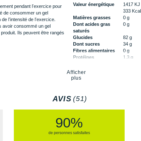
Valeur énergétique
1417 KJ
ement pendant l'exercice pour
333 Kcal
ndé de consommer un gel
Matières grasses
0 g
de l'intensité de l'exercice.
Dont acides gras
0 g
s avoir consommé un gel
satur
és
 produit. Ils peuvent être rangés
Glucides
82 g
Dont sucres
34 g
Fibres
alimentaires
0 g
Prot
éines
1,3 g
Sel
0,3 g
BCAA (2:1:1)
1250 mg
se, BCAA (L-Leucine, isoleucine,
Afficher
plus
 de sodium, chlorure de
itamine C (acide ascorbique),
Actif
Pour 10
e de potassium), gélifiant
Sodium
250 mg
AVIS
(51)
Magnésium
63 mg
Potassium
63 mg
Vitamine C
30 mg
90%
de personnes satisfaites