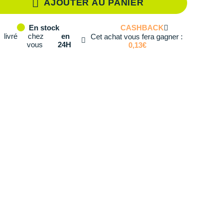
AJOUTER AU PANIER
té: 2
CASHBACK
En stock
té: 3
livré
chez
en
Cet achat vous fera gagner :
vous
24H
0,13€
té: 4
té: 5
té: 6
té: 7
té: 8
té: 9
té: 10