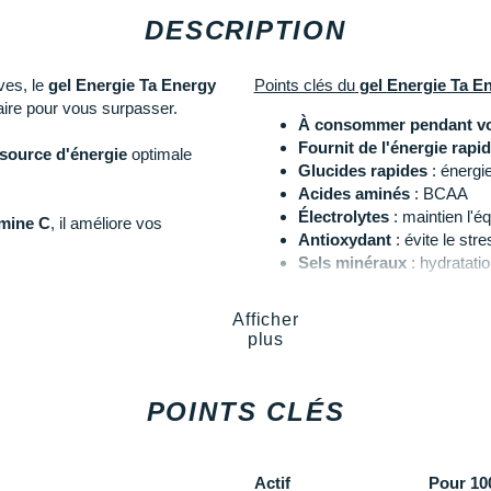
DESCRIPTION
ves, le
gel Energie Ta Energy
Points clés du
gel Energie Ta E
saire pour vous surpasser.
À consommer pendant vos
Fournit de l'énergie rap
source d'énergie
optimale
Glucides rapides
: énergi
Acides aminés
: BCAA
Électrolytes
: maintien l'éq
amine C
, il améliore vos
Antioxydant
: évite le stre
Sels minéraux
: hydratati
Vitamine C
: bon fonction
x
nutriments
présents, essentiels
Sans Gluten
Afficher
Format pratique et facile
plus
Gel de 40ml
on et les crampes musculaires en
Goût
: pastèque salée
.
POINTS CLÉS
Les autres produits
Ta Energy
Actif
Pour 1