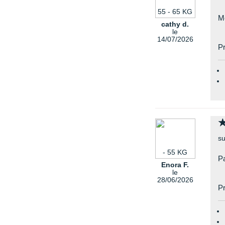
55 - 65 KG
M
cathy d.
le
14/07/2026
Pr
su
- 55 KG
Pa
Enora F.
le
28/06/2026
Pr