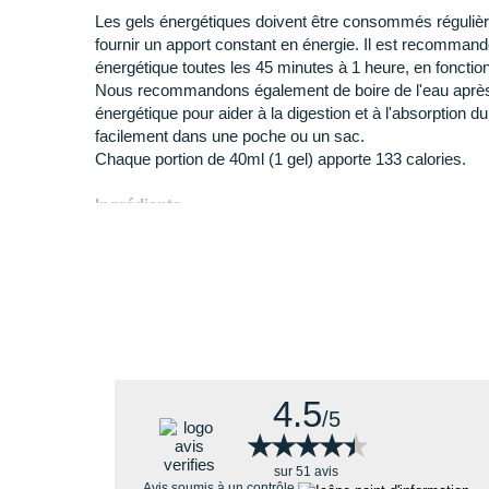
Les gels énergétiques doivent être consommés régulièr
fournir un apport constant en énergie. Il est recomma
énergétique toutes les 45 minutes à 1 heure, en fonction 
Nous recommandons également de boire de l'eau aprè
énergétique pour aider à la digestion et à l'absorption du
facilement dans une poche ou un sac.
Chaque portion de 40ml (1 gel) apporte 133 calories.
Ingrédients
Eau, maltodextrine, sirop deglucose de maïs, saccharo
L-valine), électrolytes (citrate de magnésium, chlorure
potassium), arôme naturel, acidifiant (acide citrique), v
émulsifiant (lécithine de tournesol),conservateur (sorbat
(gomme gellane)
Valeur nutritionnelles
4.5
/5
★★★★★
★★★★★
sur 51 avis
Avis soumis à un contrôle