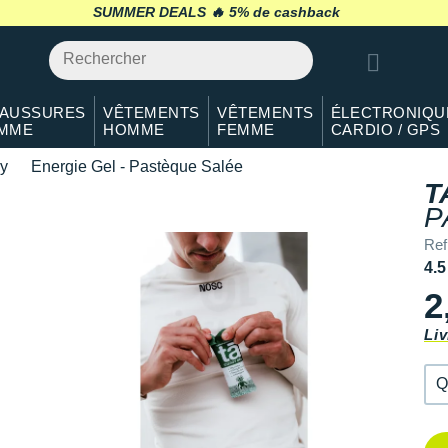
Qté: 2
SUMMER DEALS 🔥
retour 30 jours
*
Qté: 3
Qté: 4
AUSSURES
VÊTEMENTS
VÊTEMENTS
ÉLECTRONIQU
MME
HOMME
FEMME
CARDIO / GPS
Qté: 5
y
Energie Gel - Pastèque Salée
Qté: 6
T
P
Qté: 7
Ref
Qté: 8
4.5
2
Qté: 9
Liv
Qté: 10
Q
Q