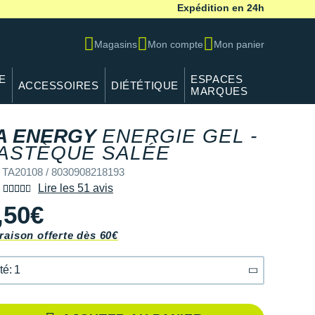
Expédition en 24h
Magasins
Mon compte
Mon panier
E
ESPACES
ACCESSOIRES
DIÉTÉTIQUE
MARQUES
A ENERGY
ENERGIE GEL -
ASTÈQUE SALÉE
 TA20108 / 8030908218193
Lire les 51 avis
,50€
raison offerte dès 60€
té: 1
té: 1