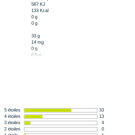
567 KJ
133 Kcal
0 g
0 g
33 g
14 mg
0 g
0,5 g
0,13 mg
50 mg
0 ml
40 ml / gel
100 mg
25 mg
25 mg
5 étoiles
33
12 mg (15% RDA)
4 étoiles
13
3 étoiles
4
2 étoiles
0