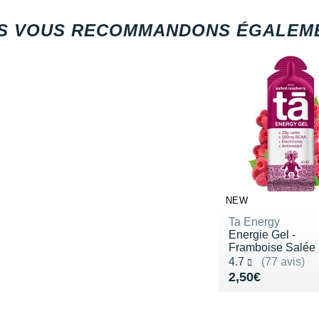
S VOUS RECOMMANDONS ÉGALEME
NEW
Ta Energy
Energie Gel -
Framboise Salée
Noté 4.7 sur 5
4.7
(77 avis)
Vendu 2,50€
2,50€