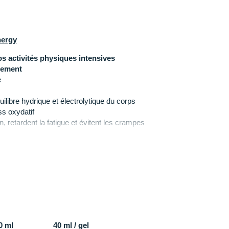
nergy
 activités physiques intensives
idement
e
uilibre hydrique et électrolytique du corps
ss oxydatif
on, retardent la fatigue et évitent les crampes
nement de votre métabolisme
 à emporter
00
ml
40 ml / gel