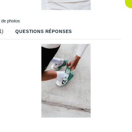
Q
Q
Plus
de photos
Q
1)
QUESTIONS RÉPONSES
Q
Q
Q
Q
Q
Q