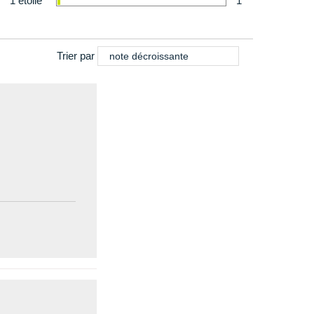
1 étoile
1
Trier par
note décroissante