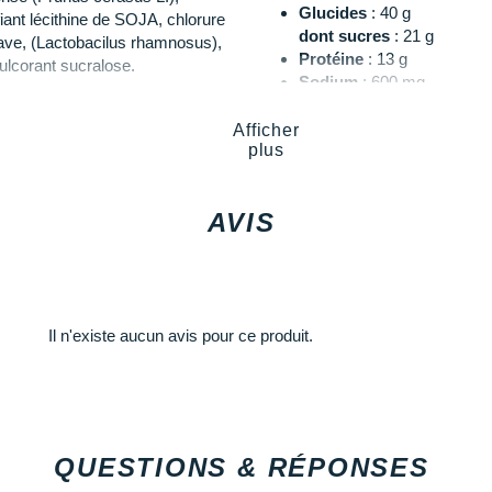
Glucides
: 40 g
iant lécithine de SOJA, chlorure
dont sucres
: 21 g
erave, (Lactobacilus rhamnosus),
Protéine
: 13 g
dulcorant sucralose.
Sodium
: 600 mg
Polyphenols
: 1500 mg
Afficher
ué dans 400 ml d'eau froide.
plus
AVIS
Il n'existe aucun avis pour ce produit.
QUESTIONS & RÉPONSES