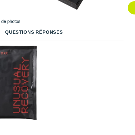
Q
Plus
de photos
Q
QUESTIONS RÉPONSES
Q
Q
Q
Q
Q