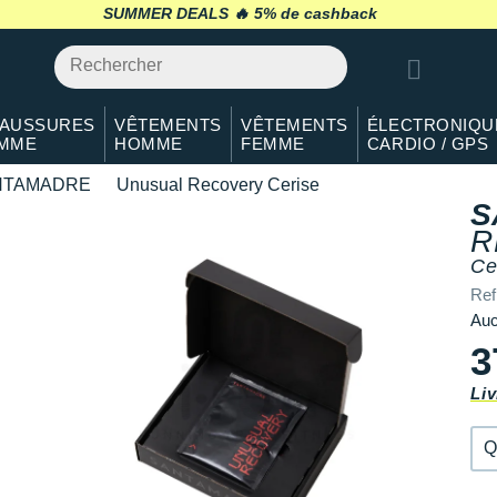
Qté: 2
SUMMER DEALS 🔥
retour 30 jours
*
Qté: 3
Qté: 4
AUSSURES
VÊTEMENTS
VÊTEMENTS
ÉLECTRONIQU
MME
HOMME
FEMME
CARDIO / GPS
Qté: 5
NTAMADRE
Unusual Recovery Cerise
Qté: 6
S
R
Qté: 7
Ce
Qté: 8
Ref
Auc
3
Liv
Q
Q