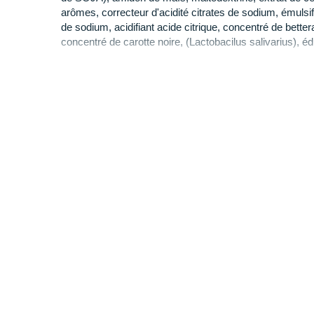
arômes, correcteur d'acidité citrates de sodium, émulsif
de sodium, acidifiant acide citrique, concentré de bett
concentré de carotte noire, (Lactobacilus salivarius), é
Mode d'emploi :
Prendre immédiatement après l'exercice, un sachet dil