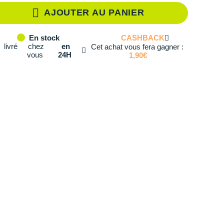
AJOUTER AU PANIER
té: 2
CASHBACK
En stock
té: 3
livré
chez
en
Cet achat vous fera gagner :
vous
24H
1,90€
té: 4
té: 5
té: 6
té: 7
té: 8