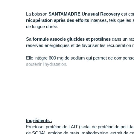
La boisson
SANTAMADRE Unusual Recovery
est co
récupération après des efforts
intenses, tels que les 
de longue durée.
Sa
formule associe glucides et protéines
dans un rati
réserves énergétiques et de favoriser les récupération m
Elle intègre 600 mg de sodium qui permet de compenser le
soutenir l'hydratation.
Sa
forte teneur en polyphénols
contribue à limiter le s
la présence de
probiotiques
aide à maintenir un bon con
optimale des nutriments.
Ingrédients :
Fructose, protéine de LAIT (isolat de protéine de petit-la
de SOJA), amidon de maïs, maltodextrine, extrait de ce