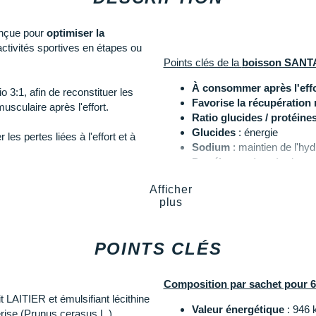
nçue pour
optimiser la
activités sportives en étapes ou
Points clés de la
boisson SANT
À consommer après l'effo
o 3:1, afin de reconstituer les
Favorise la récupération
usculaire après l'effort.
Ratio glucides / protéine
Glucides
: énergie
s pertes liées à l'effort et à
Sodium
: maintien de l'hyd
Protéines
: récupération
Polyphénols
: diminuent le
tress lié à l'exercice, tandis que
Afficher
Probiotiques
: soutien dig
fort digestif et une assimilation
plus
Sans gluten
Goût cerise
POINTS CLÉS
Les autres produits
SANTAMAD
Composition par sachet pour 6
it LAITIER et émulsifiant lécithine
Valeur énergétique
: 946 k
rise (Prunus cerasus L.),