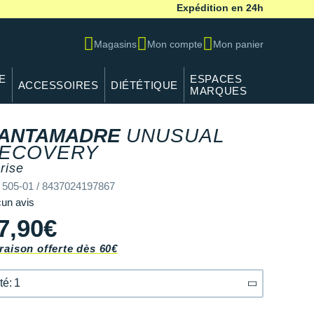
Expédition en 24h
Magasins
Mon compte
Mon panier
E
ESPACES
ACCESSOIRES
DIÉTÉTIQUE
MARQUES
ANTAMADRE
UNUSUAL
ECOVERY
rise
 505-01 / 8437024197867
un avis
7,90€
raison offerte dès 60€
té: 1
té: 1