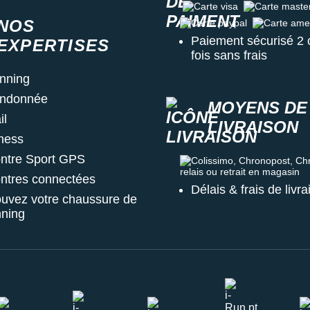
Carte visa
Carte master c
NOS
Carte paypal
Carte amex
Paiement sécurisé 2 
EXPERTISES
fois sans frais
nning
ndonnée
MOYENS DE
il
LIVRAISON
tness
ntre Sport GPS
Colissimo, Chronopost, Chrono
ntres connectées
Délais & frais de livr
ouvez votre chaussure de
nning