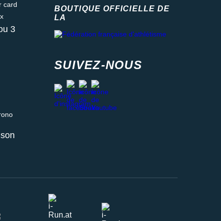
ard
BOUTIQUE OFFICIELLE DE
LA
Fédération française d'athlétisme
ou 3
SUIVEZ-NOUS
facebook
strava
youtube
instagram
 relais ou retrait en magasin
aison