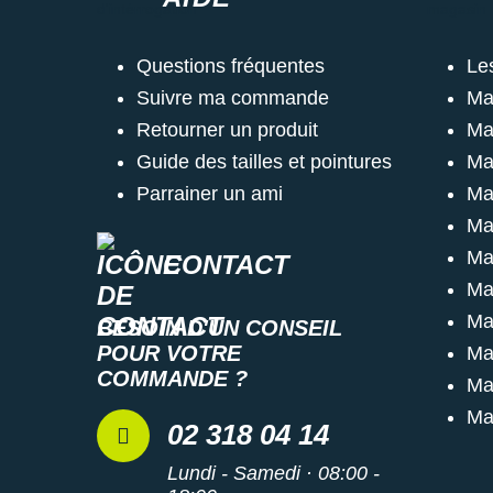
Questions fréquentes
Le
Suivre ma commande
Ma
Retourner un produit
Ma
Guide des tailles et pointures
Ma
Parrainer un ami
Ma
Ma
Ma
CONTACT
Ma
Ma
BESOIN D'UN CONSEIL
POUR VOTRE
Ma
COMMANDE ?
Ma
Ma
02 318 04 14
Lundi - Samedi · 08:00 -