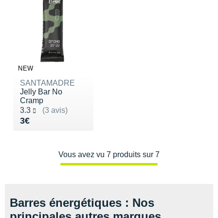
New Balance
PAR MARQUES
Nike
DÉSTOCKAGE
NNormal
+ Voir tous les
accessoires
Odlo
NEW
On-Running
SANTAMADRE
Jelly Bar No
Orca
Cramp
Noté 3.3 sur 5
3.3
(3 avis)
Vendu 3€
3€
OVERSTIMS
Patagonia
Vous avez vu 7 produits sur 7
Petzl
Polar
Barres énergétiques : Nos
Puma
principales autres marques