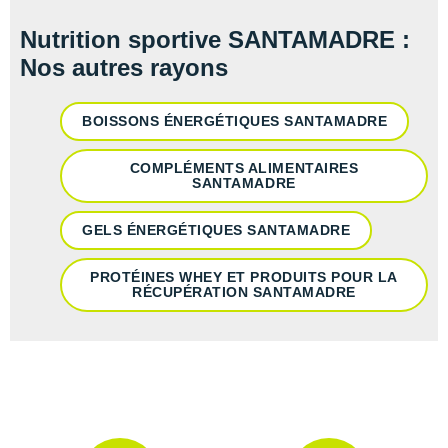
Suunto
Nutrition sportive SANTAMADRE :
Ta Energy
Nos autres rayons
The North Face
BOISSONS ÉNERGÉTIQUES SANTAMADRE
Thuasne
COMPLÉMENTS ALIMENTAIRES
Under Armour
SANTAMADRE
Withings
GELS ÉNERGÉTIQUES SANTAMADRE
X-Bionic
PROTÉINES WHEY ET PRODUITS POUR LA
RÉCUPÉRATION SANTAMADRE
X-Socks
+ Voir toutes les marques