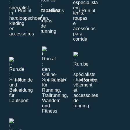
i-Run.nl
i-Run.es
i-Run.pt
i-Run.de
i-Run.at
i-Run.be