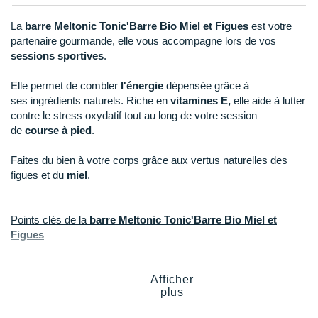
New Balance
PAR MARQUES
La
barre Meltonic Tonic'Barre Bio Miel et Figues
est votre
Nike
partenaire gourmande, elle vous accompagne lors de vos
DÉSTOCKAGE
sessions sportives
.
NNormal
Elle permet de combler
l'énergie
dépensée grâce à
+ Voir tous les
accessoires
Odlo
ses ingrédients naturels. Riche en
vitamines E,
elle aide à lutter
contre le stress oxydatif tout au long de votre session
On-Running
de
course à pied
.
Orca
Faites du bien à votre corps grâce aux vertus naturelles des
figues et du
miel
.
OVERSTIMS
Patagonia
Points clés de la
barre Meltonic
Tonic'Barre Bio Miel et
Petzl
Figues
À consommer pendant l'effort
Polar
Comble l'énergie dépensée
Afficher
Vitamines E
: lutte contre le stress oxydatif
Puma
plus
Figues
: valeur énergétique