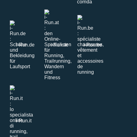
i-Run.de
i-Run.at
i-Run.be
i-Run.it