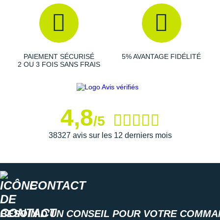
Suunto
Ta Energy
The North Face
PAIEMENT SÉCURISÉ
5% AVANTAGE FIDÉLITÉ
Thuasne
2 OU 3 FOIS SANS FRAIS
Under Armour
Withings
4,8
/5
X-Bionic
38327 avis sur les 12 derniers mois
X-Socks
+ Voir toutes les marques
CONTACT
BESOIN D'UN CONSEIL POUR VOTRE COMMA