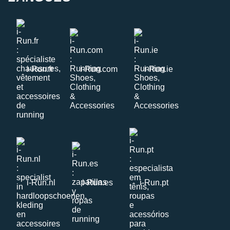
i-Run.fr
i-Run.com
i-Run.ie
i-Run.nl
i-Run.es
i-Run.pt