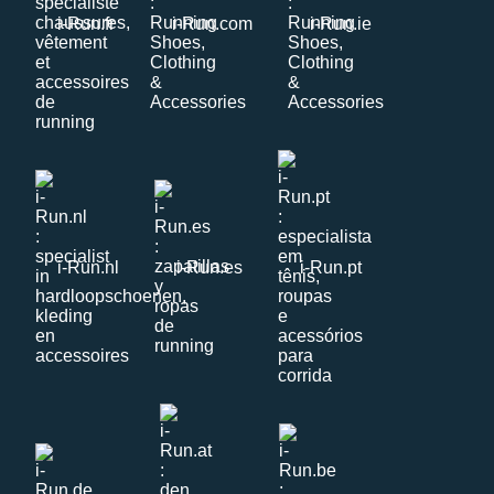
i-Run.fr
i-Run.com
i-Run.ie
i-Run.nl
i-Run.es
i-Run.pt