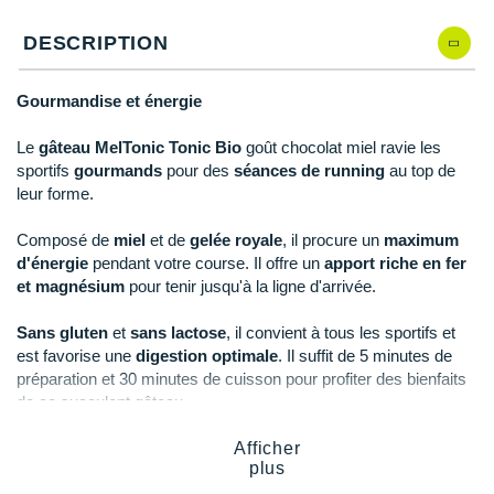
Reebok
Reebok
Orca
Shock Absorber
Silva
Oxsitis
Collection CLUB
DÉSTOCKAGE
DESCRIPTION
PAR MARQUES
Hoka One One
Qté: 5
Scott
Scott
Patagonia
Thuasne
Therabody
Patagonia
DÉSTOCKAGE
Divers
Huawei
Qté: 6
The North Face
The North Face
Saxx
Under Armour
Withings
Raidlight
Gourmandise et énergie
DÉSTOCKAGE
+ Voir tous les produits
électroniques
Équipe de France
+ Voir tous les
vêtements homme
Icebreaker
Qté: 7
Under Armour
Under Armour
Scott
X-Moove
Zamst
+ Voir toutes les marques
Le
gâteau MelTonic Tonic Bio
goût chocolat miel ravie les
Trouvez votre montre sport GPS
Jumelles
+ Voir tous les
vêtements femme
sportifs
gourmands
pour des
séances de running
au top de
Inov-8
Qté: 8
+ Voir toutes les marques
+ Voir toutes les marques
+ Voir toutes les marques
+ Voir toutes les marques
+ Voir toutes les marques
leur forme.
Lacets / guêtres / semelles / pointes
La Sportiva
Qté: 9
athlétisme
Composé de
miel
et de
gelée royale
, il procure un
maximum
d'énergie
pendant votre course. Il offre un
apport riche en fer
Maurten
Qté: 10
Orientation
et magnésium
pour tenir jusqu'à la ligne d'arrivée.
Merrell
Sac de couchage
Sans gluten
et
sans lactose
, il convient à tous les sportifs et
est favorise une
digestion optimale
. Il suffit de 5 minutes de
Millet
Sécurité
préparation et 30 minutes de cuisson pour profiter des bienfaits
de ce succulent gâteau.
Mizuno
Tours de cou
Afficher
Naak
Triathlon-Natation
plus
Points clés du
gâteau Meltonic Tonic Bio