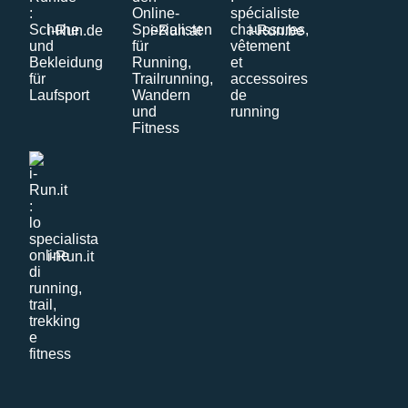
i-Run.de
i-Run.at
i-Run.be
i-Run.it