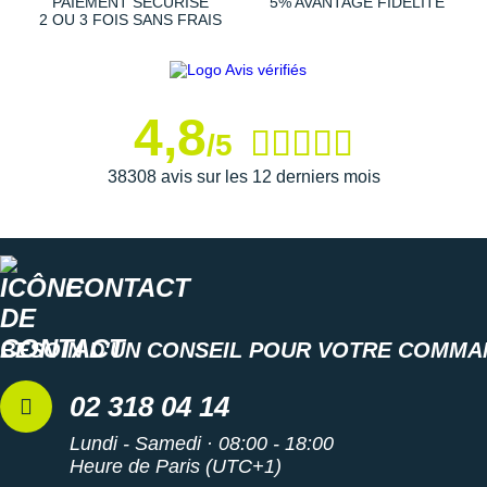
PAIEMENT SÉCURISÉ
5% AVANTAGE FIDÉLITÉ
Suunto
2 OU 3 FOIS SANS FRAIS
Ta Energy
The North Face
4,8
/5
Thuasne
38308 avis sur les 12 derniers mois
Under Armour
Withings
X-Bionic
CONTACT
X-Socks
BESOIN D'UN CONSEIL POUR VOTRE COMMA
+ Voir toutes les marques
02 318 04 14
Lundi - Samedi · 08:00 - 18:00
Heure de Paris (UTC+1)