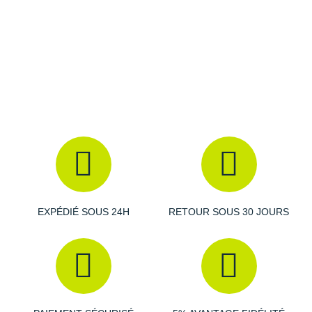
Raidlight
Reebok
Salomon
Saucony
Saxx
Scarpa
Scott
Shokz
EXPÉDIÉ SOUS 24H
RETOUR SOUS 30 JOURS
Sidas
Smoon
Speedo