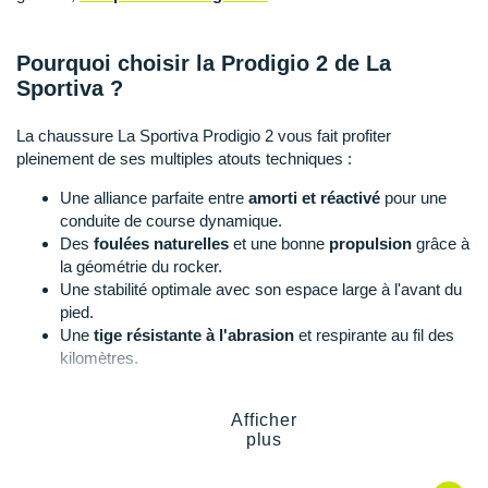
Suunto
Ta Energy
Pourquoi choisir la Prodigio 2 de La
Sportiva ?
The North Face
La chaussure La Sportiva Prodigio 2 vous fait profiter
Thuasne
pleinement de ses multiples atouts techniques :
Under Armour
Une alliance parfaite entre
amorti et réactivé
pour une
conduite de course dynamique.
Withings
Des
foulées naturelles
et une bonne
propulsion
grâce à
la géométrie du rocker.
X-Bionic
Une stabilité optimale avec son espace large à l'avant du
pied.
X-Socks
Une
tige résistante à l'abrasion
et respirante au fil des
kilomètres.
+ Voir toutes les marques
Un
ajustement précis
et un bon maintien sur la durée.
Une adhérence maximale quel que soit le type de terrain
Afficher
avec la semelle extérieure à double densité.
plus
Un ensemble léger qui vous permet de gagner en
confiance.