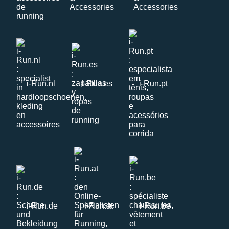
i-Run.nl
i-Run.es
i-Run.pt
i-Run.de
i-Run.at
i-Run.be