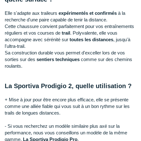
Raidlight
Elle s'adapte aux traileurs
expérimentés et confirmés
à la
Reebok
recherche d'une paire capable de tenir la distance.
Cette chaussure convient parfaitement pour vos entraînements
Salomon
réguliers et vos courses de
trail
. Polyvalente, elle vous
accompagne avec sérénité sur
toutes les distances
, jusqu'à
Saucony
l'ultra-trail.
Sa construction durable vous permet d'exceller lors de vos
Saxx
sorties sur des
sentiers techniques
comme sur des chemins
Scarpa
roulants.
Scott
La Sportiva Prodigio 2, quelle utilisation ?
Shokz
+ Mise à jour pour être encore plus efficace, elle se présente
Sidas
comme une alliée fiable qui vous suit à un bon rythme sur les
trails de longues distances.
Smoon
- Si vous recherchez un modèle similaire plus axé sur la
Speedo
performance, nous vous conseillons un modèle de la même
gamme,
La Sportiva Prodigio Pro
.