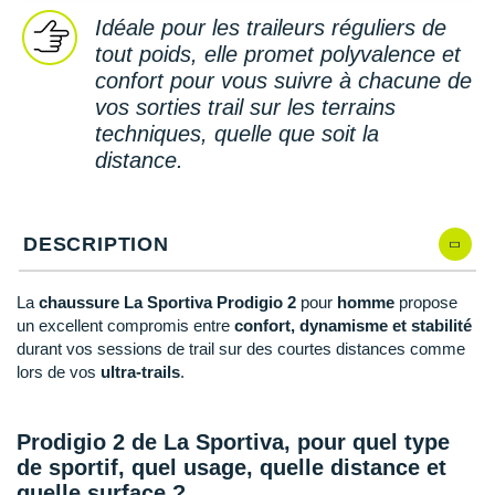
New Balance
PAR MARQUES
Idéale pour les traileurs réguliers de
Nike
tout poids, elle promet polyvalence et
DÉSTOCKAGE
confort pour vous suivre à chacune de
NNormal
vos sorties trail sur les terrains
techniques, quelle que soit la
+ Voir tous les
accessoires
Odlo
distance.
On-Running
Orca
DESCRIPTION
OVERSTIMS
La
chaussure La Sportiva Prodigio 2
pour
homme
propose
Patagonia
un excellent compromis entre
confort, dynamisme et stabilité
durant vos sessions de trail sur des courtes distances comme
Petzl
lors de vos
ultra-trails
.
Polar
Prodigio 2 de La Sportiva, pour quel type
Puma
de sportif, quel usage, quelle distance et
quelle surface ?