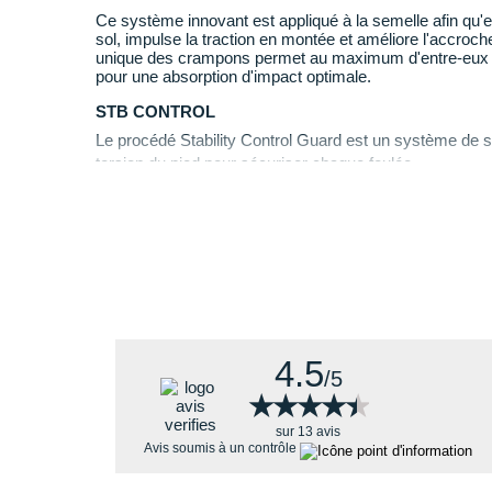
D'une grande
stabilité
sur toutes les surfaces.
Ce système innovant est appliqué à la semelle afin qu'el
D'un
amorti
optimal afin de réduire la fatigue mus
sol, impulse la traction en montée et améliore l'accroc
D'une conception agressive pour prendre de la
vi
unique des crampons permet au maximum d'entre-eux d'
pour une absorption d'impact optimale.
D'une
respirabilité
à la hauteur de vos efforts.
STB CONTROL
Le procédé Stability Control Guard est un système de s
La Sportiva Bushido III, quelles nouv
torsion du pied pour sécuriser chaque foulée.
Revue par rapport au modèle précédent, la
Bushido 2
,
FRIXION RED
Une nouvelle semelle extérieure bi-composée p
Combinaison optimale d'adhérence, résistance à l'usure
tous les types de terrain.
Utilisée sur les semelles versatiles.
4.5
/5
★★★★★
★★★★★
sur 13 avis
Avis soumis à un contrôle