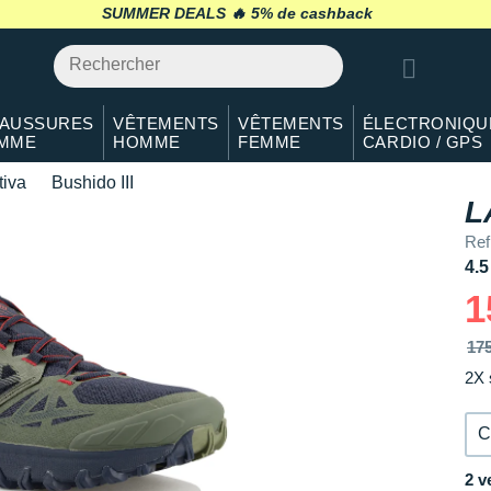
40.5
Il en reste 2 !
SUMMER DEALS 🔥
retour 30 jours
*
41
En stock
42
En stock
AUSSURES
VÊTEMENTS
VÊTEMENTS
ÉLECTRONIQU
MME
HOMME
FEMME
CARDIO / GPS
42.5
En stock
tiva
Bushido III
43
Il en reste 3 !
L
Re
44
En stock
4.5
44.5
En stock
1
45
Il en reste 3 !
17
2X 
46
Il en reste 2 !
47
En rupture
C
47.5
En rupture
2 v