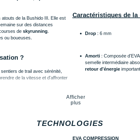
Caractéristiques de la
atouts de la Bushido III. Elle est
r semaine sur des distances
 courses de
skyrunning
.
Drop
: 6 mm
ses ou boueuses.
Amorti
: Composée d'EVA m
isation ?
semelle intermédiaire abso
retour d'énergie
important
s sentiers de trail avec sérénité,
rendre de la vitesse et d'affronter
Empeigne (partie supérie
Afficher
ous suivre sur de longues
en mesh afin d'évacuer la c
plus
Sportiva Jackal
.
niveau de protection. Le n
et l'absence de point de pr
TECHNOLOGIES
Sportiva ?
Semelle extérieure
: Pens
EVA COMPRESSION