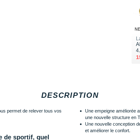
N
L
A
N
4
A
V
1
DESCRIPTION
s permet de relever tous vos
Une empeigne améliorée av
une nouvelle structure en
Une nouvelle conception de
et améliorer le confort.
e de sportif, quel