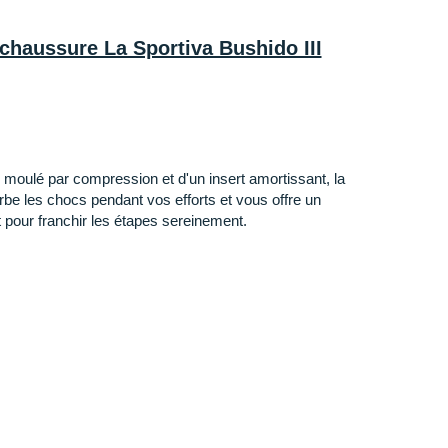
 chaussure La Sportiva Bushido III
oulé par compression et d'un insert amortissant, la
rbe les chocs pendant vos efforts et vous offre un
 pour franchir les étapes sereinement.
ure qui enveloppe votre pied)
: Elle se pare d'inserts
haleur et de renforts sur le contour pour un excellent
ouveau chaussant interne permet un ajustement optimal
ession.
ée pour les chemins techniques, elle possède des