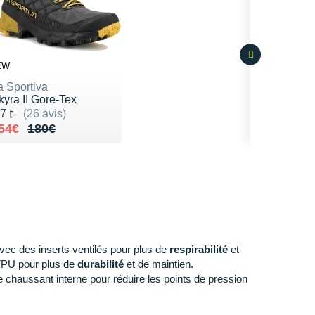
EW
a Sportiva
kyra II Gore-Tex
oté 4.7 sur 5
.7
(26 avis)
u lieu de 180€
endu 154€
54€
180€
ec des inserts ventilés pour plus de
respirabilité
et
 TPU pour plus de
durabilité
et de maintien.
 chaussant interne pour réduire les points de pression