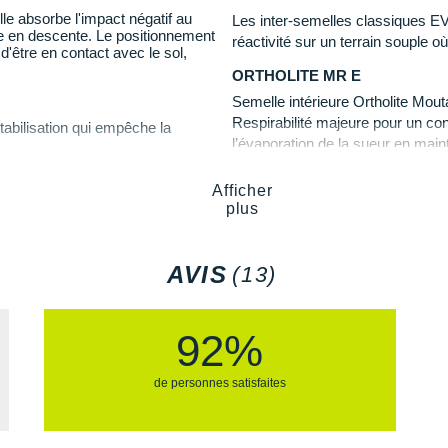
crampons ingénieusement 
le absorbe l'impact négatif au
Les inter-semelles classiques EV
des sentiers. Plusieurs te
culaire.
he en descente. Le positionnement
réactivité sur un terrain souple o
assurer votre
stabilité
en t
tesse
et gagner en agilité.
être en contact avec le sol,
montée comme en descent
ORTHOLITE MR E
Semelle intérieure Ortholite Mout
Respirabilité majeure pour un conf
tabilisation qui empêche la
Semelle intérieure Ortholi
l’évaporation de la sueur en main
eautés ?
Matériaux recyclés : écolo
grâce à une technologie qui évite
 elle propose :
Vegan
produits lavables pour une meill
Afficher
Poids constaté chez i-Run :
our une
adhérence
puissante sur
 et absorption des chocs.
plus
CUSHION PLATFORM
Insert de semelle plantaire qui v
Les autres produits
La Sportiva
AVIS
(13)
92%
de personnes satisfaites