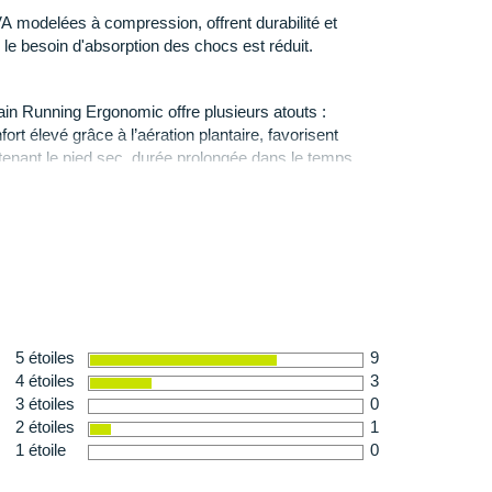
disposés pour une
accroche
infaillible sur l'ensemble
A modelées à compression, offrent durabilité et
chnologies propres à la marque sont présentes pour
ù le besoin d'absorption des chocs est réduit.
outes circonstances et augmenter votre efficacité en
e.
ain Running Ergonomic offre plusieurs atouts :
ort élevé grâce à l’aération plantaire, favorisent
te MR E amovible : amorti
tenant le pied sec, durée prolongée dans le temps
gie
 les usures excessives, traitement anti-bactérien et
eure hygiène générale du pied. Épaisseur de 4 mm
 301 g en taille 42
ous apporte un plus grand amorti et donc plus de confort.
5 étoiles
9
4 étoiles
3
3 étoiles
0
2 étoiles
1
1 étoile
0