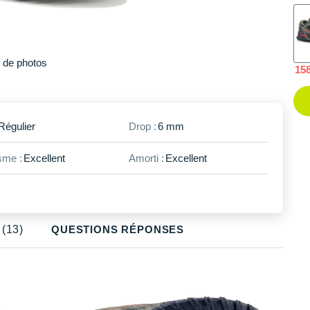
48
En rupture
Plus
de photos
15
Régulier
Drop :
6 mm
me :
Excellent
Amorti :
Excellent
(13)
QUESTIONS RÉPONSES