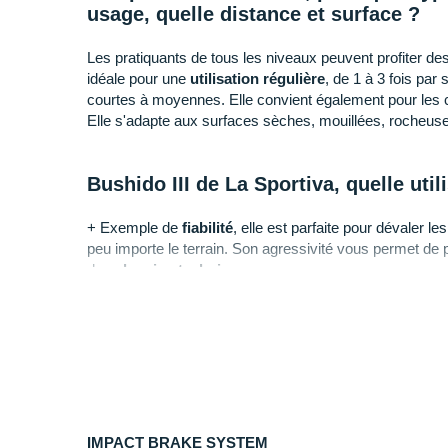
usage, quelle distance et surface ?
Les pratiquants de tous les niveaux peuvent profiter des 
idéale pour une
utilisation régulière
, de 1 à 3 fois pa
courtes à moyennes. Elle convient également pour les
Elle s'adapte aux surfaces sèches, mouillées, rocheu
Bushido III de La Sportiva, quelle util
+ Exemple de
fiabilité
, elle est parfaite pour dévaler le
peu importe le terrain. Son agressivité vous permet de p
des
chemins
techniques
.
- Si vous êtes à la recherche d'un modèle capable de v
distances, nous vous recommandons la chaussure
La 
Pourquoi choisir la Bushido III de La 
En choisissant cette chaussure vous bénéficiez :
IMPACT BRAKE SYSTEM