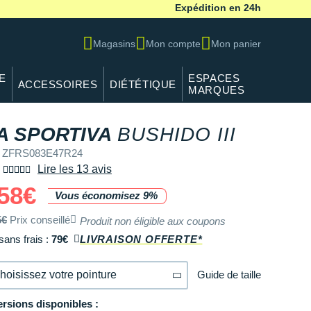
Expédition en 24h
Magasins
Mon compte
Mon panier
E
ESPACES
ACCESSOIRES
DIÉTÉTIQUE
MARQUES
A SPORTIVA
BUSHIDO III
f ZFRS083E47R24
Lire les 13 avis
58€
Vous économisez 9%
5€
Prix conseillé
Produit non éligible aux coupons
sans frais :
79€
LIVRAISON OFFERTE*
Guide de taille
hoisissez votre pointure
ersions disponibles :
40
En rupture