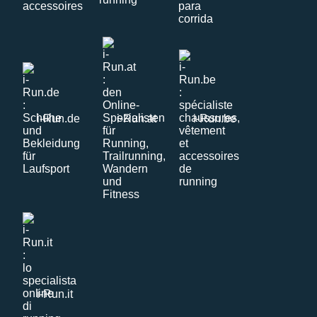
i-Run.de
i-Run.at
i-Run.be
i-Run.it