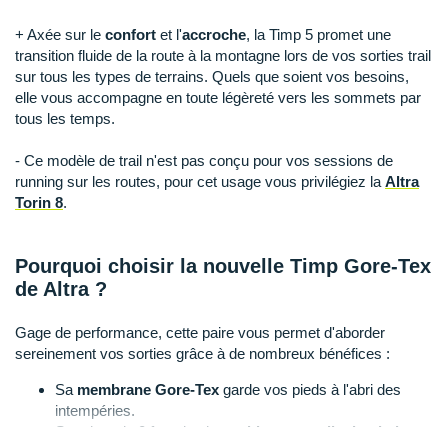
Suunto
+ Axée sur le
confort
et l'
accroche
, la Timp 5 promet une
Ta Energy
transition fluide de la route à la montagne lors de vos sorties trail
sur tous les types de terrains. Quels que soient vos besoins,
The North Face
elle vous accompagne en toute légèreté vers les sommets par
tous les temps.
Thuasne
- Ce modèle de trail n'est pas conçu pour vos sessions de
Under Armour
running sur les routes, pour cet usage vous privilégiez la
Altra
Torin 8
.
Withings
X-Bionic
Pourquoi choisir la nouvelle Timp Gore-Tex
de Altra ?
X-Socks
Gage de performance, cette paire vous permet d'aborder
+ Voir toutes les marques
sereinement vos sorties grâce à de nombreux bénéfices :
Sa
membrane Gore-Tex
garde vos pieds à l'abri des
intempéries.
Son drop de 0 favorise la
position naturelle du pied
et