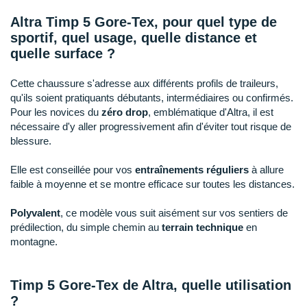
Raidlight
Altra Timp 5 Gore-Tex, pour quel type de
Reebok
sportif, quel usage, quelle distance et
quelle surface ?
Salomon
Cette chaussure s'adresse aux différents profils de traileurs,
Saucony
qu'ils soient pratiquants débutants, intermédiaires ou confirmés.
Pour les novices du
zéro drop
, emblématique d'Altra, il est
Saxx
nécessaire d'y aller progressivement afin d'éviter tout risque de
blessure.
Scarpa
Elle est conseillée pour vos
entraînements réguliers
à allure
Scott
faible à moyenne et se montre efficace sur toutes les distances.
Shokz
Polyvalent
, ce modèle vous suit aisément sur vos sentiers de
prédilection, du simple chemin au
terrain technique
en
Sidas
montagne.
Smoon
Timp 5 Gore-Tex de Altra, quelle utilisation
Speedo
?