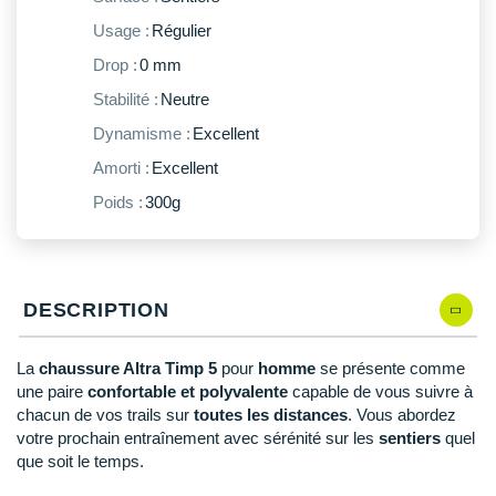
New Balance
PAR MARQUES
Usage :
Régulier
Nike
Drop :
0 mm
DÉSTOCKAGE
NNormal
Stabilité :
Neutre
Dynamisme :
Excellent
+ Voir tous les
accessoires
Odlo
Amorti :
Excellent
On-Running
Poids :
300g
Orca
OVERSTIMS
DESCRIPTION
Patagonia
Petzl
La
chaussure Altra Timp 5
pour
homme
se présente comme
une paire
confortable et polyvalente
capable de vous suivre à
Polar
chacun de vos trails sur
toutes les distances
. Vous abordez
votre prochain entraînement avec sérénité sur les
sentiers
quel
Puma
que soit le temps.