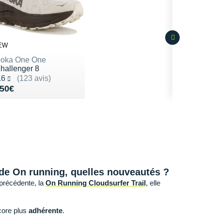
EW
oka One One
hallenger 8
oté 4.6 sur 5
.6
(123 avis)
endu 150€
50€
 de On running, quelles nouveautés ?
précédente, la
On Running Cloudsurfer Trail
, elle
core plus
adhérente
.