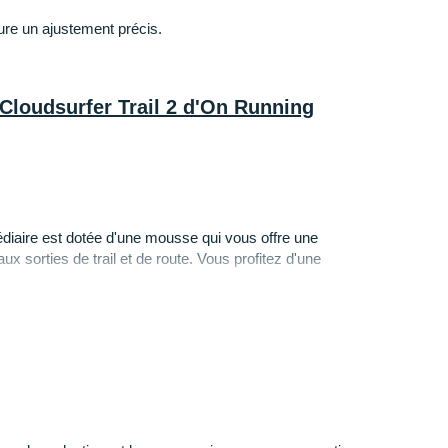
re un ajustement précis.
 Cloudsurfer Trail 2 d'On Running
édiaire est dotée d'une mousse qui vous offre une
x sorties de trail et de route. Vous profitez d'une
acune de vos foulées pour une
transition
ure qui enveloppe le pied)
: elle est développée dans
maintenir votre pied au sec tout le long de l'effort. Les
 des zones sensibles apportent de la structure et une