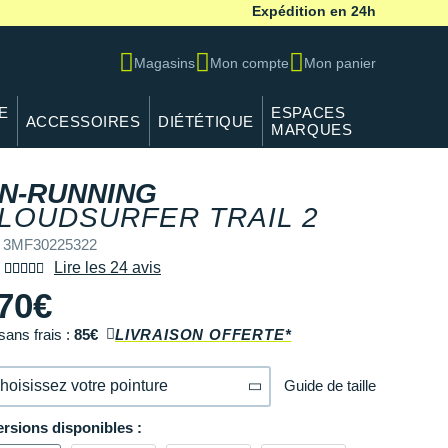
Expédition en 24h
Magasins
Mon compte
Mon panier
E
ESPACES
ACCESSOIRES
DIÉTÉTIQUE
MARQUES
N-RUNNING
LOUDSURFER TRAIL 2
f 3MF30225322
Lire les 24 avis
70€
sans frais :
85€
LIVRAISON OFFERTE*
Guide de taille
hoisissez votre pointure
ersions disponibles :
40
Il en reste 2 !