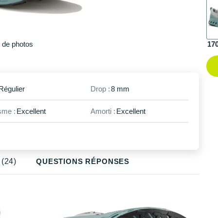
48
Il en reste 1 !
49
Il en reste 1 !
Plus
de photos
17
Régulier
Drop :
8 mm
me :
Excellent
Amorti :
Excellent
(24)
QUESTIONS RÉPONSES