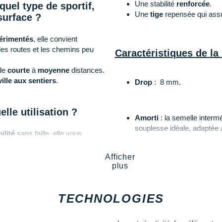
Une stabilité
renforcée
.
quel type de sportif,
Une
tige
repensée qui assu
surface ?
érimentés
, elle convient
 les routes et les chemins peu
Caractéristiques de la
de
courte
à
moyenne
distances.
ille aux sentiers
.
Drop
: 8 mm.
lle utilisation ?
Amorti
: la semelle interm
souplesse idéale, adaptée au
ilité
sans faille, elle vous
excellente
propulsion
à ch
nt irréguliers.
fluide
et
stable
.
Afficher
ormer sur les courses de trail,
plus
eak 3
.
Empeigne (partie supérie
une
maille respirante
pour 
TECHNOLOGIES
il On Running
renforts intégrés au niveau
bonne protection.