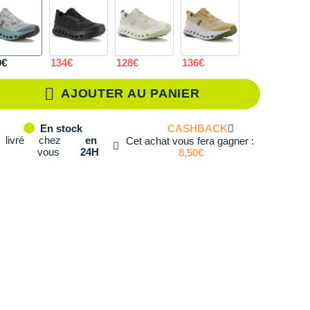
40.5
En stock
41
En stock
0€
134€
128€
136€
42
En stock
AJOUTER AU PANIER
42.5
En stock
CASHBACK
En stock
43
En stock
livré
chez
en
Cet achat vous fera gagner :
vous
24H
8,50€
44
En stock
44.5
En stock
45
En stock
46
En stock
47
En stock
47.5
Il en reste 2 !