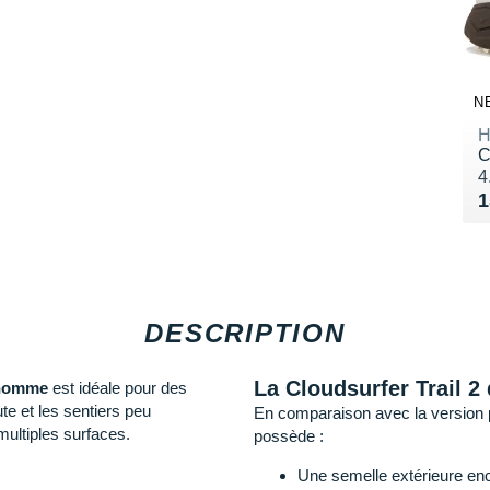
N
H
C
N
4
V
1
DESCRIPTION
La Cloudsurfer Trail 2
omme
est idéale pour des
te et les sentiers peu
En comparaison avec la version 
multiples surfaces.
possède :
Une semelle extérieure en