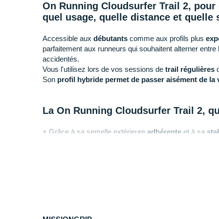
On Running Cloudsurfer Trail 2, pour 
quel usage, quelle distance et quelle 
Accessible aux
débutants
comme aux profils plus
exp
parfaitement aux runneurs qui souhaitent alterner entre
accidentés.
Vous l'utilisez lors de vos sessions de
trail régulières
Son
profil hybride permet de passer aisément de la v
La On Running Cloudsurfer Trail 2, que
+ Grâce à sa semelle extérieure
adhérente
et à sa
stab
accompagne sur les parcours roulants secs et légèreme
- Si vous recherchez une paire plus technique pour perf
nous vous conseillons la
On Running Cloudventure P
Pourquoi choisir la chaussure de tra
Cloudsurfer Trail 2 ?