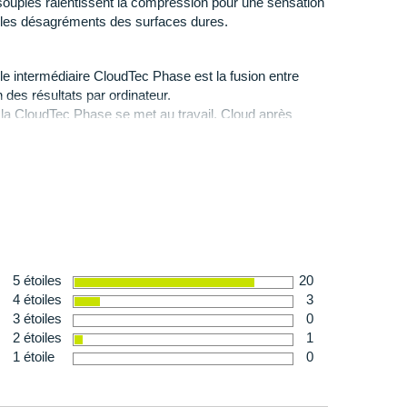
 souples ralentissent la compression pour une sensation
t les désagréments des surfaces dures.
 est conçue dans un
caoutchouc résistant
, avec
our vous garantir une bonne accroche. Elle adhère
le intermédiaire CloudTec Phase est la fusion entre
eu accidentés ainsi qu'à la route.
on des résultats par ordinateur.
, la CloudTec Phase se met au travail. Cloud après
affaisse en séquence pour offrir une transition douce du
ble
: idéale pour des raisons d'hygiène
 visibilité et sécurité
n
: 278 g en taille 42
5 étoiles
20
4 étoiles
3
3 étoiles
0
2 étoiles
1
1 étoile
0