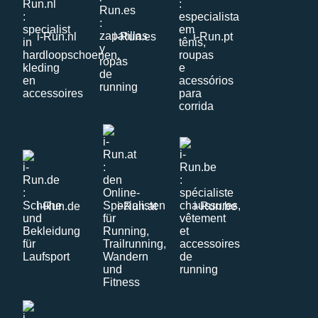
i-Run.nl
i-Run.es
i-Run.pt
i-Run.de
i-Run.at
i-Run.be