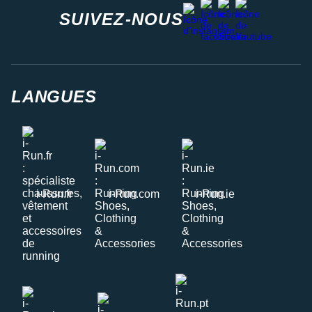
facebook
strava
youtube
instagram
SUIVEZ-NOUS
LANGUES
i-Run.fr
i-Run.com
i-Run.ie