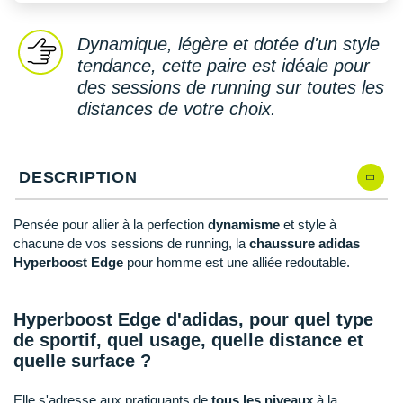
New Balance
PAR MARQUES
Nike
Dynamique, légère et dotée d'un style
DÉSTOCKAGE
tendance, cette paire est idéale pour
NNormal
des sessions de running sur toutes les
distances de votre choix.
+ Voir tous les
accessoires
Odlo
On-Running
DESCRIPTION
Orca
OVERSTIMS
Pensée pour allier à la perfection
dynamisme
et style à
chacune de vos sessions de running, la
chaussure adidas
Patagonia
Hyperboost Edge
pour homme est une alliée redoutable.
Petzl
Hyperboost Edge d'adidas, pour quel type
Polar
de sportif, quel usage, quelle distance et
quelle surface ?
Puma
Elle s'adresse aux pratiquants de
tous les niveaux
à la