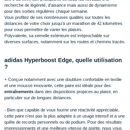
Raidlight
recherche de légèreté, d'aisance mais aussi de dynamisme
pour des sorties régulières chaque semaine.
Reebok
Vous profitez de ses nombreuses qualités sur toutes les
distances de votre choix jusqu'à un marathon de 42 kilomètres
Salomon
pour vous permettre de varier les plaisirs.
Polyvalente, sa semelle extérieure est irréprochable sur
Saucony
diverses surfaces, notamment sur les routes et chemins tracés.
Saxx
adidas Hyperboost Edge, quelle utilisation
Scarpa
?
Scott
+ Conçue notamment avec une doublure confortable en textile
Shokz
et une mousse innovante, cette paire est idéale pour des
entraînements
dans des dispositions propices au plaisir, en
Sidas
particulier sur de longues distances.
Smoon
- Bien que capable de vous fournir une réactivité appréciable,
cette paire n'est pas la plus adaptée à un usage intensif et à une
Speedo
quête de records personnels ou de podium. Pour des résultats
impressionnants et une meilleure vitesse de pointe, nous vous