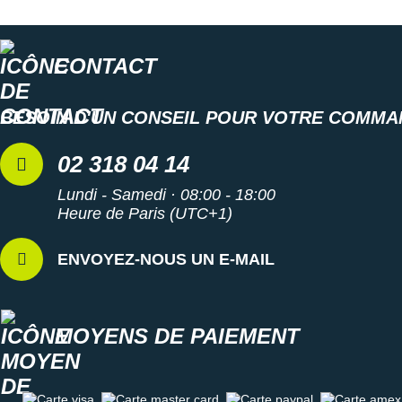
Semelle intérieure amovible
Poids constaté chez i-Run : 246 g en taille 42
CONTACT
Les autres produits
adidas
BESOIN D'UN CONSEIL POUR VOTRE COMMA
02 318 04 14
Lundi - Samedi · 08:00 - 18:00
Heure de Paris (UTC+1)
ENVOYEZ-NOUS UN E-MAIL
MOYENS DE PAIEMENT
Carte visa
Carte master card
Carte paypal
Carte amex