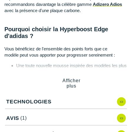
Suunto
recommandons davantage la célèbre gamme
Adizero Adios
avec la présence d'une plaque carbone.
Ta Energy
The North Face
Pourquoi choisir la Hyperboost Edge
d'adidas ?
Thuasne
Vous bénéficiez de l'ensemble des points forts que ce
Under Armour
modèle peut vous apporter pour progresser sereinement :
Withings
Une toute nouvelle mousse inspirée des modèles les plus
rapides pour optimiser l'amorti, la légèreté et le
X-Bionic
dynamisme.
Afficher
Un retour d'énergie appréciable pour gagner en propulsion
plus
X-Socks
lors de vos entraînements intensifs.
Un ajustement parfait pour un confort inébranlable en
+ Voir toutes les marques
TECHNOLOGIES
toutes circonstances.
Un design
moderne
et tendance pour ne jamais passer
inaperçu.
AVIS
(1)
Une polyvalence bienvenue pour varier les terrains.
Une sérénité maximale grâce à une réduction du risque