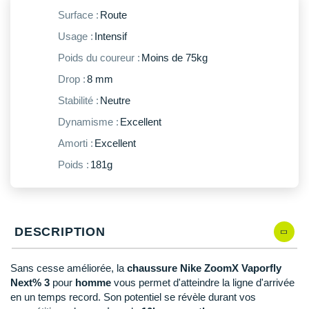
New Balance
PAR MARQUES
Surface :
Route
Nike
Usage :
Intensif
DÉSTOCKAGE
NNormal
Poids du coureur :
Moins de 75kg
Drop :
8 mm
+ Voir tous les
accessoires
Odlo
Stabilité :
Neutre
On-Running
Dynamisme :
Excellent
Orca
Amorti :
Excellent
Poids :
181g
OVERSTIMS
Patagonia
Petzl
DESCRIPTION
Polar
Sans cesse améliorée, la
chaussure Nike ZoomX Vaporfly
Next% 3
pour
homme
vous permet d'atteindre la ligne d'arrivée
Puma
en un temps record. Son potentiel se révèle durant vos