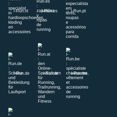
i-Run.nl
i-Run.es
i-Run.pt
i-Run.de
i-Run.at
i-Run.be