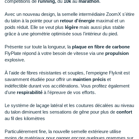
compétitions de
running,
du
10k
au
marathon
.
Raidlight
Reebok
Avec un nouveau design, la semelle intermédiaire ZoomX s'étire
du talon à la pointe pour un
retour d'énergie
maximal et un
Salomon
poids réduit. Elle se veut plus
légère
mais aussi plus stable
grâce à une géométrie optimisée sous l'intérieur du pied.
Saucony
Présente sur toute la longueur, la
plaque en fibre de carbone
Saxx
FlyPlate répond à votre besoin de vitesse via une
propulsion
explosive.
Scarpa
À l'aide de fibres résistantes et souples, l'empeigne Flyknit est
Scott
savamment étudiée pour offrir un
maintien précis
et
indéfectible durant vos accélérations. Vous profitez également
Shokz
d'une
respirabilité
à l'épreuve de vos efforts.
Sidas
Le système de laçage latéral et les coutures décalées au niveau
du talon diminuent les sensations de gêne pour plus de
confort
Smoon
au fil des kilomètres
Speedo
Particulièrement fine, la nouvelle semelle extérieure utilise
moins de matériaux pour gagner encore quelques grammes sur