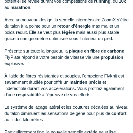
potentiel se révèle durant vos compétitions de
running,
du
10k
Raidlight
au
marathon
.
Reebok
Avec un nouveau design, la semelle intermédiaire ZoomX s'étire
Salomon
du talon à la pointe pour un
retour d'énergie
maximal et un
poids réduit. Elle se veut plus
légère
mais aussi plus stable
Saucony
grâce à une géométrie optimisée sous l'intérieur du pied.
Saxx
Présente sur toute la longueur, la
plaque en fibre de carbone
FlyPlate répond à votre besoin de vitesse via une
propulsion
Scarpa
explosive.
Scott
À l'aide de fibres résistantes et souples, l'empeigne Flyknit est
savamment étudiée pour offrir un
maintien précis
et
Shokz
indéfectible durant vos accélérations. Vous profitez également
d'une
respirabilité
à l'épreuve de vos efforts.
Sidas
Le système de laçage latéral et les coutures décalées au niveau
Smoon
du talon diminuent les sensations de gêne pour plus de
confort
au fil des kilomètres
Speedo
Particulièrement fine, la nouvelle semelle extérieure utilise