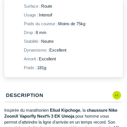
New Balance
PAR MARQUES
Surface :
Route
Nike
Usage :
Intensif
DÉSTOCKAGE
NNormal
Poids du coureur :
Moins de 75kg
Drop :
8 mm
+ Voir tous les
accessoires
Odlo
Stabilité :
Neutre
On-Running
Dynamisme :
Excellent
Orca
Amorti :
Excellent
Poids :
181g
OVERSTIMS
Patagonia
Petzl
DESCRIPTION
Polar
Inspirée du marathonien
Eliud Kipchoge
, la
chaussure Nike
ZoomX Vaporfly Next% 3 EK Umoja
pour homme vous
Puma
permet d'atteindre la ligne d'arrivée en un temps record. Son