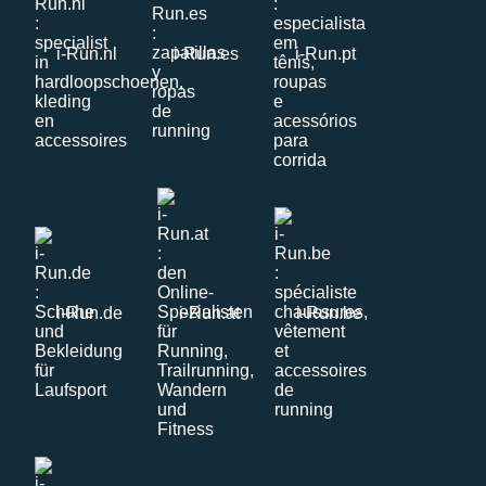
i-Run.nl
i-Run.es
i-Run.pt
i-Run.de
i-Run.at
i-Run.be