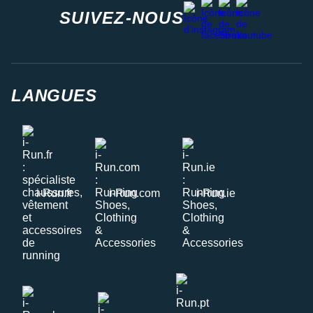
facebook
strava
youtube
instagram
SUIVEZ-NOUS
LANGUES
i-Run.fr
i-Run.com
i-Run.ie