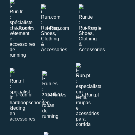
i-Run.fr
i-Run.com
i-Run.ie
i-Run.nl
i-Run.es
i-Run.pt