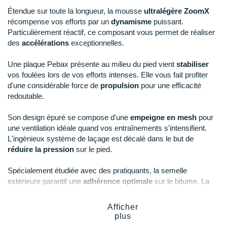
Raidlight
Étendue sur toute la longueur, la mousse
ultralégère ZoomX
récompense vos efforts par un
dynamisme
puissant.
Reebok
Particulièrement réactif, ce composant vous permet de réaliser
des
accélérations
exceptionnelles.
Salomon
Une plaque Pebax présente au milieu du pied vient
stabiliser
Saucony
vos foulées lors de vos efforts intenses. Elle vous fait profiter
Saxx
d'une considérable force de
propulsion
pour une efficacité
redoutable.
Scarpa
Son design épuré se compose d'une
empeigne en mesh
pour
Scott
une ventilation idéale quand vos entraînements s'intensifient.
L'ingénieux système de laçage est décalé dans le but de
Shokz
réduire la pression
sur le pied.
Sidas
Spécialement étudiée avec des pratiquants, la semelle
extérieure garantit une
adhérence
optimale
sur le bitume. La
Smoon
coque talonnière et la languette partiellement intégrée offrent un
maintien confortable
.
Afficher
Speedo
plus