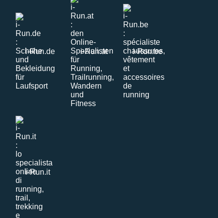
i-Run.de
i-Run.at
i-Run.be
i-Run.it