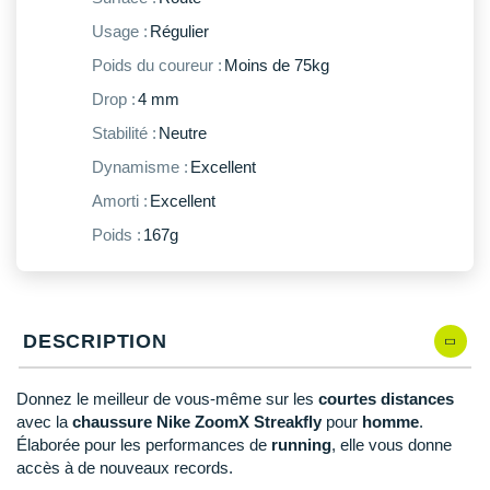
New Balance
PAR MARQUES
Usage :
Régulier
Nike
Poids du coureur :
Moins de 75kg
DÉSTOCKAGE
NNormal
Drop :
4 mm
Stabilité :
Neutre
+ Voir tous les
accessoires
Odlo
Dynamisme :
Excellent
On-Running
Amorti :
Excellent
Orca
Poids :
167g
OVERSTIMS
Patagonia
DESCRIPTION
Petzl
Donnez le meilleur de vous-même sur les
courtes distances
Polar
avec la
chaussure Nike ZoomX Streakfly
pour
homme
.
Élaborée pour les performances de
running
, elle vous donne
Puma
accès à de nouveaux records.