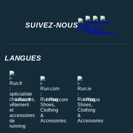
facebook
strava
youtube
instagram
SUIVEZ-NOUS
LANGUES
i-Run.fr
i-Run.com
i-Run.ie