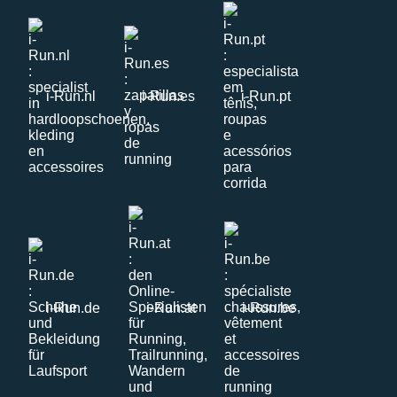
i-Run.nl
i-Run.es
i-Run.pt
i-Run.de
i-Run.at
i-Run.be