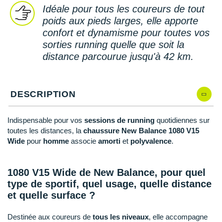
New Balance
PAR MARQUES
Idéale pour tous les coureurs de tout
poids aux pieds larges, elle apporte
Nike
DÉSTOCKAGE
confort et dynamisme pour toutes vos
NNormal
sorties running quelle que soit la
distance parcourue jusqu'à 42 km.
+ Voir tous les
accessoires
Odlo
On-Running
DESCRIPTION
Orca
Indispensable pour vos
sessions de running
quotidiennes sur
OVERSTIMS
toutes les distances, la
chaussure New Balance 1080 V15
Wide
pour
homme
associe
amorti
et
polyvalence
.
Patagonia
Petzl
1080 V15 Wide de New Balance, pour quel
type de sportif, quel usage, quelle distance
Polar
et quelle surface ?
Puma
Destinée aux coureurs de
tous les niveaux
, elle accompagne