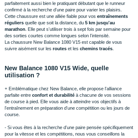
Raidlight
parfaitement aussi bien le pratiquant débutant que le runneur
confirmé à la recherche d'une paire pour varier les plaisirs.
Reebok
Cette chaussure est une alliée fiable pour vos
entraînements
réguliers
quelle que soit la distance, du
5 km jusqu'au
Salomon
marathon
. Elle peut s'utiliser trois à sept fois par semaine pour
des sorties courtes comme longues selon l'intensité.
Saucony
La chaussure New Balance 1080 V15 est capable de vous
suivre aisément sur les
routes
et les
chemins tracés
.
Saxx
Scarpa
New Balance 1080 V15 Wide, quelle
utilisation ?
Scott
+ Emblématique chez New Balance, elle propose l'alliance
Shokz
parfaite entre
confort et durabilité
à chacune de vos sessions
de course à pied. Elle vous aide à atteindre vos objectifs à
Sidas
l'entraînement en préparation d'une compétition ou les jours de
course.
Smoon
- Si vous êtes à la recherche d'une paire pensée spécifiquement
Speedo
pour la vitesse et les compétitions, nous vous conseillons la