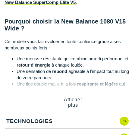
Suunto
New Balance SuperComp Elite V5
.
Ta Energy
Pourquoi choisir la New Balance 1080 V15
The North Face
Wide ?
Thuasne
Ce modèle vous fait évoluer en toute confiance grâce à ses
nombreux points forts :
Under Armour
Une mousse résistante qui combine amorti performant et
Withings
retour d'énergie
à chaque foulée.
Une sensation de
rebond
agréable à l'impact tout au long
X-Bionic
de votre parcours.
Une tige double maille à la fois
respirante et légère
qui
X-Socks
maintient efficacement votre pied.
Un talon renforcé pour plus de sécurité.
Afficher
+ Voir toutes les marques
Une bonne
adhérence
en toutes circonstances sur sols
plus
secs comme mouillés.
Un ensemble durable qui résiste à l'abrasion.
TECHNOLOGIES