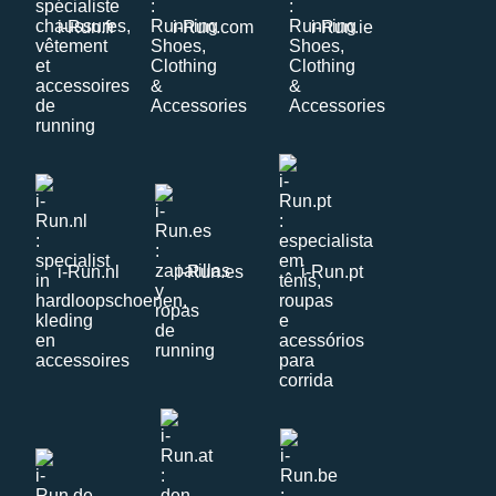
i-Run.fr
i-Run.com
i-Run.ie
i-Run.nl
i-Run.es
i-Run.pt