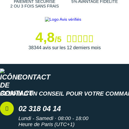
PAIEMENT SÉCURISÉ
5% AVANTAGE FIDÉLITÉ
2 OU 3 FOIS SANS FRAIS
Largeur E : large
Semelle intérieure amovible
Poids constaté chez i-Run : 302 g en taille 42
4,8
Les autres produits
Brooks
/5
38344 avis sur les 12 derniers mois
CONTACT
BESOIN D'UN CONSEIL POUR VOTRE COMMA
02 318 04 14
Lundi - Samedi · 08:00 - 18:00
Heure de Paris (UTC+1)