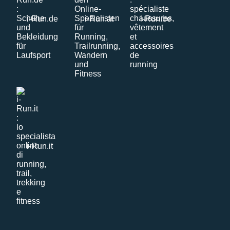
i-Run.de
i-Run.at
i-Run.be
i-Run.it