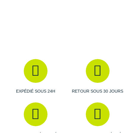
Amorti
: la semelle intermédiaire est dotée d'une mousse
infusée d'azote pour une
absorption des chocs
maximale en plus d'un
retour d'énergie
dynamique.
Empeigne (partie supérieure qui enveloppe le
pied)
: retravaillée, elle propose un meilleur
maintien du
pied
pour plus de sécurité et une
respirabilité
adaptée à
vos besoins.
EXPÉDIÉ SOUS 24H
RETOUR SOUS 30 JOURS
Semelle extérieure
: fiable, elle vous promet
l'
adhérence i
ndispensable pour parcourir les nombreux
kilomètres qui vous séparent de la ligne d'arrivée. Des
rainures de flexion sont présentes pour de
meilleures
transitions
.