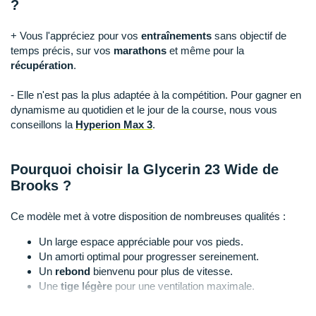
Raidlight
?
Reebok
+ Vous l'appréciez pour vos
entraînements
sans objectif de
temps précis, sur vos
marathons
et même pour la
Salomon
récupération
.
Saucony
- Elle n'est pas la plus adaptée à la compétition. Pour gagner en
dynamisme au quotidien et le jour de la course, nous vous
Saxx
conseillons la
Hyperion Max 3
.
Scarpa
Pourquoi choisir la Glycerin 23 Wide de
Scott
Brooks ?
Shokz
Ce modèle met à votre disposition de nombreuses qualités :
Sidas
Un large espace appréciable pour vos pieds.
Un amorti optimal pour progresser sereinement.
Smoon
Un
rebond
bienvenu pour plus de vitesse.
Une
tige légère
pour une ventilation maximale.
Speedo
Des transitions fluides vers l'avant.
Une plateforme élargie et un ajustement parfait pour des