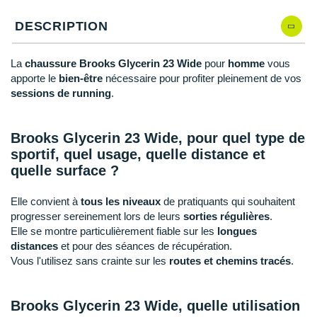
New Balance
PAR MARQUES
DESCRIPTION
Nike
DÉSTOCKAGE
NNormal
La
chaussure Brooks Glycerin 23 Wide
pour
homme
vous
apporte le
bien-être
nécessaire pour profiter pleinement de vos
+ Voir tous les
accessoires
Odlo
sessions de running
.
On-Running
Brooks Glycerin 23 Wide, pour quel type de
Orca
sportif, quel usage, quelle distance et
quelle surface ?
OVERSTIMS
Elle convient à
tous les niveaux
de pratiquants qui souhaitent
Patagonia
progresser sereinement lors de leurs
sorties régulières
.
Elle se montre particulièrement fiable sur les
longues
Petzl
distances
et pour des séances de récupération.
Vous l'utilisez sans crainte sur les
routes et chemins tracés
.
Polar
Puma
Brooks Glycerin 23 Wide, quelle utilisation