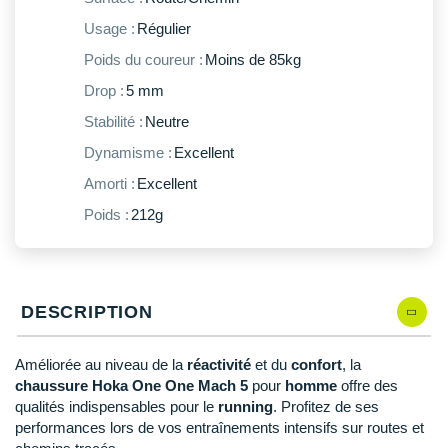
New Balance
PAR MARQUES
Usage :
Régulier
Nike
Poids du coureur :
Moins de 85kg
DÉSTOCKAGE
NNormal
Drop :
5 mm
Stabilité :
Neutre
+ Voir tous les
accessoires
Odlo
Dynamisme :
Excellent
On-Running
Amorti :
Excellent
Orca
Poids :
212g
OVERSTIMS
Patagonia
DESCRIPTION
Petzl
Améliorée au niveau de la
réactivité
et du
confort
, la
Polar
chaussure Hoka One One Mach 5
pour
homme
offre des
qualités indispensables pour le
running
. Profitez de ses
Puma
performances lors de vos entraînements intensifs sur routes et