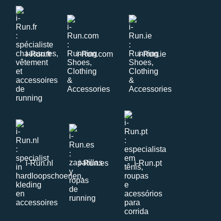
i-Run.fr
i-Run.com
i-Run.ie
i-Run.nl
i-Run.es
i-Run.pt