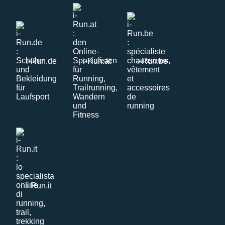
i-Run.de
i-Run.at
i-Run.be
i-Run.it