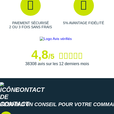
Parcourez toutes les
Hoka Mach
pour homme et trouvez la
paire de chaussures de course idéale pour les entraînements !
Les autres produits
Hoka One One
PAIEMENT SÉCURISÉ
5% AVANTAGE FIDÉLITÉ
2 OU 3 FOIS SANS FRAIS
4,8
/5
38308 avis sur les 12 derniers mois
CONTACT
BESOIN D'UN CONSEIL POUR VOTRE COMMA