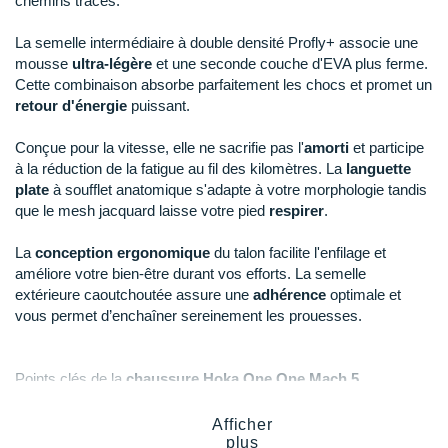
chemins tracés.
Raidlight
La semelle intermédiaire à double densité Profly+ associe une
Reebok
mousse
ultra-légère
et une seconde couche d'EVA plus ferme.
Cette combinaison absorbe parfaitement les chocs et promet un
Salomon
retour d'énergie
puissant.
Saucony
Conçue pour la vitesse, elle ne sacrifie pas l'
amorti
et participe
Saxx
à la réduction de la fatigue au fil des kilomètres. La
languette
plate
à soufflet anatomique s'adapte à votre morphologie tandis
Scarpa
que le mesh jacquard laisse votre pied
respirer
.
Scott
La
conception ergonomique
du talon facilite l'enfilage et
améliore votre bien-être durant vos efforts. La semelle
Shokz
extérieure caoutchoutée assure une
adhérence
optimale et
vous permet d’enchaîner sereinement les prouesses.
Sidas
Smoon
Points clés de la
chaussure Hoka One One Mach 5
Speedo
Pack Zest
Afficher
Inspirée des modèles Mach 4 et Mach Supersonic
plus