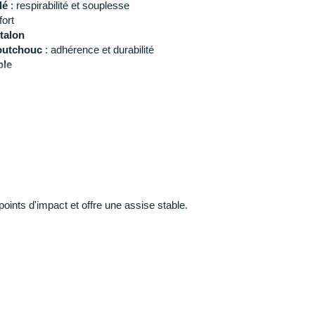
lé
: respirabilité et souplesse
fort
talon
aoutchouc
: adhérence et durabilité
ble
n
: 240 g en taille 42
a Clifton
pour homme et trouvez la paire de chaussure
înements.
ne
nts d'impact et offre une assise stable.