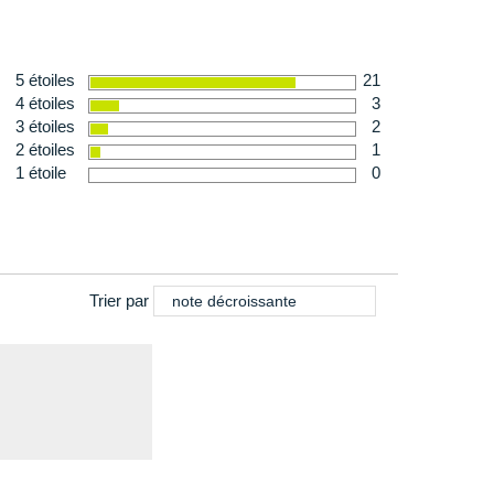
5 étoiles
21
4 étoiles
3
3 étoiles
2
2 étoiles
1
1 étoile
0
Trier par
note décroissante