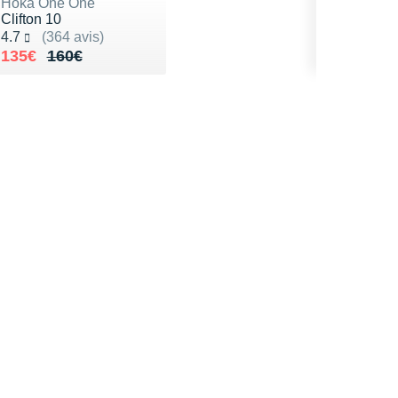
Hoka One One
Clifton 10
Noté 4.7 sur 5
4.7
(364 avis)
Au lieu de 160€
Vendu 135€
135€
160€