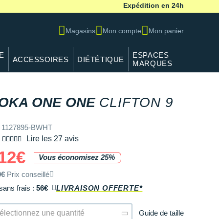
Expédition en 24h
Magasins
Mon compte
Mon panier
E
ESPACES
ACCESSOIRES
DIÉTÉTIQUE
MARQUES
OKA ONE ONE
CLIFTON 9
REF 1127895-BWHT
f 1127895-BWHT
Lire les 27 avis
12€
Vous économisez 25%
0€
Prix conseillé
sans frais :
56€
LIVRAISON OFFERTE*
Guide de taille
électionnez une quantité