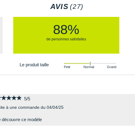
AVIS
(27)
88%
de personnes satisfaites
Le produit taille
Petit
Normal
Grand
★★★★★
★★★★★
5/5
ite à une commande du 04/04/25
e découvre ce modèle