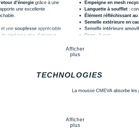
retour d'énergie
grâce à une
Empeigne en mesh recyc
pporte une excellente
Languette à soufflet
: con
ochable.
Élément réfléchissant au 
Semelle extérieure en c
 et une
souplesse
appréciable
Semelle intérieure amovi
il du pied pour plus d'aisance.
Drop
: 5 mm
Poids constaté chez i-Ru
le extérieure en caoutchouc vous
Coloris
: noir et blanc
Afficher
plus
Parcourez toute la collection
Hok
TECHNOLOGIES
de course idéale, pour les entra
Les autres produits
Hoka One O
La mousse CMEVA absorbe les poi
Afficher
plus