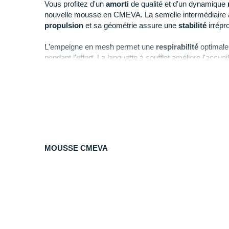
Vous profitez d'un
amorti
de qualité et d'un dynamique
nouvelle mousse en CMEVA. La semelle intermédiaire a
propulsion
et sa géométrie assure une
stabilité
irrépr
L'empeigne en mesh permet une
respirabilité
optimale
pendant l'effort. La languette à soufflet améliore l'accue
Résistante face aux risques liés à l'abrasion, la semel
promet également une
adhérence
maximale.
Points clés de la
chaussure Hoka One One Clifton 9
MOUSSE CMEVA