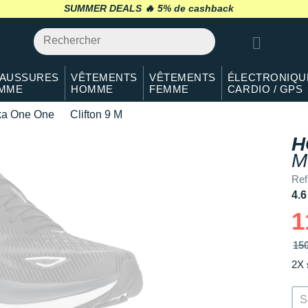
SUMMER DEALS 🔥
retour 30 jours
*
AUSSURES
VÊTEMENTS
VÊTEMENTS
ÉLECTRONIQU
MME
HOMME
FEMME
CARDIO / GPS
a One One
Clifton 9 M
H
M
Re
4.6
1
15
2X 
S