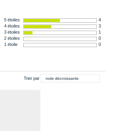
5 étoiles
4
4 étoiles
3
3 étoiles
1
2 étoiles
0
1 étoile
0
Trier par
note décroissante