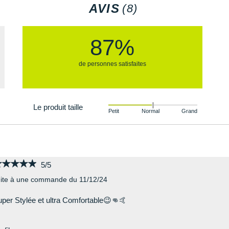
AVIS
(8)
87%
de personnes satisfaites
Le produit taille
Petit
Normal
Grand
★★★★★
★★★★★
5/5
ite à une commande du 11/12/24
per Stylée et ultra Comfortable😉👊🤙