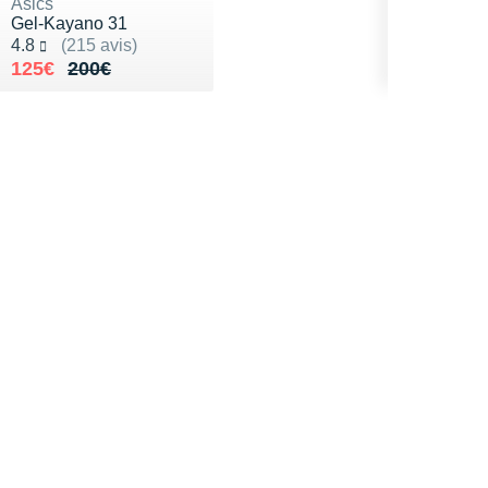
Asics
Gel-Kayano 31
Noté 4.8 sur 5
4.8
(215 avis)
Au lieu de 200€
Vendu 125€
125€
200€