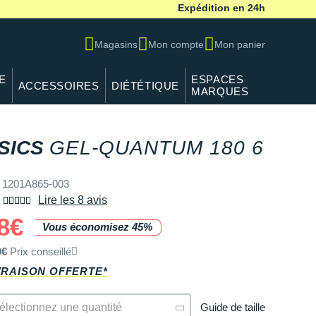
Expédition en 24h
Magasins
Mon compte
Mon panier
E
ESPACES
ACCESSOIRES
DIÉTÉTIQUE
MARQUES
SICS
GEL-QUANTUM 180 6
REF 1201A865-003
 1201A865-003
Lire les 8 avis
8€
Vous économisez 45%
0€
Prix conseillé
VRAISON OFFERTE*
Guide de taille
électionnez une quantité