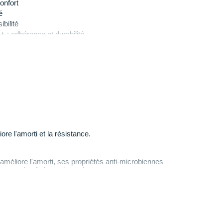
onfort
é
ibilité
R+
: adhérence et durabilité
ite X-40 amovible
n
: 317 g en taille 42
 et jaune
e l'amorti et la résistance.
méliore l'amorti, ses propriétés anti-microbiennes
ment plus frais et plus sain.