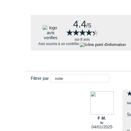
4.4
/5
★★★★★
★★★★★
sur 8 avis
Avis soumis à un contrôle
Filtrer par
note
su
Su
F M.
le
04/01/2025