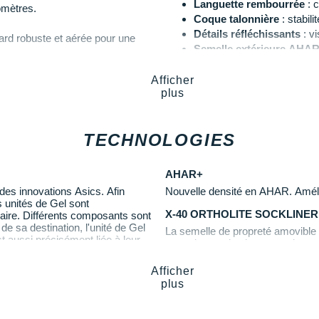
Languette rembourrée
: c
omètres.
Coque talonnière
: stabilit
Détails réfléchissants
: vis
ard robuste et aérée pour une
Semelle extérieure AHA
 renforts en cuir synthétique
Semelle intérieure Orthol
Drop
: 10 mm
Afficher
plus
Poids constaté chez i-Ru
dhérence
lors de vos sorties
Coloris
: noir, blanc, rouge
TECHNOLOGIES
Les autres produits
Asics
AHAR+
des innovations Asics. Afin
Nouvelle densité en AHAR. Amélior
s unités de Gel sont
X-40 ORTHOLITE SOCKLINER
aire. Différents composants sont
de sa destination, l'unité de Gel
La semelle de propreté amovible a
t aussi précisément liée à leur
garantissent de plus un environne
Afficher
plus