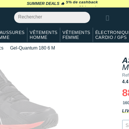
SUMMER DEALS 🔥
retour 30 jours
*
AUSSURES
VÊTEMENTS
VÊTEMENTS
ÉLECTRONIQU
MME
HOMME
FEMME
CARDIO / GPS
cs
Gel-Quantum 180 6 M
A
M
Ref
4.4
8
16
LI
S