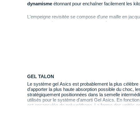
dynamisme
étonnant pour enchaîner facilement les kil
L'empeigne revisitée se compose d'une maille en jacqu
respirabilité
optimale et une
durabilité
exemplaire. Les
améliorent la
résistance
du modèle aux déchirures.
La semelle extérieure AHAR+ promet une excellente
a
sportives.
GEL TALON
Le système gel Asics est probablement la plus célèbre 
d'apporter la plus haute absorption possible du choc, le
stratégiquement positionnées dans la semelle intermédi
utilisés pour le système d'amorti Gel Asics. En fonction 
est encapsulée de polyuréthane. La forme des unités es
position et leur action.