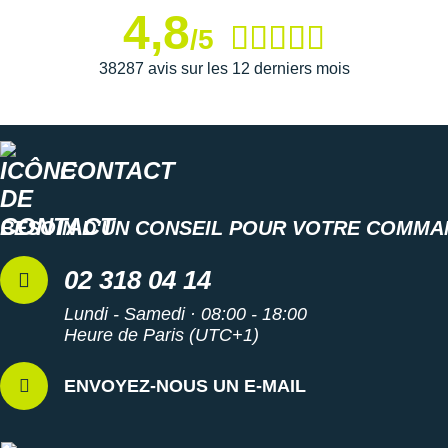
matériaux recyclés, elle s'inscrit dans une démarche
4,8
responsable.
/5
38287 avis sur les 12 derniers mois
Semelle extérieure
: Placés sur les zones les plus
sujettes à l'abrasion, le caoutchouc résiste à vos multiple
sorties et propose une adhérence optimale.
CONTACT
Semelle intérieure amovible
BESOIN D'UN CONSEIL POUR VOTRE COMMA
Poids constaté chez i-Run : 234 g en taille 42
02 318 04 14
Les autres produits
Asics
Lundi - Samedi · 08:00 - 18:00
Heure de Paris (UTC+1)
ENVOYEZ-NOUS UN E-MAIL