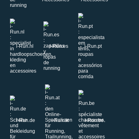
i-Run.nl
i-Run.es
i-Run.pt
i-Run.de
i-Run.at
i-Run.be