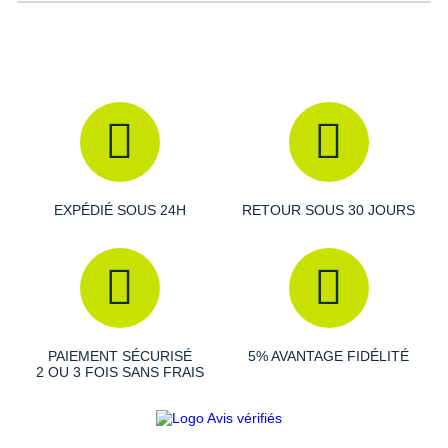
chaussure.
Un poids revu à la baisse.
Caractéristiques de la Gel-Pulse 15
Drop
: 8 mm
EXPÉDIÉ SOUS 24H
RETOUR SOUS 30 JOURS
Amorti
: La nouvelle mousse au niveau de la semelle
intermédiaire offre des foulées
fluides
et légères pour
enchaîner facilement les kilomètres. Complétée par une
unité de gel au talon, elle vous fait bénéficier d'une
absorption
des chocs parfaites.
PAIEMENT SÉCURISÉ
5% AVANTAGE FIDÉLITÉ
2 OU 3 FOIS SANS FRAIS
Empeigne (partie supérieure qui enveloppe le pied)
:
Conçue en mesh, elle garantit une excellente
ventilation
et un accueil confortable. Grâce à la présence de