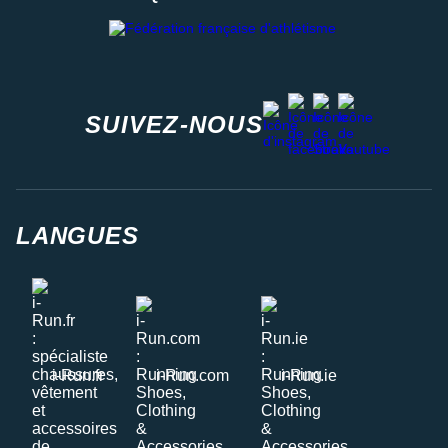
Fédération française d'athlétisme
facebook
strava
youtube
instagram
SUIVEZ-NOUS
LANGUES
i-Run.fr
i-Run.com
i-Run.ie