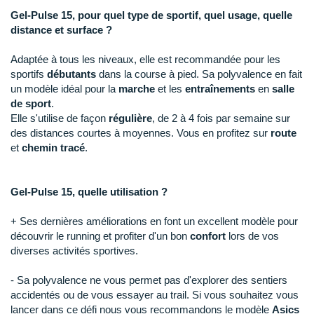
Raidlight
Gel-Pulse 15, pour quel type de sportif, quel usage, quelle
distance et surface ?
Reebok
Adaptée à tous les niveaux, elle est recommandée pour les
Salomon
sportifs
débutants
dans la course à pied. Sa polyvalence en fait
un modèle idéal pour la
marche
et les
entraînements
en
salle
Saucony
de sport
.
Saxx
Elle s'utilise de façon
régulière
, de 2 à 4 fois par semaine sur
des distances courtes à moyennes. Vous en profitez sur
route
Scarpa
et
chemin tracé
.
Scott
Gel-Pulse 15, quelle utilisation ?
Shokz
+ Ses dernières améliorations en font un excellent modèle pour
Sidas
découvrir le running et profiter d'un bon
confort
lors de vos
diverses activités sportives.
Smoon
- Sa polyvalence ne vous permet pas d'explorer des sentiers
Speedo
accidentés ou de vous essayer au trail. Si vous souhaitez vous
lancer dans ce défi nous vous recommandons le modèle
Asics