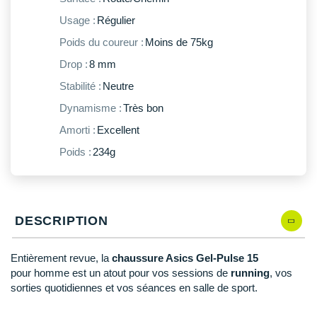
New Balance
PAR MARQUES
Usage :
Régulier
Nike
Poids du coureur :
Moins de 75kg
DÉSTOCKAGE
NNormal
Drop :
8 mm
Stabilité :
Neutre
+ Voir tous les
accessoires
Odlo
Dynamisme :
Très bon
On-Running
Amorti :
Excellent
Orca
Poids :
234g
OVERSTIMS
Patagonia
DESCRIPTION
Petzl
Entièrement revue, la
chaussure Asics Gel-Pulse 15
Polar
pour homme est un atout pour vos sessions de
running
, vos
sorties quotidiennes et vos séances en salle de sport.
Puma