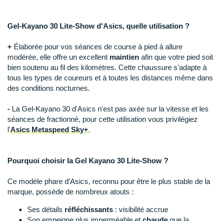
Suunto
Ta Energy
Gel-Kayano 30 Lite-Show d'Asics, quelle utilisation ?
The North Face
+
Élaborée pour vos séances de course à pied à allure
modérée, elle offre un excellent
maintien
afin que votre pied soit
Thuasne
bien soutenu au fil des kilomètres. Cette chaussure s'adapte à
tous les types de coureurs et à toutes les distances même dans
Under Armour
des conditions nocturnes.
Withings
-
La Gel-Kayano 30 d'Asics n'est pas axée sur la vitesse et les
séances de fractionné, pour cette utilisation vous privilégiez
X-Bionic
l'
Asics Metaspeed Sky+
.
X-Socks
Pourquoi choisir la Gel Kayano 30 Lite-Show ?
+ Voir toutes les marques
Ce modèle phare d'Asics, reconnu pour être le plus stable de la
marque, possède de nombreux atouts :
Ses détails
réfléchissants
: visibilité accrue
Son empeigne plus imperméable et
chaude
que la