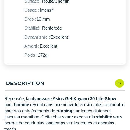
New Balance
Surface :
Route/Chemin
PAR MARQUES
Usage :
Intensif
Nike
DÉSTOCKAGE
Drop :
10 mm
NNormal
Stabilité :
Renforcée
+ Voir tous les
accessoires
Odlo
Dynamisme :
Excellent
Amorti :
Excellent
On-Running
Poids :
272g
Orca
OVERSTIMS
DESCRIPTION
Patagonia
Petzl
Repensée, la
chaussure Asics Gel-Kayano 30 Lite-Show
pour
homme
revient dans une nouvelle version plus confortable
Polar
pour vos entraînements de
running
sur toutes distances
jusqu'au marathon. Cette chaussure axée sur la
stabilité
vous
Puma
permet de courir plus longtemps sur les routes et chemins
tracés.