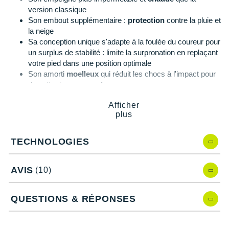
version classique
Son embout supplémentaire :
protection
contre la pluie et
la neige
Sa conception unique s'adapte à la foulée du coureur pour
un surplus de stabilité : limite la surpronation en replaçant
votre pied dans une position optimale
Son amorti
moelleux
qui réduit les chocs à l'impact pour
des atterrissages en
douceur
Sa mousse dynamique pour un rebond puissant
Afficher
Son biseau du talon accentué qui garantit des impacts
plus
contrôlés à chaque réception
Son empeigne respirante
éco-responsable
: partie
supérieure de la chaussure qui enveloppe le pied
TECHNOLOGIES
AVIS
(10)
Asics Gel-Kayano 30 Lite-Show, quelles nouveautés ?
QUESTIONS & RÉPONSES
Cette nouvelle version totalement repensée présente de
nombreuses améliorations si nous la comparons au précédent
modèle, l'
Asics Gel-Kayano 29
: