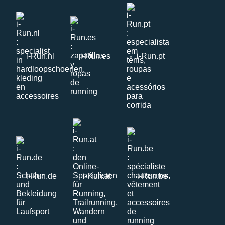
i-Run.nl
i-Run.es
i-Run.pt
i-Run.de
i-Run.at
i-Run.be