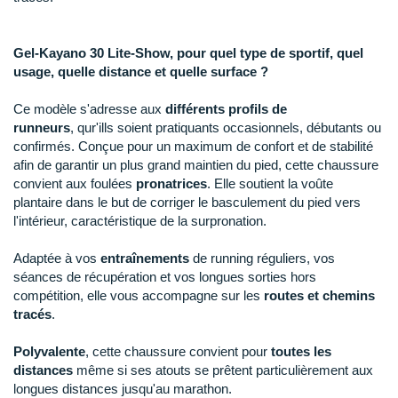
Raidlight
Reebok
Gel-Kayano 30 Lite-Show, pour quel type de sportif, quel
usage, quelle distance et quelle surface ?
Salomon
Ce modèle s'adresse aux
différents profils de
Saucony
runneurs
, qur'ills soient pratiquants occasionnels, débutants ou
confirmés. Conçue pour un maximum de confort et de stabilité
Saxx
afin de garantir un plus grand maintien du pied, cette chaussure
convient aux foulées
pronatrices
. Elle soutient la voûte
Scarpa
plantaire dans le but de corriger le basculement du pied vers
l'intérieur, caractéristique de la surpronation.
Scott
Adaptée à vos
entraînements
de running réguliers, vos
Shokz
séances de récupération et vos longues sorties hors
Sidas
compétition, elle vous accompagne sur les
routes et chemins
tracés
.
Smoon
Polyvalente
, cette chaussure convient pour
toutes les
Speedo
distances
même si ses atouts se prêtent particulièrement aux
longues distances jusqu'au marathon.