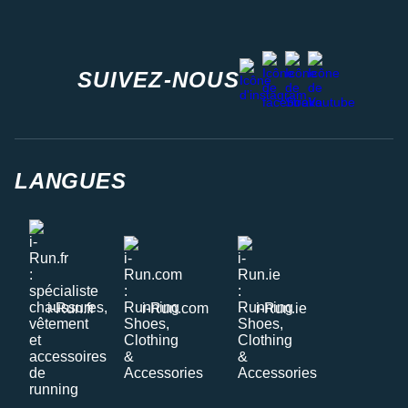
facebook
strava
youtube
instagram
SUIVEZ-NOUS
LANGUES
i-Run.fr
i-Run.com
i-Run.ie