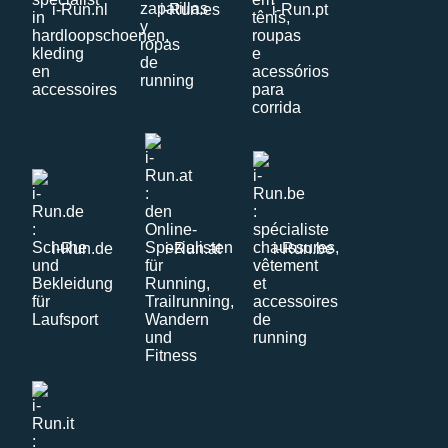
i-Run.nl
i-Run.es
i-Run.pt
i-Run.de
i-Run.at
i-Run.be