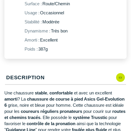
Reebok
Reebok
Orca
Shock Absorber
Silva
Oxsitis
Surface :
Route/Chemin
Collection CLUB
DÉSTOCKAGE
PAR MARQUES
Hoka One One
Scott
Scott
Patagonia
Thuasne
Therabody
Patagonia
Usage :
Occasionnel
DÉSTOCKAGE
Divers
Stabilité :
Modérée
Huawei
The North Face
The North Face
Saxx
Under Armour
Withings
Raidlight
DÉSTOCKAGE
+ Voir tous les produits
électroniques
Équipe de France
Dynamisme :
Très bon
+ Voir tous les
vêtements homme
Icebreaker
Under Armour
Under Armour
Scott
X-Moove
Zamst
+ Voir toutes les marques
Trouvez votre montre sport GPS
Amorti :
Excellent
Jumelles
+ Voir tous les
vêtements femme
Inov-8
Poids :
387g
+ Voir toutes les marques
+ Voir toutes les marques
+ Voir toutes les marques
+ Voir toutes les marques
+ Voir toutes les marques
Lacets / guêtres / semelles / pointes
La Sportiva
athlétisme
Maurten
Orientation
DESCRIPTION
Merrell
Sac de couchage
Une chaussure
stable
,
confortable
et avec un excellent
Millet
Sécurité
amorti
? La
chaussure de course à pied Asics Gel-Evolution
6
grise, noire et bleue pour homme. Cette chaussure est idéale
Mizuno
Tours de cou
pour les
coureurs réguliers pronateurs
pour courir sur
routes
et chemins tracés
. Elle possède le
système Trusstic
pour
Naak
Triathlon-Natation
favoriser le
contrôle de la pronation
ainsi que la technologie
"
Guidance Line
" pour rendre votre
foulée plus fluide
et plus