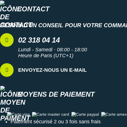
Suunto
CONTACT
Ta Energy
BESOIN D'UN CONSEIL POUR VOTRE COMMA
The North Face
Thuasne
02 318 04 14
Under Armour
Lundi - Samedi · 08:00 - 18:00
Heure de Paris (UTC+1)
Withings
ENVOYEZ-NOUS UN E-MAIL
X-Bionic
X-Socks
MOYENS DE PAIEMENT
+ Voir toutes les marques
Carte visa
Carte master card
Carte paypal
Carte amex
Paiement sécurisé 2 ou 3 fois sans frais