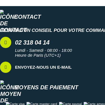
Explorez toute la collection
Asics Cumulus
pour homme et
trouvez la paire de chaussures de running idéale pour les
entraînements !
CONTACT
Les autres produits
Asics
BESOIN D'UN CONSEIL POUR VOTRE COMMA
02 318 04 14
Lundi - Samedi · 08:00 - 18:00
Heure de Paris (UTC+1)
ENVOYEZ-NOUS UN E-MAIL
MOYENS DE PAIEMENT
Carte visa
Carte master card
Carte paypal
Carte amex