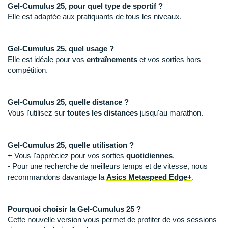
Raidlight
Gel-Cumulus 25, pour quel type de sportif ?
Elle est adaptée aux pratiquants de tous les niveaux.
Reebok
Salomon
Gel-Cumulus 25, quel usage ?
Elle est idéale pour vos
entraînements
et vos sorties hors
Saucony
compétition.
Saxx
Gel-Cumulus 25, quelle distance ?
Scarpa
Vous l'utilisez sur
toutes les distances
jusqu'au marathon.
Scott
Gel-Cumulus 25, quelle utilisation ?
Shokz
+ Vous l'appréciez pour vos sorties
quotidiennes
.
- Pour une recherche de meilleurs temps et de vitesse, nous
Sidas
recommandons davantage la
Asics Metaspeed Edge+
.
Smoon
Pourquoi choisir la Gel-Cumulus 25 ?
Speedo
Cette nouvelle version vous permet de profiter de vos sessions