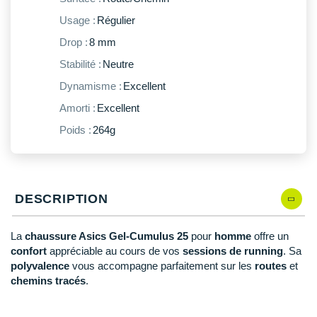
New Balance
PAR MARQUES
Usage :
Régulier
Nike
Drop :
8 mm
DÉSTOCKAGE
NNormal
Stabilité :
Neutre
Dynamisme :
Excellent
+ Voir tous les
accessoires
Odlo
Amorti :
Excellent
On-Running
Poids :
264g
Orca
OVERSTIMS
DESCRIPTION
Patagonia
Petzl
La
chaussure Asics Gel-Cumulus 25
pour
homme
offre un
confort
appréciable au cours de vos
sessions de running
. Sa
Polar
polyvalence
vous accompagne parfaitement sur les
routes
et
chemins tracés
.
Puma