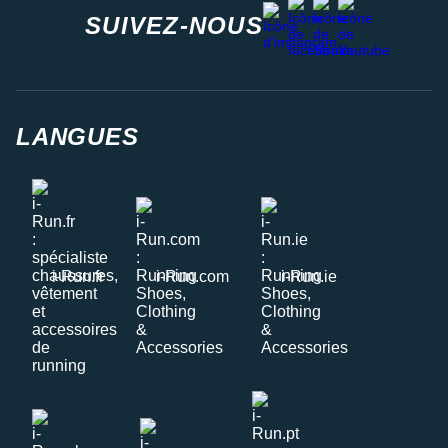
facebook
strava
youtube
instagram
SUIVEZ-NOUS
LANGUES
i-Run.fr
i-Run.com
i-Run.ie