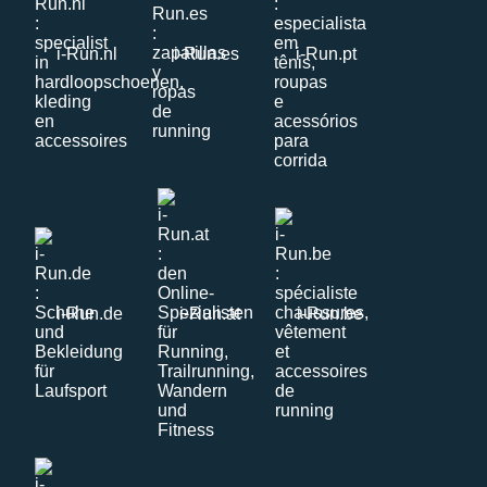
i-Run.nl
i-Run.es
i-Run.pt
i-Run.de
i-Run.at
i-Run.be