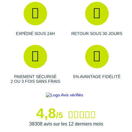
Suunto
Ta Energy
The North Face
EXPÉDIÉ SOUS 24H
RETOUR SOUS 30 JOURS
Thuasne
Under Armour
Withings
X-Bionic
PAIEMENT SÉCURISÉ
5% AVANTAGE FIDÉLITÉ
2 OU 3 FOIS SANS FRAIS
X-Socks
+ Voir toutes les marques
4,8
/5
38308 avis sur les 12 derniers mois