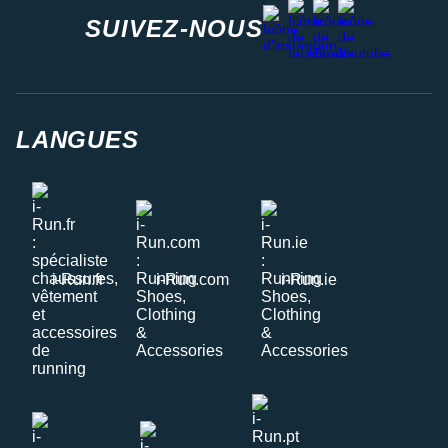
facebook
strava
youtube
instagram
SUIVEZ-NOUS
LANGUES
i-Run.fr
i-Run.com
i-Run.ie