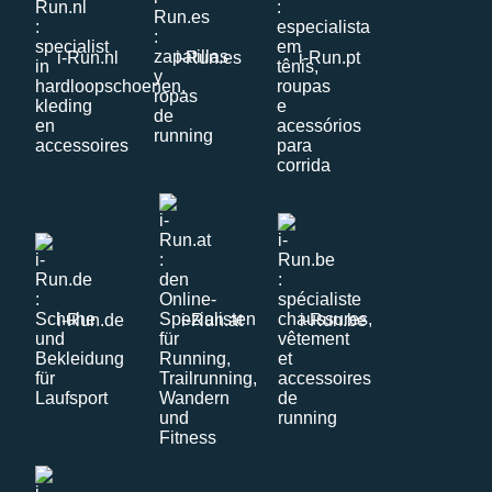
i-Run.nl
i-Run.es
i-Run.pt
i-Run.de
i-Run.at
i-Run.be