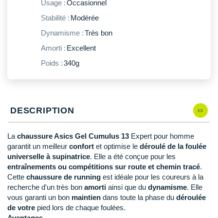
New Balance
Usage :
Occasionnel
PAR MARQUES
Stabilité :
Modérée
Nike
DÉSTOCKAGE
Dynamisme :
Très bon
NNormal
Amorti :
Excellent
+ Voir tous les
accessoires
Odlo
Poids :
340g
On-Running
Orca
DESCRIPTION
OVERSTIMS
La
chaussure Asics Gel Cumulus 13
Expert pour homme
Patagonia
garantit un meilleur
confort
et optimise le
déroulé de la foulée
universelle à supinatrice
. Elle a été conçue pour les
Petzl
entraînements ou compétitions sur route et chemin tracé
.
Cette
chaussure de running
est idéale pour les coureurs à la
Polar
recherche d'un très bon
amorti
ainsi que du
dynamisme
. Elle
vous garanti un bon
maintien
dans toute la phase du
déroulée
Puma
de votre
pied lors de chaque foulées.
Avantages