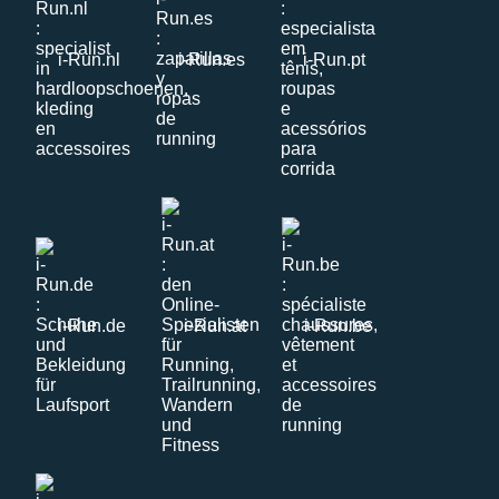
i-Run.nl
i-Run.es
i-Run.pt
i-Run.de
i-Run.at
i-Run.be