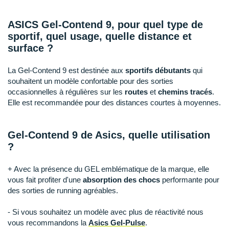
New Balance
PAR MARQUES
Nike
ASICS Gel-Contend 9, pour quel type de
DÉSTOCKAGE
sportif, quel usage, quelle distance et
NNormal
surface ?
+ Voir tous les
accessoires
Odlo
La Gel-Contend 9 est destinée aux
sportifs débutants
qui
souhaitent un modèle confortable pour des sorties
On-Running
occasionnelles à régulières sur les
routes
et
chemins tracés
.
Elle est recommandée pour des distances courtes à moyennes.
Orca
OVERSTIMS
Gel-Contend 9 de Asics, quelle utilisation
?
Patagonia
Petzl
+ Avec la présence du GEL emblématique de la marque, elle
vous fait profiter d'une
absorption des chocs
performante pour
Polar
des sorties de running agréables.
Puma
- Si vous souhaitez un modèle avec plus de réactivité nous
vous recommandons la
Asics Gel-Pulse
.