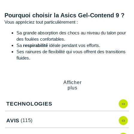
Raidlight
Reebok
Pourquoi choisir la Asics Gel-Contend 9 ?
Vous appréciez tout particulièrement :
Salomon
Sa grande absorption des chocs au niveau du talon pour
Saucony
des foulées confortables.
Sa
respirabilité
idéale pendant vos efforts.
Saxx
Ses rainures de flexibilité qui vous offrent des transitions
fluides.
Scarpa
Scott
Asics Gel-Contend 9, quelles nouveautés ?
Afficher
Shokz
plus
Après comparaison avec la version précédente, la
Gel-
Contend 8
, nous observons :
Sidas
TECHNOLOGIES
La présence d'une nouvelle technologie pour améliorer la
posture et
fluidifier
vos foulées.
Smoon
Une nouvelle mousse au niveau de la semelle
AVIS
(115)
Speedo
intermédiaire pour un meilleur amorti et une
durabilité
augmentée.