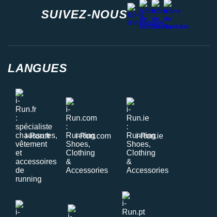
facebook
strava
youtube
instagram
SUIVEZ-NOUS
LANGUES
i-Run.fr
i-Run.com
i-Run.ie