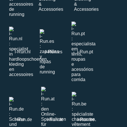
i-Run.nl
i-Run.es
i-Run.pt
i-Run.de
i-Run.at
i-Run.be