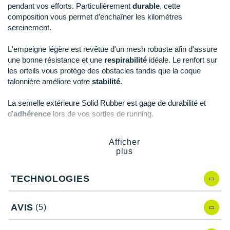
Raidlight
pendant vos efforts. Particulièrement
durable
, cette
composition vous permet d’enchaîner les kilomètres
Reebok
sereinement.
Salomon
L'empeigne légère est revêtue d'un mesh robuste afin d'assure
une bonne résistance et une
respirabilité
idéale. Le renfort sur
Saucony
les orteils vous protège des obstacles tandis que la coque
talonnière améliore votre
stabilité
.
Saxx
La semelle extérieure Solid Rubber est gage de durabilité et
Scarpa
d'
adhérence
lors de vos sorties de running.
Scott
Afficher
Points clés de la
chaussure Gel-Contend 8
Shokz
plus
Semelle intermédiaire AmpliFoam
: amorti, durabilité et
Sidas
dynamisme
TECHNOLOGIES
GEL au talon
: absorption des chocs
Smoon
Empeigne en mesh Jacquard engineered
: respirabilité
AVIS
(5)
Renfort sur les orteils
: protection et résistance
Speedo
Coque talonnière
: stabilité
Col rembourré
: confort