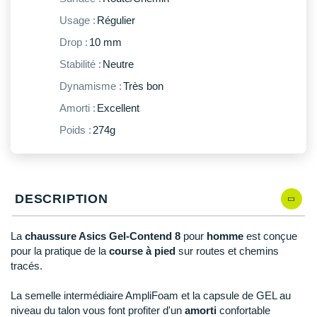
New Balance
PAR MARQUES
Usage :
Régulier
Nike
Drop :
10 mm
DÉSTOCKAGE
NNormal
Stabilité :
Neutre
Dynamisme :
Très bon
+ Voir tous les
accessoires
Odlo
Amorti :
Excellent
On-Running
Poids :
274g
Orca
OVERSTIMS
DESCRIPTION
Patagonia
Petzl
La
chaussure Asics Gel-Contend 8
pour
homme
est conçue
pour la pratique de la
course à pied
sur routes et chemins
Polar
tracés.
Puma
La semelle intermédiaire AmpliFoam et la capsule de GEL au
niveau du talon vous font profiter d'un
amorti
confortable