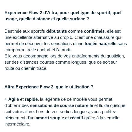
Raidlight
Experience Flow 2 d'Altra,
pour quel type de sportif, quel
Reebok
usage, quelle distance et quelle surface ?
Salomon
Destinée aux sportifs
débutants
comme
confirmés
, elle est
une excellente alternative au drop 0. C'est une chaussure qui
Saucony
permet de découvrir les sensations d'une
foulée naturelle
sans
Saxx
compromettre le confort et l'amorti.
Elle vous accompagne lors de vos entraînements du quotidien,
Scarpa
sur des distances courtes comme longues, que ce soit sur
route ou chemin tracé.
Scott
Shokz
Altra Experience Flow 2, quelle utilisation ?
Sidas
+
Agile
et
rapide
, la légèreté de ce modèle vous permet
d'obtenir des
sensations de course naturelle
et fluide quelque
Smoon
soit votre allure. Lors de vos sorties longues, vous profitez
pleinement d'un
amorti souple et réactif
grâce à la semelle
Speedo
intermédiaire.