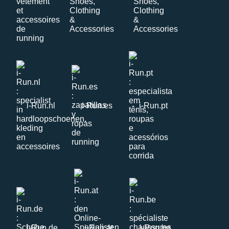
i-Run.nl
i-Run.es
i-Run.pt
i-Run.de
i-Run.at
i-Run.be