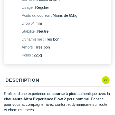
New Balance
PAR MARQUES
Usage :
Régulier
Nike
Poids du coureur :
Moins de 85kg
DÉSTOCKAGE
NNormal
Drop :
4 mm
Stabilité :
Neutre
+ Voir tous les
accessoires
Odlo
Dynamisme :
Très bon
On-Running
Amorti :
Très bon
Orca
Poids :
225g
OVERSTIMS
Patagonia
DESCRIPTION
Petzl
Profitez d'une expérience de
course à pied
authentique avec la
Polar
chaussure Altra Experience Flow 2
pour
homme
. Pensée
pour vous accompagner avec confort et dynamisme sur route
Puma
et chemins tracés.