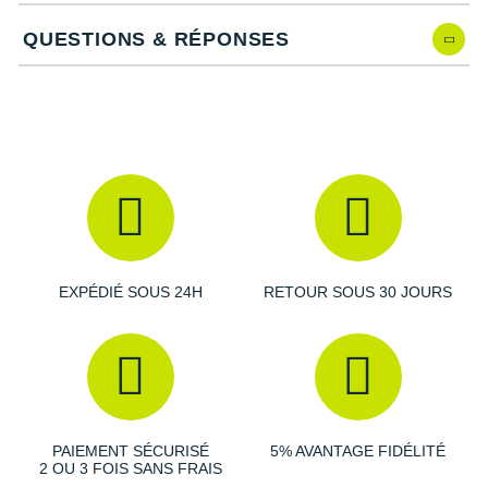
Une nouvelle
maille
d'empeigne plus
légère et
respirante
.
QUESTIONS & RÉPONSES
Le
contrefort du talon plus ferme
qui permet un meilleur
maintien.
Une nouvelle
mousse légère et fluide
.
Un amorti plus doux.
Davantage de caoutchouc sur la semelle extérieure au
talon qui améliore la durabilité.
Caractéristiques de la Experience Flow 2 d'Altra
EXPÉDIÉ SOUS 24H
RETOUR SOUS 30 JOURS
Drop
: 4 mm
Amorti
: La mousse
souple et réactive
de la semelle
intermédiaire vous garantit des
foulées confortables
et
dynamiques
. La conception inclinée participe à une
PAIEMENT SÉCURISÉ
5% AVANTAGE FIDÉLITÉ
propulsion efficace et un retour d'énergie performant.
2 OU 3 FOIS SANS FRAIS