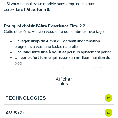
Suunto
- Si vous souhaitez un modèle sans drop, nous vous
conseillons
l'Altra Torin 8
.
Ta Energy
The North Face
Pourquoi choisir l'Altra Experience Flow 2 ?
Cette deuxième version vous offre de nombreux avantages :
Thuasne
Un
léger drop de 4 mm
qui garantit une transition
Under Armour
progressive vers une foulée naturelle.
Une
languette fine à soufflet
pour un ajustement parfait.
Withings
Un
contrefort ferme
qui assure un meilleur maintien du
pied.
X-Bionic
Une toe box large qui permet de gagner en stabilité.
Une semelle extérieure
robuste
et
adhérente
.
X-Socks
Afficher
plus
+ Voir toutes les marques
Experience Flow 2 d'Altra
, quelles nouveautés ?
TECHNOLOGIES
Le nouveau modèle de
l'Altra Experience Flow
, présente des
améliorations :
AVIS
(2)
Une chaussure plus
souple
pour plus de confort.