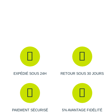
Suunto
Ta Energy
The North Face
Thuasne
Under Armour
Withings
X-Bionic
X-Socks
EXPÉDIÉ SOUS 24H
RETOUR SOUS 30 JOURS
+ Voir toutes les marques
PAIEMENT SÉCURISÉ
5% AVANTAGE FIDÉLITÉ