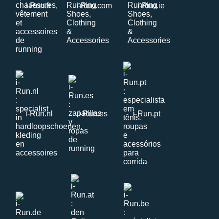
i-Run.fr
i-Run.com
i-Run.ie
i-Run.nl
i-Run.es
i-Run.pt