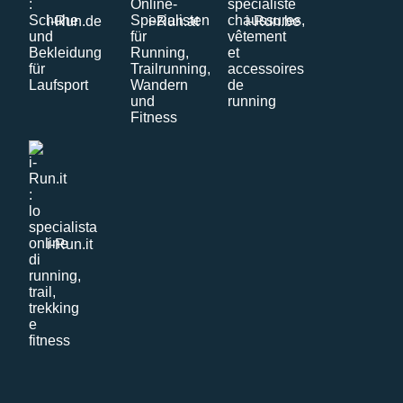
i-Run.de
i-Run.at
i-Run.be
i-Run.it