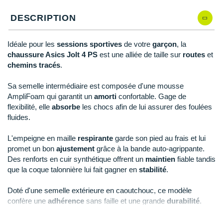
New Balance
PAR MARQUES
DESCRIPTION
Nike
DÉSTOCKAGE
NNormal
Idéale pour les
sessions sportives
de votre
garçon
, la
chaussure Asics Jolt 4 PS
est une alliée de taille sur
routes
et
+ Voir tous les
accessoires
Odlo
chemins tracés
.
On-Running
Sa semelle intermédiaire est composée d'une mousse
AmpliFoam qui garantit un
amorti
confortable. Gage de
Orca
flexibilité, elle
absorbe
les chocs afin de lui assurer des foulées
fluides.
OVERSTIMS
L'empeigne en maille
respirante
garde son pied au frais et lui
Patagonia
promet un bon
ajustement
grâce à la bande auto-agrippante.
Des renforts en cuir synthétique offrent un
maintien
fiable tandis
Petzl
que la coque talonnière lui fait gagner en
stabilité
.
Polar
Doté d'une semelle extérieure en caoutchouc, ce modèle
confère une
adhérence
sans faille et une grande
durabilité
.
Puma