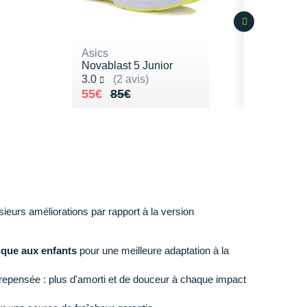
Asics
Novablast 5 Junior
Noté 3.0 sur 5
3.0
(2 avis)
Au lieu de 85€
Vendu 55€
55€
85€
ieurs améliorations par rapport à la version
ique aux enfants
pour une meilleure adaptation à la
repensée : plus d'amorti et de douceur à chaque impact