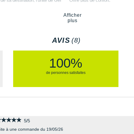
de sa destination, l'unité de Gel
Offre plus de confort.
Afficher
Semelle intérieure amovi
plus
Poids constaté chez i-Ru
és ?
Les autres produits
Asics
AVIS
(8)
100%
de personnes satisfaites
★★★★★
★★★★★
5/5
ite à une commande du 19/05/26