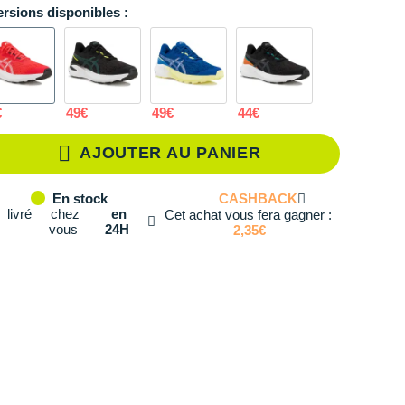
ersions disponibles :
35
En rupture
35.5
En rupture
36
En stock
€
49€
49€
44€
37
En stock
AJOUTER AU PANIER
37.5
En stock
CASHBACK
En stock
38
En stock
livré
chez
en
Cet achat vous fera gagner :
vous
24H
2,35€
39
En stock
39.5
En rupture
40
En stock