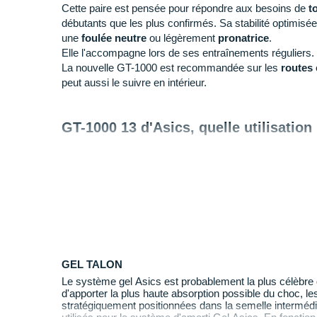
Cette paire est pensée pour répondre aux besoins de
t
débutants que les plus confirmés. Sa stabilité optimisée
une
foulée neutre
ou légèrement
pronatrice
.
Elle l'accompagne lors de ses entraînements réguliers.
La nouvelle GT-1000 est recommandée sur les
routes 
peut aussi le suivre en intérieur.
GT-1000 13 d'Asics, quelle utilisation
+ Revisitée pour plus d'amorti et de
maintien
, elle se
fiable durant ses
sorties quotidiennes
.
- Pour un look plus audacieux et un dynamisme accru,
Noosa Tri
.
Pourquoi choisir la ASICS GT-1000 13
Elle possède de nombreux atouts :
GEL TALON
Le système gel Asics est probablement la plus célèbre 
L'
amorti
optimal associé à une sensation de
légè
d'apporter la plus haute absorption possible du choc, le
Le célèbre procédé à base de gel au niveau de l'ar
stratégiquement positionnées dans la semelle intermédi