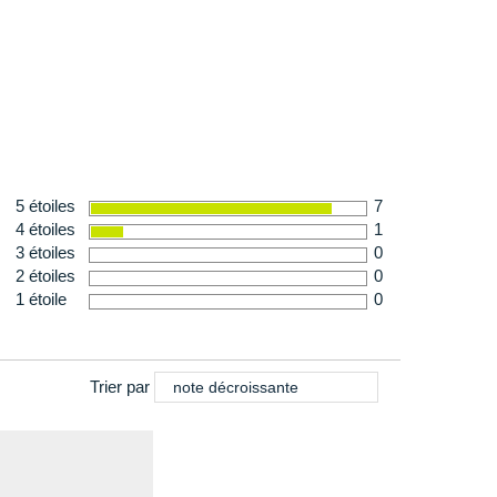
ble
n
: 213 g en taille 36
5 étoiles
7
4 étoiles
1
3 étoiles
0
2 étoiles
0
1 étoile
0
Trier par
note décroissante