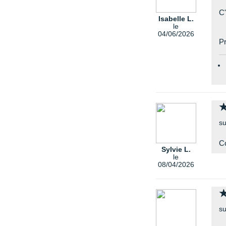
C'
Isabelle L.
le
04/06/2026
Pr
su
Co
Sylvie L.
le
08/04/2026
su