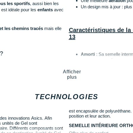
Une meilleure
aération
pou
ous les sportifs
, aussi bien les
Un design mis à jour : plus
 est idéale pour les
enfants
avec
et les chemins tracés
mais elle
Caractéristiques de l
13
 ?
Amorti
: Sa semelle interm
qu'un
retour d'énergie
eff
 présente comme une partenaire
pied pendant ses efforts.
Afficher
plus
 nous lui recommandons la
Empeigne
(partie supéri
maille respirante
, elle pr
TECHNOLOGIES
des orteils accroissent la d
 ?
est encapsulée de polyuréthane. 
position et leur action.
des innovations Asics. Afin
reté
.
Semelle extérieure
: Pour
s unités de Gel sont
SEMELLE INTÉRIEURE ORTH
rière du pied : atterrissages en
aire. Différents composants sont
caoutchouc résistant est p