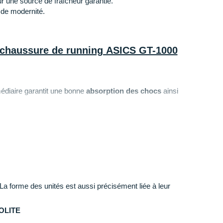
r une source de fraîcheur garantie.
 de modernité.
a chaussure de running ASICS GT-1000
édiaire garantit une bonne
absorption des chocs
ainsi
icace. Sa conception stable permet un bon maintien d
eure qui enveloppe votre pied)
: Conçue avec une
omet une ventilation optimale. Les coutures au niveaux
urabilité pour plus de résistance.
La forme des unités est aussi précisément liée à leur
 une
durabilité
exemplaire, le revêtement en
OLITE
ositionné sur les zones les plus exposées à l'abrasion.