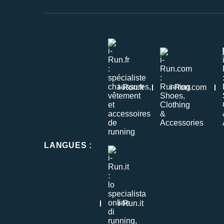
i-Run.fr
i-Run.com
LANGUES
:
i-Run.it