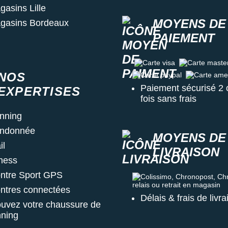
gasins Lille
MOYENS DE
gasins Bordeaux
PAIEMENT
Carte visa
Carte master c
NOS
Carte paypal
Carte amex
Paiement sécurisé 2 
EXPERTISES
fois sans frais
nning
ndonnée
MOYENS DE
il
LIVRAISON
tness
ntre Sport GPS
Colissimo, Chronopost, Chrono
ntres connectées
Délais & frais de livr
ouvez votre chaussure de
nning