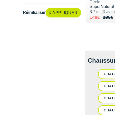
Circle
SuperNatural
Noté 3.7 sur 5
3.7
(3 avis)
Réinitialiser
APPLIQUER
Au lieu de 
Vendu 148€
148€
195€
Chaussur
CHAU
CHAU
CHAU
CHAU