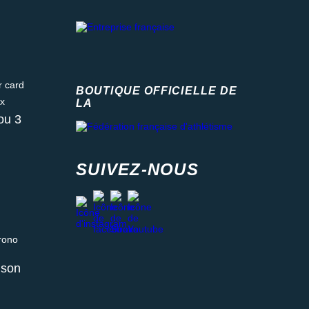
ard
BOUTIQUE OFFICIELLE DE
LA
Fédération française d'athlétisme
ou 3
SUIVEZ-NOUS
facebook
strava
youtube
instagram
 relais ou retrait en magasin
aison