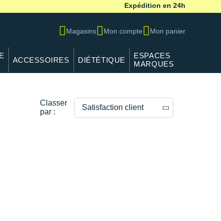
Expédition en 24h
Magasins
Mon compte
Mon panier
E
ESPACES
ACCESSOIRES
DIÉTÉTIQUE
MARQUES
Classer
Satisfaction client
par :
Prix décroissants
Prix croissants
Satisfaction client
--------------
Poids de la chaussure