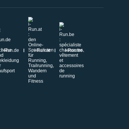
i-Run.de
i-Run.at
i-Run.be