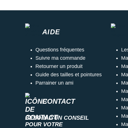
AIDE
Questions fréquentes
Le
Suivre ma commande
Ma
Retourner un produit
Ma
Guide des tailles et pointures
Ma
Parrainer un ami
Ma
Ma
Ma
CONTACT
Ma
Ma
BESOIN D'UN CONSEIL
POUR VOTRE
Ma