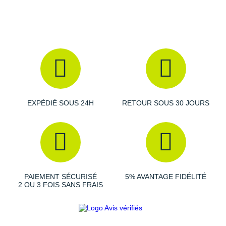
Suunto
6 pointes en acier amovibles
: traction
Col rembourré
: confort
Ta Energy
Clé et pointes fournies
Poids constaté chez i-Run
: 161 g en taille 42
The North Face
Coloris
: vert menthe, rose, violet et bleu
Thuasne
Les autres produits
adidas
Under Armour
EXPÉDIÉ SOUS 24H
RETOUR SOUS 30 JOURS
Withings
X-Bionic
X-Socks
+ Voir toutes les marques
PAIEMENT SÉCURISÉ
5% AVANTAGE FIDÉLITÉ
2 OU 3 FOIS SANS FRAIS