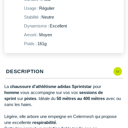
New Balance
PAR MARQUES
Usage :
Régulier
Nike
Stabilité :
Neutre
DÉSTOCKAGE
NNormal
Dynamisme :
Excellent
Amorti :
Moyen
+ Voir tous les
accessoires
Odlo
Poids :
161g
On-Running
Orca
OVERSTIMS
DESCRIPTION
Patagonia
La
chaussure d'athlétisme adidas Sprintstar
pour
homme
vous accompagne sur vos vos
sessions de
Petzl
sprint
sur
pistes
. Idéale du
50 mètres au 400 mètres
avec ou
sans les haies.
Polar
Légère, elle arbore une empeigne en Celermesh qui propose
Puma
une excellente
respirabilité
.