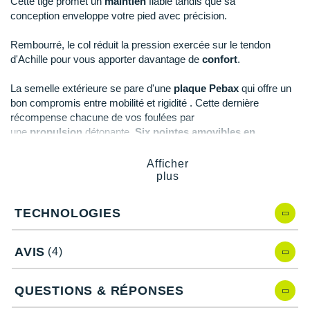
Cette tige promet un
maintien
fiable tandis que sa
Raidlight
conception
enveloppe votre pied avec précision.
Reebok
Rembourré, le col réduit la pression exercée sur le tendon
d'Achille pour vous apporter davantage de
confort
.
Salomon
Saucony
La semelle extérieure se pare d'une
plaque Pebax
qui offre un
bon compromis entre mobilité et rigidité . Cette dernière
Saxx
récompense chacune de vos foulées par
une
propulsion
détonante.
Six pointes amovibles en
Scarpa
acier
vous dotent d'une
traction
et d'une accroche optimales.
Afficher
Scott
plus
Points clés de la
chaussure athlétisme adidas Sprintstar
Shokz
TECHNOLOGIES
Idéale du 50 mètres au 400 mètres avec ou sans les
haies
Sidas
Plaque Pebax
: propulsion et dynamisme
AVIS
(4)
Smoon
Empeigne en Celermesh
: légèreté, maintien et
respirabilité
Speedo
Conception chausson
réduction des frottements et
QUESTIONS & RÉPONSES
ajustement