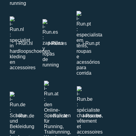
i-Run.nl
i-Run.es
i-Run.pt
i-Run.de
i-Run.at
i-Run.be