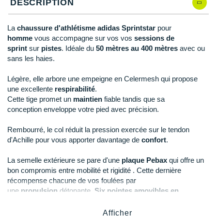
New Balance
DESCRIPTION
PAR MARQUES
50.2/3
Il en reste 1 !
Nike
La
chaussure d'athlétisme adidas Sprintstar
pour
DÉSTOCKAGE
homme
vous accompagne sur vos vos
sessions de
NNormal
sprint
sur
pistes
. Idéale du
50 mètres au 400 mètres
avec ou
sans les haies.
+ Voir tous les
accessoires
Odlo
Légère, elle arbore une empeigne en Celermesh qui propose
On-Running
une excellente
respirabilité
.
Cette tige promet un
maintien
fiable tandis que sa
Orca
conception
enveloppe votre pied avec précision.
OVERSTIMS
Rembourré, le col réduit la pression exercée sur le tendon
Patagonia
d'Achille pour vous apporter davantage de
confort
.
Petzl
La semelle extérieure se pare d'une
plaque Pebax
qui offre un
bon compromis entre mobilité et rigidité . Cette dernière
Polar
récompense chacune de vos foulées par
une
propulsion
détonante.
Six pointes amovibles en
Puma
acier
vous dotent d'une
traction
et d'une accroche optimales.
Afficher