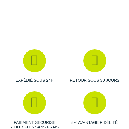
Suunto
Ta Energy
The North Face
Thuasne
Under Armour
Withings
X-Bionic
EXPÉDIÉ SOUS 24H
RETOUR SOUS 30 JOURS
X-Socks
+ Voir toutes les marques
PAIEMENT SÉCURISÉ
5% AVANTAGE FIDÉLITÉ
2 OU 3 FOIS SANS FRAIS