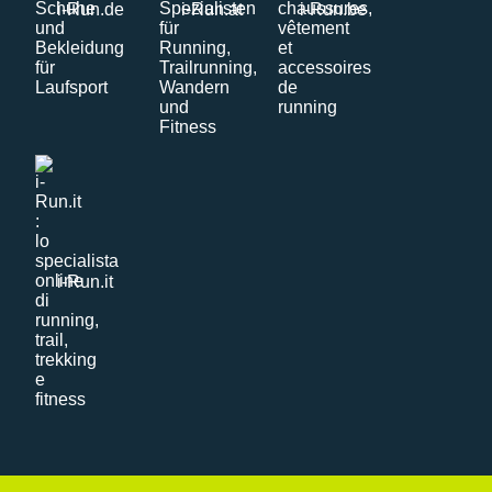
i-Run.de
i-Run.at
i-Run.be
i-Run.it