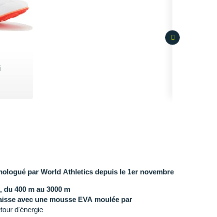
i
€
mologué par World Athletics depuis le 1er novembre
s, du 400 m au 3000 m
paisse avec une mousse EVA moulée par
etour d'énergie