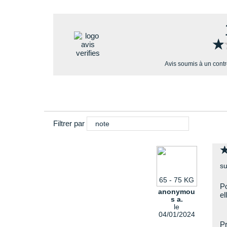
★
★
Avis soumis à un cont
Filtrer par
note
su
65 - 75 KG
Po
anonymou
el
s a.
le
04/01/2024
Pr