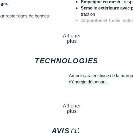
Empeigne en mesh
: respi
rgie
.
Semelle extérieure avec 
traction
ur rester dans de bonnes
12 pointes et 1 clés inclu
Semelle intérieure inamo
Drop
: 0 mm
n
pour de meilleures
Afficher
Poids constaté chez i-Ru
plus
Coloris
: noir et blanc
TECHNOLOGIES
ne Crescendo MD
Les autres produits
Hoka One O
Amorti caratéristique de la marq
d'énergie détonnant.
Afficher
plus
AVIS
(1)