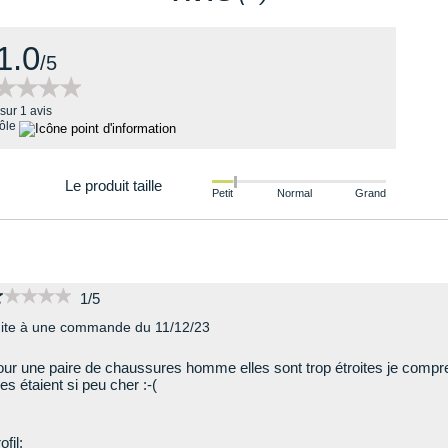
1.0
/5
★★★★
★★★★
sur 1 avis
rôle
Le produit taille
Petit
Normal
Grand
★★★★★
★★★★★
1/5
ite à une commande du 11/12/23
ur une paire de chaussures homme elles sont trop étroites je compr
les étaient si peu cher :-(
ofil: