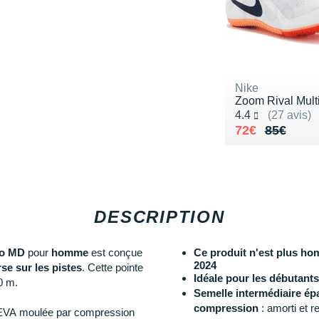
Nike
Zoom Rival Mult
Noté 4.4 sur 5
4.4
(27 avis)
Au lieu de 85
Vendu 72€
72€
85€
DESCRIPTION
do MD
pour
homme
est conçue
Ce produit n'est plus ho
2024
se sur les pistes
. Cette pointe
Idéale pour les débutant
0 m.
Semelle intermédiaire é
compression
: amorti et r
e EVA moulée par compression