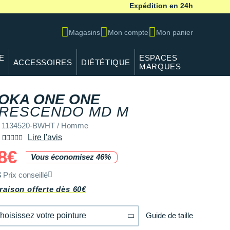
Expédition en 24h
Magasins
Mon compte
Mon panier
E
ESPACES
ACCESSOIRES
DIÉTÉTIQUE
MARQUES
OKA ONE ONE
REF 1134520-
RESCENDO MD M
f 1134520-BWHT / Homme
Lire l'avis
8€
Vous économisez 46%
€
Prix conseillé
raison offerte dès 60€
Guide de taille
hoisissez votre pointure