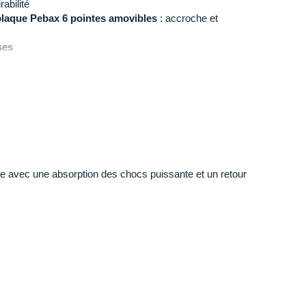
rabilité
plaque Pebax 6 pointes amovibles
: accroche et
ses
vible
n
: 169 g en taille 42
ne
ue avec une absorption des chocs puissante et un retour