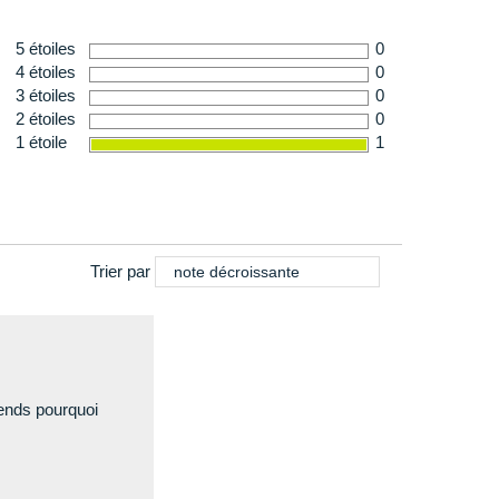
5 étoiles
0
4 étoiles
0
3 étoiles
0
2 étoiles
0
1 étoile
1
Trier par
note décroissante
ends pourquoi