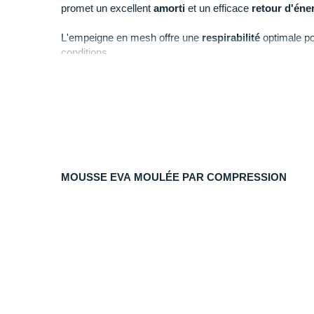
promet un excellent
amorti
et un efficace
retour d'éne
L'empeigne en mesh offre une
respirabilité
optimale po
conditions.
La plaque Pebax à six pointes allie
accroche
et
tractio
performances.
Points clés de la
chaussure athlétisme Hoka One O
MOUSSE EVA MOULÉE PAR COMPRESSION