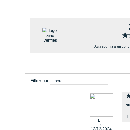
★
★
Avis soumis à un cont
Filtrer par
note
su
Tr
E F.
le
13/12/2024