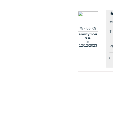
su
75 - 85 KG
Tr
anonymou
s a.
le
12/12/2023
Pr