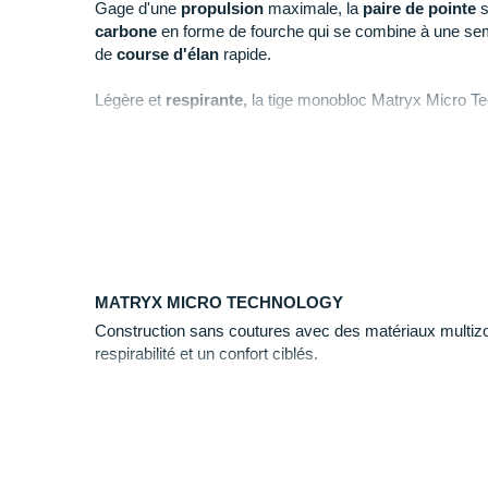
Gage d'une
propulsion
maximale, la
paire de
pointe
s
carbone
en forme de fourche qui se combine à une semell
de
course d'élan
rapide.
Légère et
respirante,
la tige monobloc Matryx Micro Te
carbone qui optimisent le verrouillage et le
maintien
du 
Stable, la semelle extérieure se compose de huit point
fines secondaires qui assurent une
traction
et une
acc
optimal.
Points clés de la
chaussure athlétisme Puma evoSP
MATRYX MICRO TECHNOLOGY
Construction sans coutures avec des matériaux multizo
respirabilité et un confort ciblés.