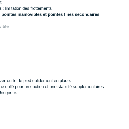
t
s
: limitation des frottements
8 pointes inamovibles et pointes fines secondaires
:
vible
n
: 218 g en taille 42
 et gris
errouiller le pied solidement en place.
e collé pour un soutien et une stabilité supplémentaires
 longueur.