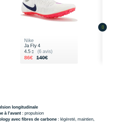
Nike
Ja Fly 4
Noté 4.5 sur 5
4.5
(6 avis)
Au lieu de 140€
Vendu 86€
86€
140€
ulsion longitudinale
e à l'avant
: propulsion
logy avec fibres de carbone
: légèreté, maintien,