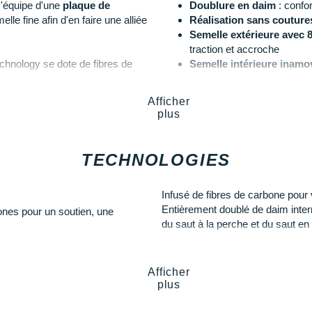
'équipe d'une
plaque de
Doublure en daim
: confor
e fine afin d'en faire une alliée
Réalisation sans couture
Semelle extérieure avec 
traction et accroche
chnology se dote de fibres de
Semelle intérieure inamo
pied à chaque saut.
Poids constaté chez i-Ru
Coloris
: jaune orangé, noir
Afficher
es permanentes et de pointes
plus
roche
nécessaire à un envol
TECHNOLOGIES
Les autres produits
Puma
EED Tokyo Future Jump 4
Infusé de fibres de carbone pour v
Entièrement doublé de daim intern
nes pour un soutien, une
du saut à la perche et du saut en
Afficher
plus