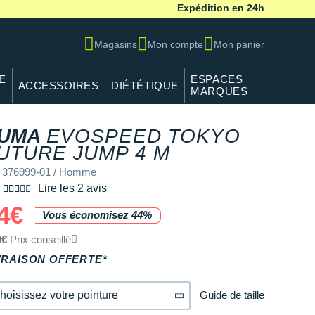
Expédition en 24h
Magasins
Mon compte
Mon panier
E
ESPACES
ACCESSOIRES
DIÉTÉTIQUE
MARQUES
UMA
EVOSPEED TOKYO
UTURE JUMP 4 M
 376999-01 / Homme
Lire les 2 avis
4€
Vous économisez 44%
0€
Prix conseillé
VRAISON OFFERTE*
Guide de taille
hoisissez votre pointure