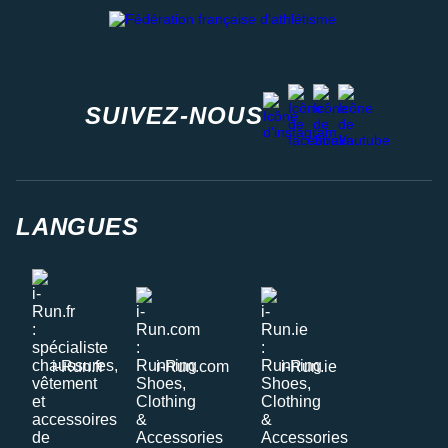
Fédération française d'athlétisme
facebook
strava
youtube
instagram
SUIVEZ-NOUS
LANGUES
i-Run.fr
i-Run.com
i-Run.ie