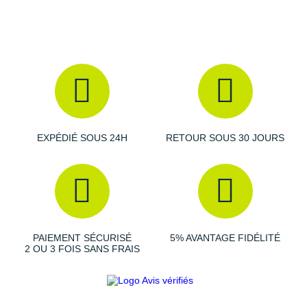
Empeigne (partie supérieure qui enveloppe le pied)
:
Conçue en matière synthétique, elle assure un excellent
maintien
en ligne droite comme en virage. Sa doublure à
l'arrière du pied se veut
respirante
.
Semelle extérieure
: Durable, elle se dote de huit
crampons amovibles qui assurent une excellente
traction
sur les pistes.
EXPÉDIÉ SOUS 24H
RETOUR SOUS 30 JOURS
Semelle intérieure inamovible
16 pointes et 1 clé incluses
Sac de rangement inclus
Poids constaté chez i-Run
: 169 g en taille 42
PAIEMENT SÉCURISÉ
5% AVANTAGE FIDÉLITÉ
2 OU 3 FOIS SANS FRAIS
Les autres produits
Puma