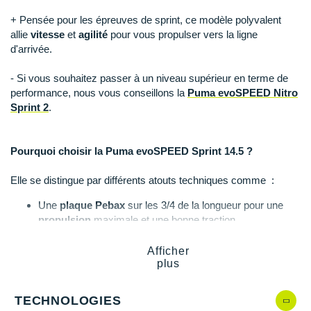
Raidlight
+ Pensée pour les épreuves de sprint, ce modèle polyvalent
Reebok
allie
vitesse
et
agilité
pour vous propulser vers la ligne
d'arrivée.
Salomon
- Si vous souhaitez passer à un niveau supérieur en terme de
Saucony
performance, nous vous conseillons la
Puma evoSPEED Nitro
Sprint 2
.
Saxx
Scarpa
Pourquoi choisir la Puma evoSPEED Sprint 14.5 ?
Scott
Elle se distingue par différents atouts techniques comme :
Shokz
Une
plaque Pebax
sur les 3/4 de la longueur pour une
propulsion
maximale et une bonne traction.
Sidas
Une semelle intermédiaire fine en EVA gage de
confort
.
Une tige qui maintient parfaitement votre pied quel que
Afficher
Smoon
soit l'intensité de vos efforts.
plus
Une languette fine pour un bien-être garanti.
Speedo
Une coupe large qui accueille parfaitement votre pied.
TECHNOLOGIES
8 pointes
amovibles sur la plaque extérieure.