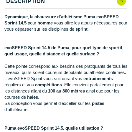
New Balance
DESCRIPTION
PAR MARQUES
Nike
Dynamique
, la
chaussure d'athlétisme Puma evoSPEED
DÉSTOCKAGE
Sprint 14.5
pour
homme
vous offre les atouts nécessaires pour
NNormal
vous dépasser sur les disciplines de
sprint
.
+ Voir tous les
accessoires
Odlo
evoSPEED Sprint 14.5 de Puma, pour quel type de sportif,
On-Running
quel usage, quelle distance et quelle surface ?
Orca
Cette pointe correspond aux besoins des pratiquants de tous les
niveaux, qu'ils soient coureurs débutants ou athlètes confirmés.
OVERSTIMS
L'evoSPEED Sprint vous suit durant vos
entraînements
réguliers et vos
compétitions
. Elle convient parfaitement pour
Patagonia
les distances allant du
100 au 800 mètres
ainsi que pour les
Petzl
courses de
haies
.
Sa conception vous permet d'exceller sur les
pistes
Polar
d'athlétisme.
Puma
Puma evoSPEED Sprint 14.5, quelle utilisation ?