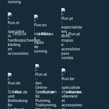
i-Run.nl
i-Run.es
i-Run.pt
i-Run.de
i-Run.at
i-Run.be