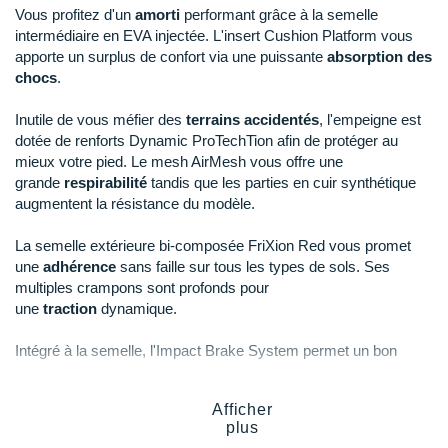
Raidlight
Vous profitez d'un
amorti
performant grâce à la semelle
intermédiaire en EVA injectée. L'insert Cushion Platform vous
Reebok
apporte un surplus de confort via une puissante
absorption des
chocs
.
Salomon
Inutile de vous méfier des
terrains accidentés
, l'empeigne est
Saucony
dotée de renforts Dynamic ProTechTion afin de protéger au
mieux votre pied. Le mesh AirMesh vous offre une
Saxx
grande
respirabilité
tandis que les parties en cuir synthétique
augmentent la résistance du modèle.
Scarpa
La semelle extérieure bi-composée FriXion Red vous promet
Scott
une
adhérence
sans faille sur tous les types de sols. Ses
multiples crampons sont profonds pour
Shokz
une
traction
dynamique.
Sidas
Intégré à la semelle, l'Impact Brake System permet un bon
freinage en descente et une
impulsion optimale
en montée.
Smoon
Afficher
Speedo
plus
Points clés de la
chaussure La Sportiva Akasha II