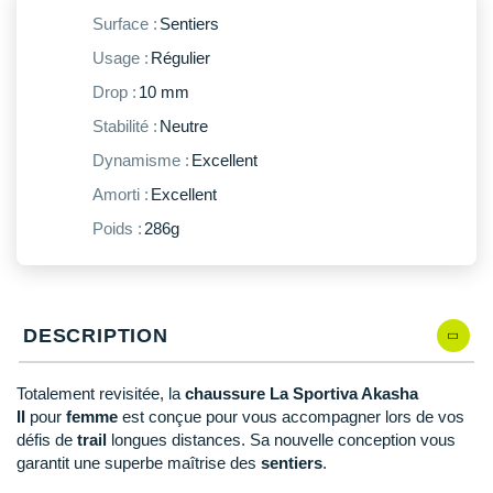
New Balance
PAR MARQUES
Surface :
Sentiers
Nike
Usage :
Régulier
DÉSTOCKAGE
NNormal
Drop :
10 mm
Stabilité :
Neutre
+ Voir tous les
accessoires
Odlo
Dynamisme :
Excellent
On-Running
Amorti :
Excellent
Orca
Poids :
286g
OVERSTIMS
Patagonia
DESCRIPTION
Petzl
Totalement revisitée, la
chaussure La Sportiva Akasha
Polar
II
pour
femme
est conçue pour vous accompagner lors de vos
défis de
trail
longues distances. Sa nouvelle conception vous
Puma
garantit une superbe maîtrise des
sentiers
.