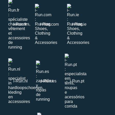
i-Run.fr
i-Run.com
i-Run.ie
i-Run.nl
i-Run.es
i-Run.pt