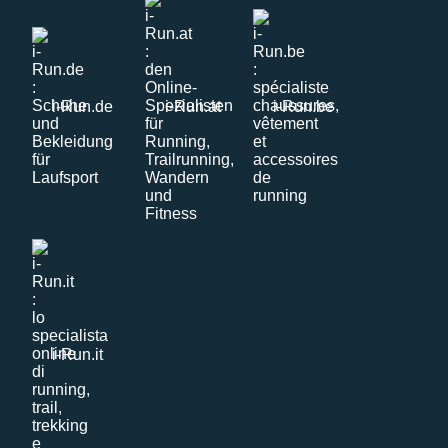
i-Run.de
i-Run.at
i-Run.be
i-Run.it