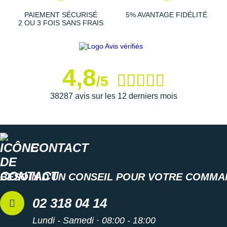
prédilection en toute sérénité. Son caoutchouc résistant
PAIEMENT SÉCURISÉ
5% AVANTAGE FIDÉLITÉ
promet une
durabilité
remarquable face à l'abrasion.
2 OU 3 FOIS SANS FRAIS
Semelle intérieure amovible
Poids constaté chez i-Run : 230 g en taille 40
4,8
/5
Les autres produits
On-Running
38287 avis sur les 12 derniers mois
CONTACT
BESOIN D'UN CONSEIL POUR VOTRE COMMA
02 318 04 14
Lundi - Samedi · 08:00 - 18:00