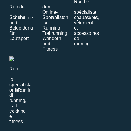
i-Run.de
i-Run.at
i-Run.be
i-Run.it