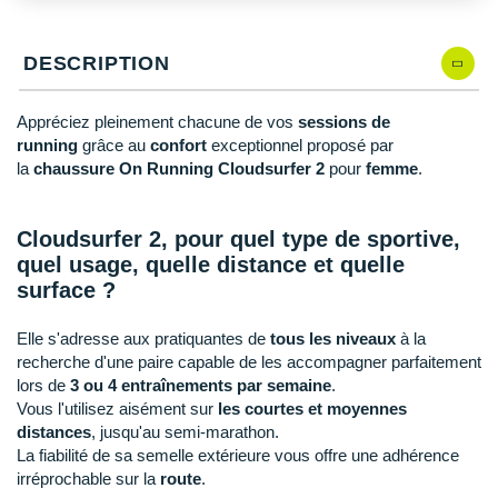
New Balance
PAR MARQUES
Nike
DESCRIPTION
DÉSTOCKAGE
NNormal
Appréciez pleinement chacune de vos
sessions de
+ Voir tous les
accessoires
Odlo
running
grâce au
confort
exceptionnel proposé par
la
chaussure On Running Cloudsurfer 2
pour
femme
.
On-Running
Orca
Cloudsurfer 2, pour quel type de sportive,
quel usage, quelle distance et quelle
OVERSTIMS
surface ?
Patagonia
Elle s'adresse aux pratiquantes de
tous les niveaux
à la
recherche d'une paire capable de les accompagner parfaitement
Petzl
lors de
3 ou 4 entraînements
par semaine
.
Vous l'utilisez aisément sur
les courtes et moyennes
Polar
distances
, jusqu'au semi-marathon.
La fiabilité de sa semelle extérieure vous offre une adhérence
Puma
irréprochable sur la
route
.