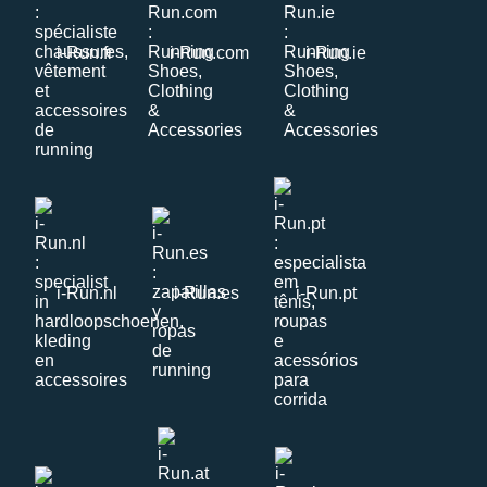
i-Run.fr
i-Run.com
i-Run.ie
i-Run.nl
i-Run.es
i-Run.pt