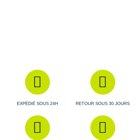
Drop
: 9 mm.
Amorti
: la semelle intermédiaire associe deux
technologies pour une
absorption des
chocs
impressionnante et indispensable pour toujours
évoluer dans les meilleures dispositions. Vous profitez
d'un rebond dynamique pour gagner en
propulsion
.
Empeigne (partie supérieure qui enveloppe le pied)
:
conçue en mesh, elle laisse l'air circuler librement pour
une
respirabilité
adaptée à vos besoins au fil des
kilomètres. Les coutures ont été spécialement pensées
EXPÉDIÉ SOUS 24H
RETOUR SOUS 30 JOURS
pour éviter les frottements néfastes.
Semelle extérieure
: elle vous fournit
l'
adhérence
nécessaire pour parcourir vos itinéraires de