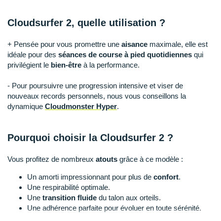
Raidlight
Cloudsurfer 2, quelle utilisation ?
Reebok
Salomon
+ Pensée pour vous promettre une
aisance
maximale, elle est
idéale pour des
séances de course à pied quotidiennes
qui
Saucony
privilégient le
bien-être
à la performance.
Saxx
- Pour poursuivre une progression intensive et viser de
nouveaux records personnels, nous vous conseillons la
Scarpa
dynamique
Cloudmonster Hyper
.
Scott
Pourquoi choisir la Cloudsurfer 2 ?
Shokz
Vous profitez de nombreux
atouts
grâce à ce modèle :
Sidas
Un amorti impressionnant pour plus de
confort
.
Smoon
Une respirabilité optimale.
Une
transition fluide
du talon aux orteils.
Speedo
Une adhérence parfaite pour évoluer en toute sérénité.