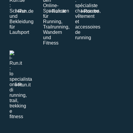
i-Run.de
i-Run.at
i-Run.be
i-Run.it