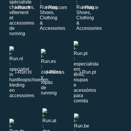
i-Run.fr
i-Run.com
i-Run.ie
i-Run.nl
i-Run.es
i-Run.pt