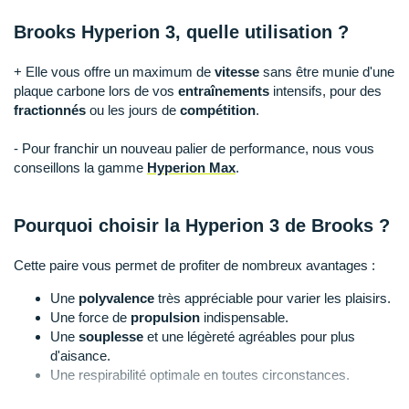
Raidlight
Brooks Hyperion 3, quelle utilisation ?
Reebok
+ Elle vous offre un maximum de
vitesse
sans être munie d'une
Salomon
plaque carbone lors de vos
entraînements
intensifs, pour des
fractionnés
ou les jours de
compétition
.
Saucony
- Pour franchir un nouveau palier de performance, nous vous
Saxx
conseillons la gamme
Hyperion Max
.
Scarpa
Pourquoi choisir la Hyperion 3 de Brooks ?
Scott
Cette paire vous permet de profiter de nombreux avantages :
Shokz
Une
polyvalence
très appréciable pour varier les plaisirs.
Sidas
Une force de
propulsion
indispensable.
Une
souplesse
et une légèreté agréables pour plus
Smoon
d'aisance.
Une respirabilité optimale en toutes circonstances.
Speedo
Un maintien du pied irréprochable.