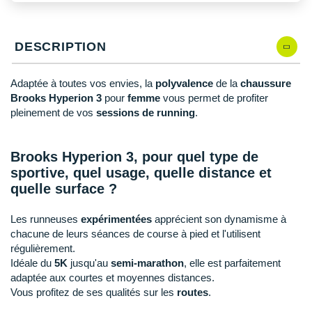
New Balance
PAR MARQUES
Nike
DÉSTOCKAGE
DESCRIPTION
NNormal
Adaptée à toutes vos envies, la
polyvalence
de la
chaussure
+ Voir tous les
accessoires
Odlo
Brooks Hyperion 3
pour
femme
vous permet de profiter
pleinement de vos
sessions de running
.
On-Running
Orca
Brooks Hyperion 3, pour quel type de
sportive, quel usage, quelle distance et
OVERSTIMS
quelle surface ?
Patagonia
Les runneuses
expérimentées
apprécient son dynamisme à
Petzl
chacune de leurs séances de course à pied et l'utilisent
régulièrement.
Polar
Idéale du
5K
jusqu'au
semi-marathon
, elle est parfaitement
adaptée aux courtes et moyennes distances.
Puma
Vous profitez de ses qualités sur les
routes
.