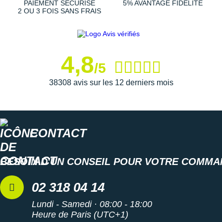
PAIEMENT SÉCURISÉ
5% AVANTAGE FIDÉLITÉ
Semelle intérieure amovible
2 OU 3 FOIS SANS FRAIS
Largeur B : standard
Poids constaté chez i-Run : 215 g en taille 40
Les autres produits
Brooks
4,8
/5
38308 avis sur les 12 derniers mois
CONTACT
BESOIN D'UN CONSEIL POUR VOTRE COMMA
02 318 04 14
Lundi - Samedi · 08:00 - 18:00
Heure de Paris (UTC+1)