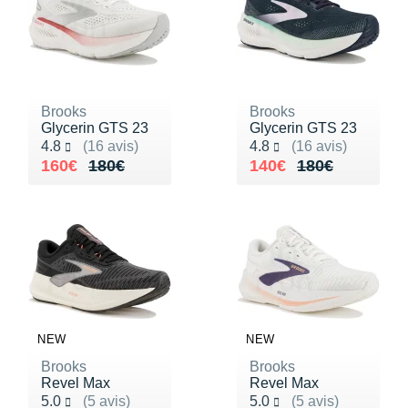
Brooks
Brooks
Glycerin GTS 23
Glycerin GTS 23
Noté 4.8 sur 5
Noté 4.8 sur 5
4.8
(16 avis)
4.8
(16 avis)
Au lieu de 180€
Vendu 160€
Au lieu de 180€
Vendu 140€
160€
180€
140€
180€
NEW
NEW
Brooks
Brooks
Revel Max
Revel Max
Noté 5.0 sur 5
Noté 5.0 sur 5
5.0
(5 avis)
5.0
(5 avis)