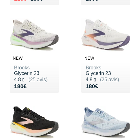
NEW
NEW
Brooks
Brooks
Glycerin 23
Glycerin 23
Noté 4.8 sur 5
Noté 4.8 sur 5
4.8
(25 avis)
4.8
(25 avis)
Vendu 180€
Vendu 180€
180€
180€