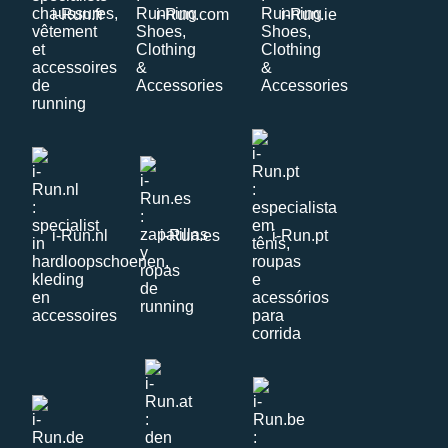
i-Run.fr
i-Run.com
i-Run.ie
i-Run.nl
i-Run.es
i-Run.pt