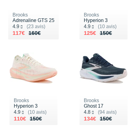
Raidlight
Reebok
Brooks
Brooks
Adrenaline GTS 25
Hyperion 3
Noté 4.9 sur 5
Noté 4.9 sur 5
Salomon
4.9
(23 avis)
4.9
(10 avis)
Au lieu de 160€
Vendu 117€
Au lieu de 150€
Vendu 125€
117€
160€
125€
150€
Saucony
Saxx
Scarpa
Scott
Shokz
Brooks
Brooks
Sidas
Hyperion 3
Ghost 17
Noté 4.9 sur 5
Noté 4.8 sur 5
4.9
(10 avis)
4.8
(94 avis)
Smoon
Au lieu de 150€
Vendu 110€
Au lieu de 150€
Vendu 134€
110€
150€
134€
150€
Speedo