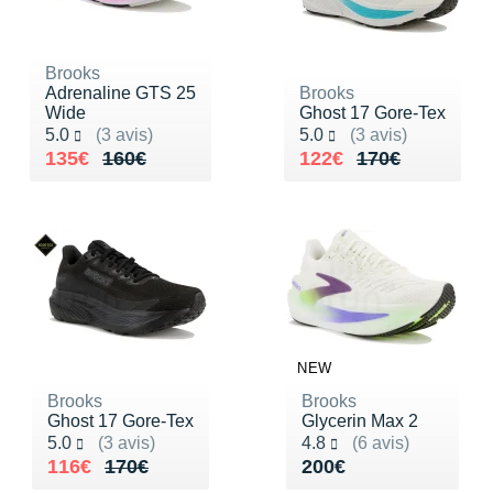
Brooks
Adrenaline GTS 25
Brooks
Wide
Ghost 17 Gore-Tex
Noté 5.0 sur 5
Noté 5.0 sur 5
5.0
(3 avis)
5.0
(3 avis)
Au lieu de 160€
Vendu 135€
Au lieu de 170€
Vendu 122€
135€
160€
122€
170€
NEW
Brooks
Brooks
Ghost 17 Gore-Tex
Glycerin Max 2
Noté 5.0 sur 5
Noté 4.8 sur 5
5.0
(3 avis)
4.8
(6 avis)
Au lieu de 170€
Vendu 116€
Vendu 200€
116€
170€
200€