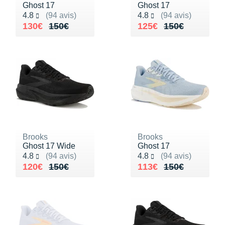
Ghost 17
Ghost 17
Noté 4.8 sur 5
Noté 4.8 sur 5
4.8
(94 avis)
4.8
(94 avis)
Au lieu de 150€
Vendu 130€
Au lieu de 150€
Vendu 125€
130€
150€
125€
150€
Brooks
Brooks
Ghost 17 Wide
Ghost 17
Noté 4.8 sur 5
Noté 4.8 sur 5
4.8
(94 avis)
4.8
(94 avis)
Au lieu de 150€
Vendu 120€
Au lieu de 150€
Vendu 113€
120€
150€
113€
150€