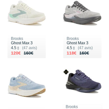
Brooks
Brooks
Ghost Max 3
Ghost Max 3
Noté 4.5 sur 5
Noté 4.5 sur 5
4.5
(47 avis)
4.5
(47 avis)
Au lieu de 160€
Vendu 120€
Au lieu de 160€
Vendu 118€
120€
160€
118€
160€
Brooks