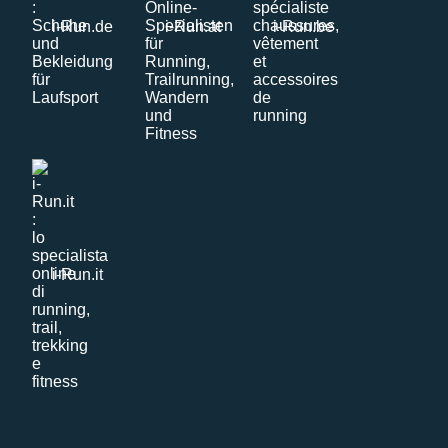
i-Run.de
i-Run.at
i-Run.be
i-Run.it