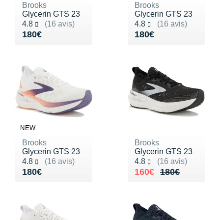
Brooks
Brooks
Glycerin GTS 23
Glycerin GTS 23
Noté 4.8 sur 5
Noté 4.8 sur 5
4.8
(16 avis)
4.8
(16 avis)
Vendu 180€
Vendu 180€
180€
180€
NEW
Brooks
Brooks
Glycerin GTS 23
Glycerin GTS 23
Noté 4.8 sur 5
Noté 4.8 sur 5
4.8
(16 avis)
4.8
(16 avis)
Vendu 180€
Au lieu de 180€
Vendu 160€
180€
160€
180€