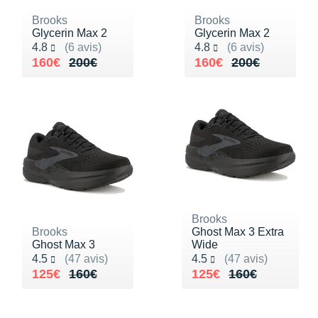
Brooks
Brooks
Glycerin Max 2
Glycerin Max 2
Noté 4.8 sur 5
Noté 4.8 sur 5
4.8
(6 avis)
4.8
(6 avis)
Au lieu de 200€
Vendu 160€
Au lieu de 200€
Vendu 160€
160€
200€
160€
200€
Brooks
Brooks
Ghost Max 3 Extra
Ghost Max 3
Wide
Noté 4.5 sur 5
Noté 4.5 sur 5
4.5
(47 avis)
4.5
(47 avis)
Au lieu de 160€
Vendu 125€
Au lieu de 160€
Vendu 125€
125€
160€
125€
160€