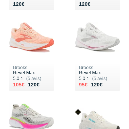
Vendu 120€
Vendu 120€
120€
120€
Brooks
Brooks
Revel Max
Revel Max
Noté 5.0 sur 5
Noté 5.0 sur 5
5.0
(5 avis)
5.0
(5 avis)
Au lieu de 120€
Vendu 105€
Au lieu de 120€
Vendu 95€
105€
120€
95€
120€