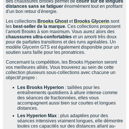
des chaussures Brooks permet de
courir sur de longues
distances sans se fatiguer
énormément tout en profitant
d'un bon retour d'énergie.
Les collections
Brooks Ghost
et
Brooks Glycerin
sont
les
best-seller de la marque
. Ces collections proposent
l'amorti Brooks à son maximum. Vous aurez alors des
chaussures ultra-confortables
et un amorti très doux
pour de parfaites transitions et des runs agréables. Un
modèle Glycerin GTS est également disponible pour un
soutien sans faille pour les pronatrices.
Concernant la compétition, les Brooks Hyperion seront
vos meilleures alliés. Vous trouverez au sein de cette
collection plusieurs sous-collections avec chacune un
objectif propre :
Les Brooks Hyperion
: taillées pour les
entraînements quotidiens à allure intense comme
des séances de fractionnées, elles vous
accompagnent aussi bien sur courtes et longues
distances.
Les Hyperion Max
: plus adaptées pour des
séances intensives vraiment longues, elle démontre
toutes ces capacités sur des distances allant au-