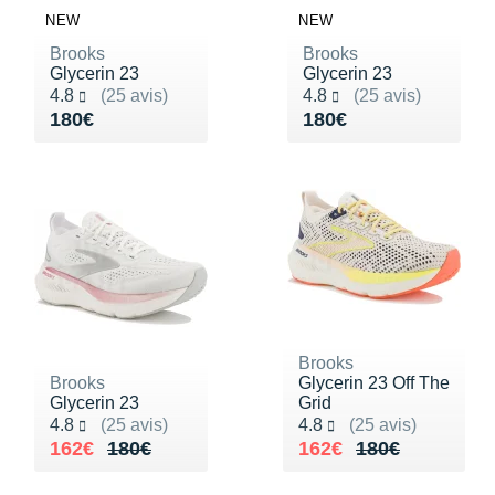
NEW
NEW
Brooks
Brooks
Glycerin 23
Glycerin 23
Noté 4.8 sur 5
Noté 4.8 sur 5
4.8
(25 avis)
4.8
(25 avis)
Vendu 180€
Vendu 180€
180€
180€
Brooks
Brooks
Glycerin 23 Off The
Glycerin 23
Grid
Noté 4.8 sur 5
Noté 4.8 sur 5
4.8
(25 avis)
4.8
(25 avis)
Au lieu de 180€
Vendu 162€
Au lieu de 180€
Vendu 162€
162€
180€
162€
180€