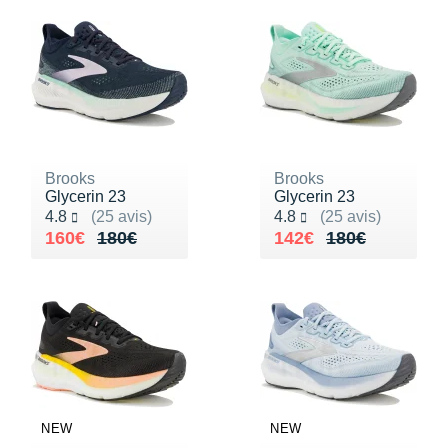
Brooks
Brooks
Glycerin 23
Glycerin 23
Noté 4.8 sur 5
Noté 4.8 sur 5
4.8
(25 avis)
4.8
(25 avis)
Au lieu de 180€
Vendu 160€
Au lieu de 180€
Vendu 142€
160€
180€
142€
180€
NEW
NEW