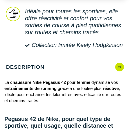
New Balance
PAR MARQUES
Idéale pour toutes les sportives, elle
Nike
offre réactivité et confort pour vos
DÉSTOCKAGE
NNormal
sorties de course à pied quotidiennes
sur routes et chemins tracés.
+ Voir tous les
accessoires
Odlo
Collection limitée Keely Hodgkinson
On-Running
Orca
DESCRIPTION
OVERSTIMS
La
chaussure Nike Pegasus 42
pour
femme
dynamise vos
Patagonia
entraînements de running
grâce à une foulée plus
réactive
,
idéale pour enchaîner les kilomètres avec efficacité sur routes
Petzl
et chemins tracés.
Polar
Pegasus 42 de Nike, pour quel type de
Puma
sportive, quel usage, quelle distance et