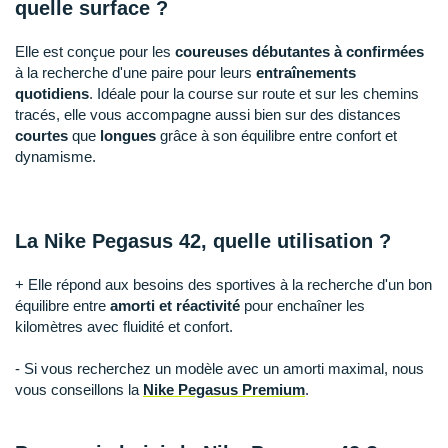
Raidlight
quelle surface ?
Reebok
Elle est conçue pour les
coureuses débutantes à confirmées
à la recherche d'une paire pour leurs
entraînements
Salomon
quotidiens
. Idéale pour la course sur route et sur les chemins
tracés, elle vous accompagne aussi bien sur des distances
Saucony
courtes
que
longues
grâce à son équilibre entre confort et
dynamisme.
Saxx
Scarpa
La Nike Pegasus 42, quelle utilisation ?
Scott
+ Elle répond aux besoins des sportives à la recherche d'un bon
Shokz
équilibre entre
amorti et réactivité
pour enchaîner les
kilomètres avec fluidité et confort.
Sidas
- Si vous recherchez un modèle avec un amorti maximal, nous
Smoon
vous conseillons la
Nike Pegasus Premium
.
Speedo