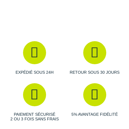
Drop
: 10 mm.
Amorti
: dotée d'une
mousse très réactive
, la semelle
intermédiaire offre un bon retour d'énergie. L'unité d'air
incurvée présente sur toute la longueur accompagne la
foulée, favorise une transition fluide et procure une
sensation de propulsion, tandis que la base élargie
améliore la stabilité.
EXPÉDIÉ SOUS 24H
RETOUR SOUS 30 JOURS
Empeigne (partie supérieure qui enveloppe le pied)
:
en mesh léger et respirant, elle dispose d'une conception
plus souple et d'un espace plus large à l'avant-pied qui
favorise une meilleure aisance. Le système de maintien
au milieu du pied optimise la tenue lors de la foulée, tandis
que le col et la languette rembourrés garantissent un
PAIEMENT SÉCURISÉ
5% AVANTAGE FIDÉLITÉ
confort durable.
2 OU 3 FOIS SANS FRAIS