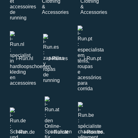
i-Run.nl
i-Run.es
i-Run.pt
i-Run.de
i-Run.at
i-Run.be