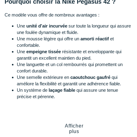
Pourquoi choisir la Nike Pegasus 42 ?
Suunto
Ta Energy
Ce modèle vous offre de nombreux avantages :
Une
unité d'air
incurvée
sur toute la longueur qui assure
The North Face
une foulée dynamique et fluide.
Une
mousse légère qui offre un
amorti réactif
et
Thuasne
confortable.
Une
empeigne tissée
résistante et enveloppante qui
Under Armour
garantit un excellent maintien du pied.
Une languette et un col rembourrés qui promettent un
Withings
confort durable.
Une semelle extérieure en
caoutchouc gaufré
qui
X-Bionic
améliore la flexibilité et garantit une adhérence fiable.
X-Socks
Un système de
laçage fiable
qui assure une tenue
précise et pérenne.
+ Voir toutes les marques
Pegasus 42 de Nike, quelles nouveautés ?
Afficher
plus
Cette nouvelle version de la
Pegasus 41
, vous propose