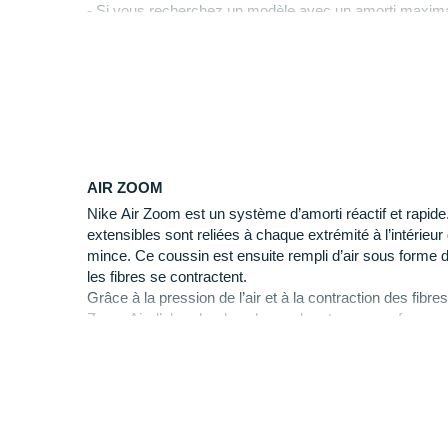
- Si vous recherchez un modèle avec un amorti maxima
Pegasus Premium
.
Pourquoi choisir la Nike Pegasus 42 
Ce modèle vous offre de nombreux avantages :
Une
unité d'air
incurvée
sur toute la longueur q
AIR ZOOM
fluide.
Nike Air Zoom est un système d’amorti réactif et rapide.
Une
mousse légère qui offre un
amorti réactif
et 
extensibles sont reliées à chaque extrémité à l’intérieu
Une
empeigne tissée
résistante et enveloppante 
mince. Ce coussin est ensuite rempli d’air sous forme 
du pied.
les fibres se contractent.
Une languette et un col rembourrés qui prometten
Grâce à la pression de l’air et à la contraction des fibre
Une semelle extérieure en
caoutchouc gaufré
qu
Zoom Air d’absorber les chocs, de retrouver sa forme p
une adhérence fiable.
réactivité immédiate en une fraction de seconde.Grâce à 
Un système de
laçage fiable
qui assure une ten
permet de garder le pied près du sol, pour des sensatio
MOVE TO ZERO
Pegasus 42 de Nike, quelles nouveaut