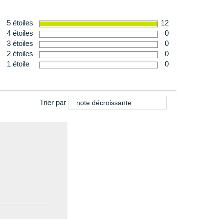
n
: 256 g en taille 40
omfort
5 étoiles
12
4 étoiles
0
3 étoiles
0
2 étoiles
0
1 étoile
0
Trier par
note décroissante