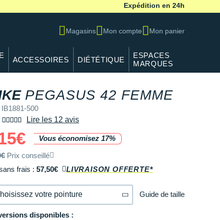
Expédition en 24h
Magasins
Mon compte
Mon panier
E
ESPACES
ACCESSOIRES
DIÉTÉTIQUE
MARQUES
IKE
PEGASUS 42 FEMME
 IB1881-500
Lire les 12 avis
15€
Vous économisez 17%
0€
Prix conseillé
sans frais :
57,50€
LIVRAISON OFFERTE*
Guide de taille
hoisissez votre pointure
versions disponibles :
36
Modèles similaires en stock