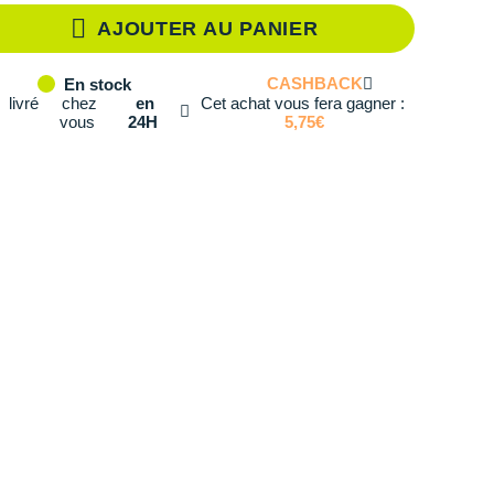
43
Il en reste 1 !
AJOUTER AU PANIER
CASHBACK
En stock
livré
chez
en
Cet achat vous fera gagner :
vous
24H
5,75€