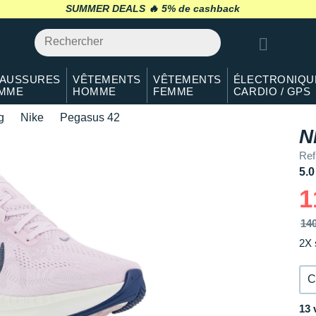
36.5
En stock
SUMMER DEALS 🔥
retour 30 jours
*
37.5
En stock
38
En stock
AUSSURES
VÊTEMENTS
VÊTEMENTS
ÉLECTRONIQU
MME
HOMME
FEMME
CARDIO / GPS
38.5
En stock
g
Nike
Pegasus 42
39
En stock
N
Ref
40
En stock
5.0
40.5
En stock
1
41
En stock
14
2X 
42
En stock
42.5
En stock
C
43
Il en reste 1 !
13 