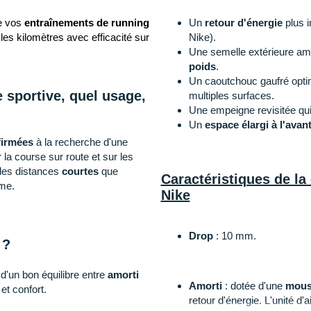
e vos
entraînements de running
Un
retour d'énergie
plus i
 les kilomètres avec efficacité sur
Nike).
Une semelle extérieure am
poids
.
Un caoutchouc gaufré opti
 sportive, quel usage,
multiples surfaces.
Une empeigne revisitée qui
Un
espace élargi à l'avan
firmées
à la recherche d'une
r la course sur route et sur les
des distances
courtes
que
Caractéristiques de l
sme.
Nike
Drop
: 10 mm.
 ?
d'un bon équilibre entre
amorti
Amorti
: dotée d'une
mouss
et confort.
retour d'énergie. L'unité d