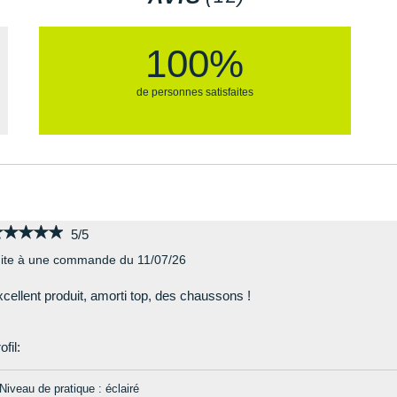
Poids constaté chez i-Ru
différentes évolutions :
Coloris exclusif Restorative C
érieure à chaque pas.
100%
Les autres produits
Nike
ne plus grande efficacité.
de personnes satisfaites
★★★★★
★★★★★
5/5
ite à une commande du 11/07/26
cellent produit, amorti top, des chaussons !
ofil:
Niveau de pratique : éclairé