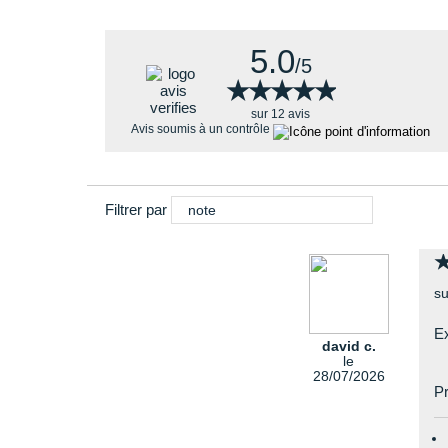
Cette nouvelle version de la
Pegasus 41
, vous propose 
5.0
Une unité Air Zoom incurvée pour une
fluidité
sup
/5
Une
mousse plus légère
.
★★★★★
★★★★★
Un
amorti supplémentaire à l'avant-pied
pour u
sur 12 avis
Avis soumis à un contrôle
Filtrer par
note
su
Ex
david c.
le
28/07/2026
Pr