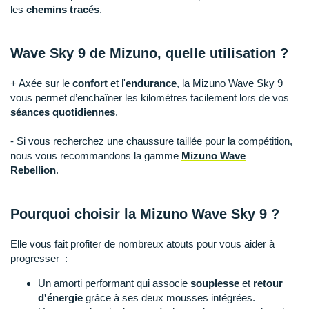
Raidlight
les
chemins tracés
.
Reebok
Wave Sky 9 de Mizuno, quelle utilisation ?
Salomon
+ Axée sur le
confort
et l'
endurance
, la Mizuno Wave Sky 9
Saucony
vous permet d’enchaîner les kilomètres facilement lors de vos
séances quotidiennes
.
Saxx
- Si vous recherchez une chaussure taillée pour la compétition,
Scarpa
nous vous recommandons la gamme
Mizuno Wave
Rebellion
.
Scott
Shokz
Pourquoi choisir la Mizuno Wave Sky 9 ?
Sidas
Elle vous fait profiter de nombreux atouts pour vous aider à
Smoon
progresser :
Un amorti performant qui associe
souplesse
et
retour
Speedo
d'énergie
grâce à ses deux mousses intégrées.