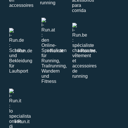
i-Run.de
i-Run.at
i-Run.be
i-Run.it