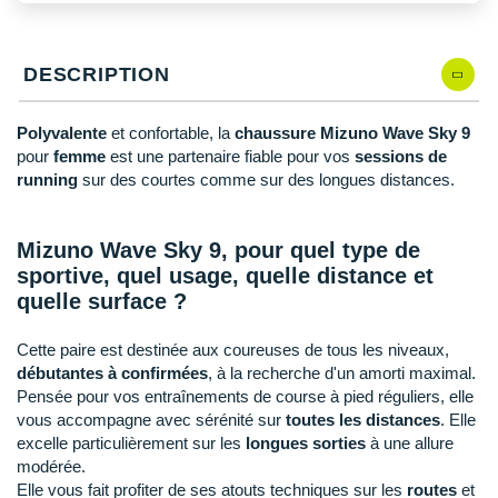
New Balance
PAR MARQUES
Nike
DÉSTOCKAGE
DESCRIPTION
NNormal
Polyvalente
et confortable, la
chaussure Mizuno Wave Sky 9
+ Voir tous les
accessoires
Odlo
pour
femme
est une partenaire fiable pour vos
sessions de
running
sur des courtes comme sur des longues distances.
On-Running
Orca
Mizuno Wave Sky 9, pour quel type de
sportive, quel usage, quelle distance et
OVERSTIMS
quelle surface ?
Patagonia
Cette paire est destinée aux coureuses de tous les niveaux,
Petzl
débutantes à confirmées
, à la recherche d'un amorti maximal.
Pensée pour vos entraînements de course à pied réguliers, elle
Polar
vous accompagne avec sérénité sur
toutes les distances
. Elle
excelle particulièrement sur les
longues sorties
à une allure
Puma
modérée.
Elle vous fait profiter de ses atouts techniques sur les
routes
et