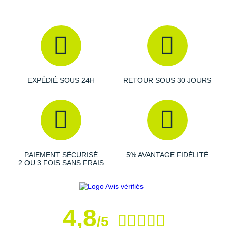
Amorti
: la combinaison de la
mousse
et du
gel
absorbe
efficacement les chocs générés par la course. La
géométrie optimisée du rocker favorise un excellent retour
d'énergie et des foulées plus fluides.
EXPÉDIÉ SOUS 24H
RETOUR SOUS 30 JOURS
Empeigne (partie supérieure qui enveloppe votre
pied)
: conçue dans une
maille légère
et
enveloppante
,
elle vous assure un maintien fiable du pied, avec confort
et stabilité. La
boucle
arrière facilite l'enfilage et sa
languette
fine garantit un ajustement précis.
PAIEMENT SÉCURISÉ
5% AVANTAGE FIDÉLITÉ
2 OU 3 FOIS SANS FRAIS
Semelle extérieure
: développée dans un
caoutchouc
robuste
elle résiste durablement à l'abrasion.
L'ergonomie
de la semelle est pensée pour assurer une
4,8
excellente
traction
sur les chemins tracés et les routes
/5
par temps sec ou humide.