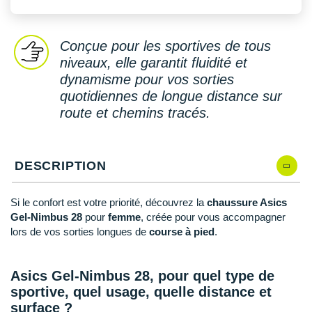
New Balance
PAR MARQUES
Nike
DÉSTOCKAGE
Conçue pour les sportives de tous
NNormal
niveaux, elle garantit fluidité et
dynamisme pour vos sorties
+ Voir tous les
accessoires
Odlo
quotidiennes de longue distance sur
route et chemins tracés.
On-Running
Orca
DESCRIPTION
OVERSTIMS
Patagonia
Si le confort est votre priorité, découvrez la
chaussure Asics
Gel-Nimbus 28
pour
femme
, créée pour vous accompagner
Petzl
lors de vos sorties longues de
course à pied
.
Polar
Asics Gel-Nimbus 28, pour quel type de
Puma
sportive, quel usage, quelle distance et
surface ?