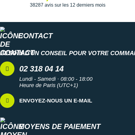
38287 avis sur les 12 derniers mois
Semelle intérieure amovible
Poids constaté chez i-Run : 243 g en taille 40
CONTACT
Les autres produits
Asics
BESOIN D'UN CONSEIL POUR VOTRE COMMA
02 318 04 14
Lundi - Samedi · 08:00 - 18:00
Heure de Paris (UTC+1)
ENVOYEZ-NOUS UN E-MAIL
MOYENS DE PAIEMENT