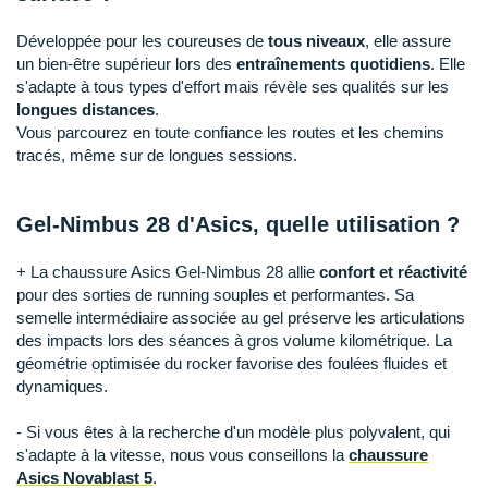
Raidlight
Développée pour les coureuses de
tous niveaux
, elle assure
Reebok
un bien-être supérieur lors des
entraînements quotidiens
. Elle
s'adapte à tous types d'effort mais révèle ses qualités sur les
Salomon
longues distances
.
Vous parcourez en toute confiance les routes et les chemins
Saucony
tracés, même sur de longues sessions.
Saxx
Gel-Nimbus 28 d'Asics, quelle utilisation ?
Scarpa
+ La chaussure Asics Gel-Nimbus 28 allie
confort et réactivité
Scott
pour des sorties de running souples et performantes. Sa
Shokz
semelle intermédiaire associée au gel préserve les articulations
des impacts lors des séances à gros volume kilométrique. La
Sidas
géométrie optimisée du rocker favorise des foulées fluides et
dynamiques.
Smoon
- Si vous êtes à la recherche d'un modèle plus polyvalent, qui
Speedo
s'adapte à la vitesse, nous vous conseillons la
chaussure
Asics Novablast 5
.