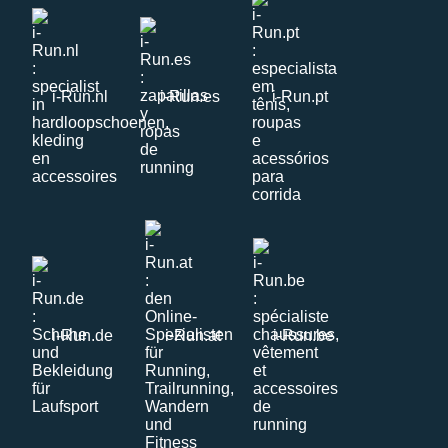
i-Run.nl
i-Run.es
i-Run.pt
i-Run.de
i-Run.at
i-Run.be