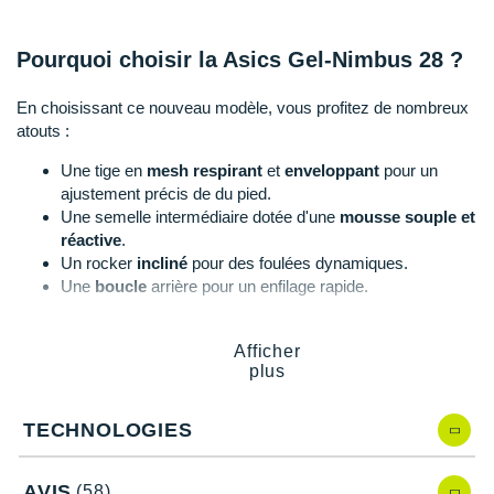
Suunto
Ta Energy
Pourquoi choisir la Asics Gel-Nimbus 28 ?
The North Face
En choisissant ce nouveau modèle, vous profitez de nombreux
atouts :
Thuasne
Une tige en
mesh respirant
et
enveloppant
pour un
Under Armour
ajustement précis de du pied.
Une semelle intermédiaire dotée d'une
mousse souple et
Withings
réactive
.
Un rocker
incliné
pour des foulées dynamiques.
X-Bionic
Une
boucle
arrière pour un enfilage rapide.
Une
languette fine
avec un effet chaussette qui assure
X-Socks
une grande
aisance
et une
tenue fiable
.
Afficher
Le
col léger
qui garantit un maintien élevé.
plus
+ Voir toutes les marques
Une semelle extérieure confectionnée dans un
caoutchouc durable
.
TECHNOLOGIES
Gel-Nimbus 28 d'Asics, quelles nouveautés
AVIS
(58)