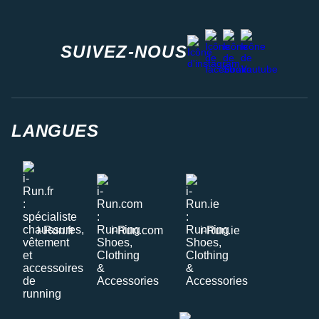
facebook
strava
youtube
instagram
SUIVEZ-NOUS
LANGUES
i-Run.fr
i-Run.com
i-Run.ie