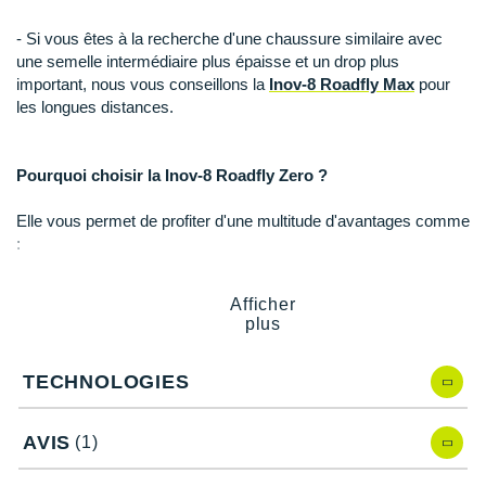
Suunto
- Si vous êtes à la recherche d'une chaussure similaire avec
Ta Energy
une semelle intermédiaire plus épaisse et un drop plus
important, nous vous conseillons la
Inov-8 Roadfly Max
pour
The North Face
les longues distances.
Thuasne
Pourquoi choisir la Inov-8 Roadfly Zero ?
Under Armour
Elle vous permet de profiter d'une multitude d'avantages comme
Withings
:
X-Bionic
Des
foulées fluides
et des
transitions naturelles
pour
Afficher
un meilleur alignement du corps.
X-Socks
plus
Une mousse légère qui se veut à la fois confortable et
réactive
.
+ Voir toutes les marques
Un
retour d'énergie
efficace et une absorption des chocs
TECHNOLOGIES
optimale grâce à la semelle intérieure perforée.
Une excellente
stabilité
en toutes circonstances.
AVIS
Une tige synonyme de maintien et de respirabilité.
(1)
Une languette à soufflet pour un
ajustement précis
.