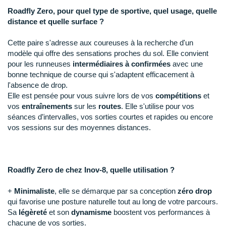
Raidlight
Roadfly Zero, pour quel type de sportive, quel usage, quelle
distance et quelle surface ?
Reebok
Cette paire s'adresse aux coureuses à la recherche d'un
Salomon
modèle qui offre des sensations proches du sol. Elle convient
pour les runneuses
intermédiaires à confirmées
avec une
Saucony
bonne technique de course qui s'adaptent efficacement à
Saxx
l'absence de drop.
Elle est pensée pour vous suivre lors de vos
compétitions
et
Scarpa
vos
entraînements
sur les
routes
. Elle s'utilise pour vos
séances d’intervalles, vos sorties courtes et rapides ou encore
Scott
vos sessions sur des moyennes distances.
Shokz
Sidas
Roadfly Zero de chez Inov-8, quelle utilisation ?
Smoon
+
Minimaliste
, elle se démarque par sa conception
zéro drop
qui favorise une posture naturelle tout au long de votre parcours.
Speedo
Sa
légèreté
et son
dynamisme
boostent vos performances à
chacune de vos sorties.