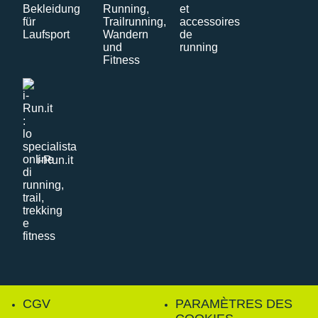
i-Run.it
CGV
PARAMÈTRES DES