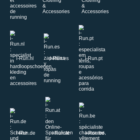
i-Run.nl
i-Run.es
i-Run.pt
i-Run.de
i-Run.at
i-Run.be