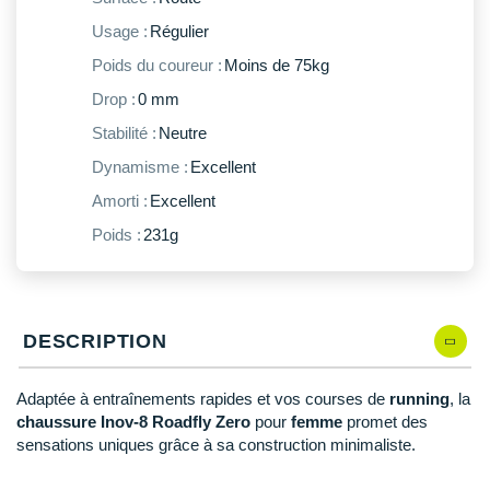
New Balance
PAR MARQUES
Usage :
Régulier
Nike
Poids du coureur :
Moins de 75kg
DÉSTOCKAGE
NNormal
Drop :
0 mm
Stabilité :
Neutre
+ Voir tous les
accessoires
Odlo
Dynamisme :
Excellent
On-Running
Amorti :
Excellent
Orca
Poids :
231g
OVERSTIMS
Patagonia
DESCRIPTION
Petzl
Adaptée à entraînements rapides et vos courses de
running
, la
Polar
chaussure
Inov-8 Roadfly Zero
pour
femme
promet des
sensations uniques grâce à sa construction minimaliste.
Puma